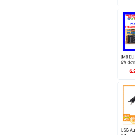
tính bà
[Mã EL
6% đơn
[Jargu
6.
Amply 
Suhyou
HÀNG C
24 TH
USB Au