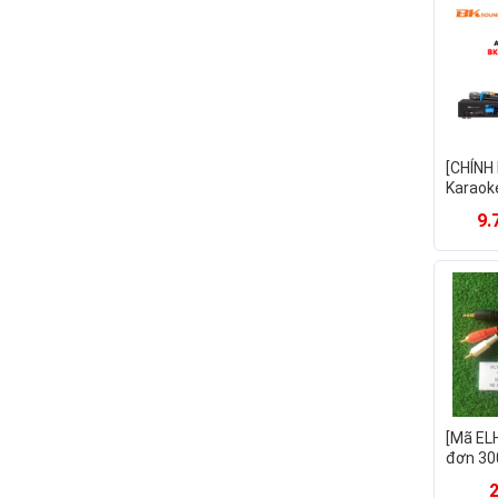
[CHÍNH
Karaok
Xem P
9.
DKA 850
Công S
Kèm Mi
[Mã EL
đơn 300
âm tha
với điệ