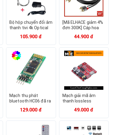
Bộ hộp chuyển đổi âm
[Mã ELHACE giảm 4%
thanh tivi 4k Optical
đơn 300K] Cáp hoa
sang Av R/L loa ,
sen bọc nhôm cho
105.900 đ
44.900 đ
amply kèm nguồn -
loa, amply, 2 đầu
dc633+dc1259
2RCA - Jinghua A112
Mạch thu phát
Mạch giải mã âm
bluetooth HC06 đã ra
thanh lossless
chân - Module
Bluetooth 4.1 - D.I.Y
129.000 đ
49.000 đ
bluetooth loại tốt
chế loa bluetooth,...