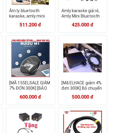
Âm ly bluetooth
Amly karaoke giá rẻ,
karaoke, amly mini
Amly Mini Bluetooth
siêu hot 289BT giá rẻ,
BT198B-B Kết Hợp
511.200 đ
425.000 đ
công suất khủng,
Ghi Âm , Echo - phiên
chất âm hay, chỉnh
bản cao cấp, chức
bass trebl trực tiếp
năng đa dạng
[MÃ 155ELSALE GIẢM
[Mã ELHACE giảm 4%
7% ĐƠN 300K] [BẢO
đơn 300K] Bộ chuyển
HÀNH 1 ĐỔI 1] MÁY
đổi DAC quang (tivi)ra
600.000 đ
500.000 đ
NGHE NHẠC MINI
hoa sen (amply,loa)
BLUETOOTH RUIZU
cap cấp
M1 BỘ NHỚ TRONG
8GB