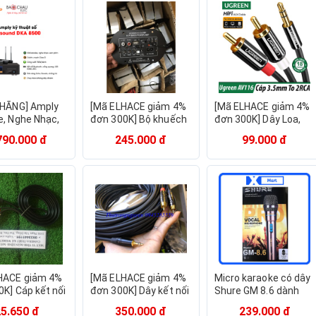
hiệu
 HÃNG] Amply
[Mã ELHACE giảm 4%
[Mã ELHACE giảm 4%
e, Nghe Nhạc,
đơn 300K] Bộ khuếch
đơn 300K] Dây Loa,
him BKsound
đại âm thanh Amply ô
Amply 3.5mm To
790.000 đ
245.000 đ
99.000 đ
0 - 2 Kênh -
tô Hifi BASS POWER
2RCA Hoa Sen Cao
uất 750W -
AMP 12V - 24V
Cấp UGreen AV116
cro Không Dây
Chính Hãng
HACE giảm 4%
[Mã ELHACE giảm 4%
Micro karaoke có dây
K] Cáp kết nối
đơn 300K] Dây kết nối
Shure GM 8.6 dành
nh từ amply
3.5(3 ly )ra loa ,amply
cho tivi, amply, loa kéo
25.650 đ
350.000 đ
239.000 đ
n thoại máy
...loại dài hàng tốt
- Micro không dây hát