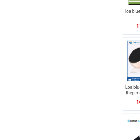
loa bl
1
Loa bl
thép mi
sử dụng
1
kết , 
chất l
tốt