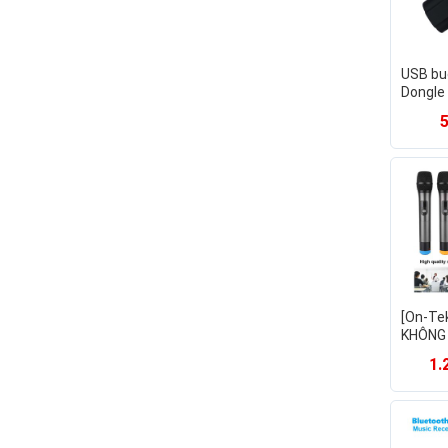
USB bu
Dongle 
tai ngh
âm than
CHẤT 
[On-Te
KHÔNG 
V5 CAO
1.
LOA KÉ
KARAOK
KINH D