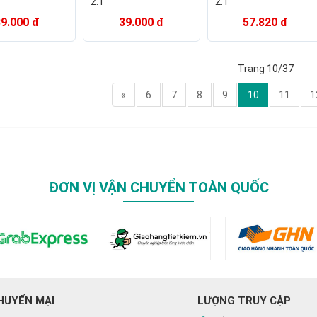
2.1
2.1
39.000 đ
39.000 đ
57.820 đ
Trang 10/37
«
6
7
8
9
10
11
1
ĐƠN VỊ VẬN CHUYỂN TOÀN QUỐC
HUYẾN MẠI
LƯỢNG TRUY CẬP