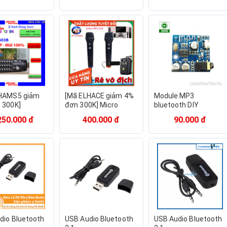
n laptop
TH166
karaoke cực hút
HAMS5 giảm
[Mã ELHACE giảm 4%
Module MP3
 300K]
đơn 300K] Micro
bluetooth DIY
ar PA-603B]
Không dây cao cấp
250.000 đ
400.000 đ
90.000 đ
Jarguar
MV01 chính hãng,
ng PA-603B,
chuyên dùng cho
HÍNH HÃNG BH
Amply, loa kéo
ÁNG
dio Bluetooth
USB Audio Bluetooth
USB Audio Bluetooth