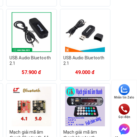
SUHYOUNG PA-603A,
Suhyoung PA-503AB,
HÀNG CHÍNH HÃNG BH
HÀNG CHÍNH HÃNG BH
24 THÁNG
24 THÁNG
USB Audio Bluetooth
USB Audio Bluetooth
2.1
2.1
57.900 đ
49.000 đ
Nhắn tin Zalo
Gọi điện
Mạch giải mã âm
Mạch giải mã âm