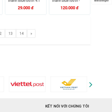
thanh Bluetooth 4.1
thanh bluetooth -
Messenger
và Bluetooth 5.0
mạch thu bluetooth -
29.000 đ
120.000 đ
nguồn DC 5V
mạch đọc thẻ 12V
2
13
14
»
KẾT NỐI VỚI CHÚNG TÔI