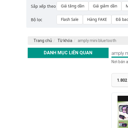
Sắp xếp theo
Giá tăng dần
Giá giảm dần
M
Bộ lọc
Flash Sale
Hàng FAKE
Đã ba
Trang chủ
Từ khóa
amply mini bluetooth
DANH MỤC LIÊN QUAN
amply m
Nơi bán a
1.802