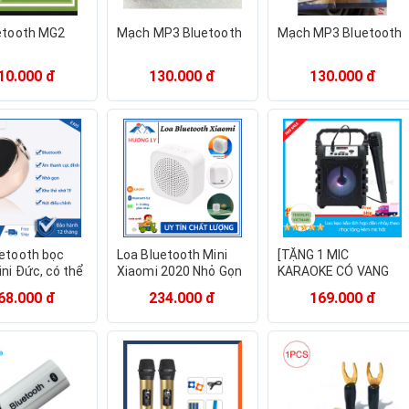
uetooth MG2
Mạch MP3 Bluetooth
Mạch MP3 Bluetooth
10.000 đ
130.000 đ
130.000 đ
uetooth bọc
Loa Bluetooth Mini
[TẶNG 1 MIC
ni Đức, có thể
Xiaomi 2020 Nhỏ Gọn
KARAOKE CÓ VANG
 dây cáp liên
Âm Thanh Sống Động
100K] Loa Kẹo Kéo
68.000 đ
234.000 đ
169.000 đ
âm thanh mạnh,
Pin Trâu 6 Tiếng Hàng
Karaoke Bluetooth
ượng âm thanh
Chính Hãng - Bảo
Mini 33bt/Gs33/Gs23
Hành 12 Tháng
Có Vang âm thanh
trầm ấm