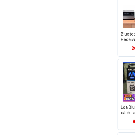
Blueto
Receiv
thu phá
2
Blueto
Loa Blu
xách t
gọn âm
hay đè
nháy H
nhớ U