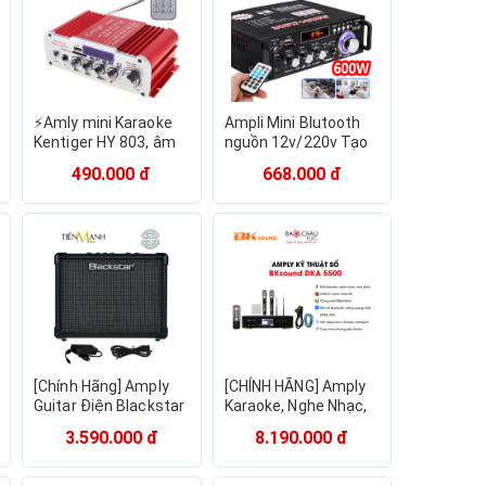
⚡Amly mini Karaoke
Ampli Mini Blutooth
Kentiger HY 803, âm
nguồn 12v/220v Tạo
ly chơi nhạc âm thanh
Âm Bass Chắc Chắn
490.000 đ
668.000 đ
cực đỉnh kết nối
Treble Bluetooth Kết
bluetooth, hàng nhập
Nối 4.0 2 cổng MIC
khẩu [SALE LỚN]
Cho Dàn Karaoke -
dc2876
[Chính Hãng] Amply
[CHÍNH HÃNG] Amply
Guitar Điện Blackstar
Karaoke, Nghe Nhạc,
ID-Core 10 V3 Loa
Xem Phim BKsound
3.590.000 đ
8.190.000 đ
Ampli Đàn Electric
DKA 5500 - 2 Kênh -
Solo Stereo Core10
Công Suất 250W -
Amplifier Core 10
Kèm Micro Không Dây