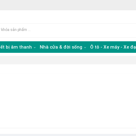
iết bị âm thanh
Nhà cửa & đời sống
Ô tô - Xe máy - Xe đ