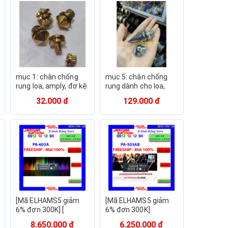
mục 1: chân chống
mục 5: chân chống
rung loa, amply, đơ kệ
rung dành cho loa,
mẫu ngắn hàng nhập
amply hàng cao cấp.
32.000 đ
129.000 đ
khẩu mã 228. báo giá
báo giá 1 chân đinh+
1 chân
1 chén hứng
[Mã ELHAMS5 giảm
[Mã ELHAMS5 giảm
6% đơn 300K] [
6% đơn 300K]
JARGUAR PA-603A ]
[Jarguar PA-503AB]
8.650.000 đ
6.250.000 đ
Amply JARGUAR
Amply Jarguar