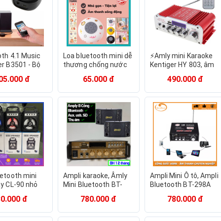
oth 4.1 Music
Loa bluetooth mini dễ
⚡Amly mini Karaoke
er B3501 - Bộ
thương chống nước
Kentiger HY 803, âm
t tín hiệu nhạc
LOẠI CAO CẤP, loa nhà
ly chơi nhạc âm thanh
05.000 đ
65.000 đ
490.000 đ
oth
tắm gắn tường nhỏ
cực đỉnh kết nối
gọn tiện lợi sử dụng-
bluetooth, hàng nhập
tặng sticker
khẩu {SIÊU SALE}
etooth mini
Ampli karaoke, Âmly
Ampli Mini Ô tô, Ampli
ay CL-90 nhỏ
Mini Bluetooth BT-
Bluetooth BT-298A
 thanh siêu
298A phiên bản cao
Đa Năng, Tự lọc nhiễu
80.000 đ
780.000 đ
780.000 đ
n led nhấp
cấp, chức năng đa
tạp âm, Có điều khiển
ỗ trợ cắm thẻ
dạng, chống rú, rít,
từ xa, Công suất
SB
khuếch đại mọi tín
600W