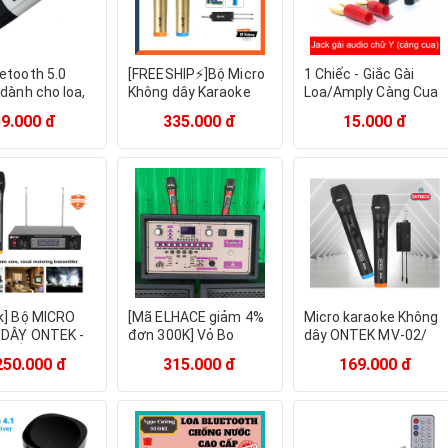
etooth 5.0
[FREESHIP⚡️]Bộ Micro
1 Chiếc - Giắc Gài
dành cho loa,
Không dây Karaoke
Loa/Amply Càng Cua
e, amply, dàn
Ontek E6 Cao cấp, Bộ
Chữ Y Độ Mở
59.000 đ
335.000 đ
15.000 đ
h, ô tô - HÀNG
2 Micro chuyên dụng
8.5mm/5.5mm OD-
LƯỢNG CAO
Amply, Loa kéo
4.0mm Mạ Đồng OCC
k] Bộ MICRO
[Mã ELHACE giảm 4%
Micro karaoke Không
DÂY ONTEK -
đơn 300K] Vỏ Bo
dây ONTEK MV-02/
 CẤP , CHUYÊN
Mạch 19×38 15×35
MV-01 có dây giá rẻ
250.000 đ
315.000 đ
169.000 đ
O, AMPLY,
Kiểu Amply Reverb (+
cho các loại loa kéo,
E GIA ĐÌNH,
Theo Yêu Cầu)
amply
OANH