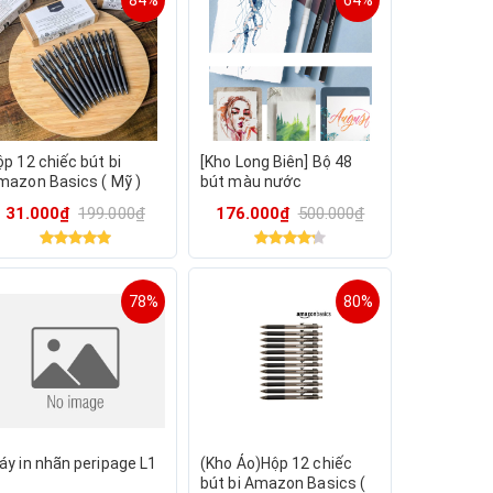
84%
64%
p 12 chiếc bút bi
[Kho Long Biên] Bộ 48
mazon Basics ( Mỹ )
bút màu nước
09PNYMC23 - Màu đen.
ARTISTRO 48
31.000₫
199.000₫
176.000₫
500.000₫
iết trơn & chữ đẹp.
Watercolor Brush Pens (
Mỹ)
78%
80%
áy in nhãn peripage L1
(Kho Ảo)Hộp 12 chiếc
bút bi Amazon Basics (