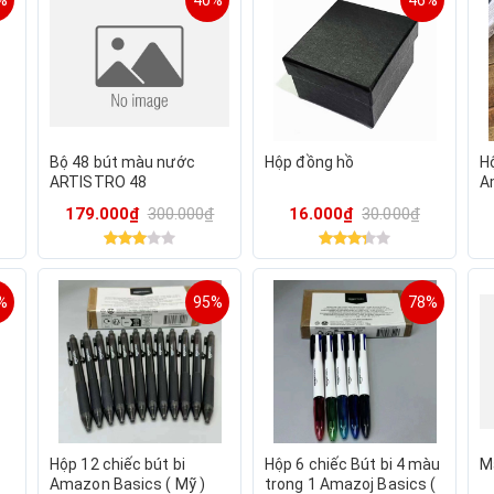
%
40%
46%
Bộ 48 bút màu nước
Hộp đồng hồ
Hộ
ARTISTRO 48
A
n.
Watercolor Brush Pens (
B
179.000₫
300.000₫
16.000₫
30.000₫
Mỹ)
V
%
95%
78%
Hộp 12 chiếc bút bi
Hộp 6 chiếc Bút bi 4 màu
M
Amazon Basics ( Mỹ )
trong 1 Amazoj Basics (