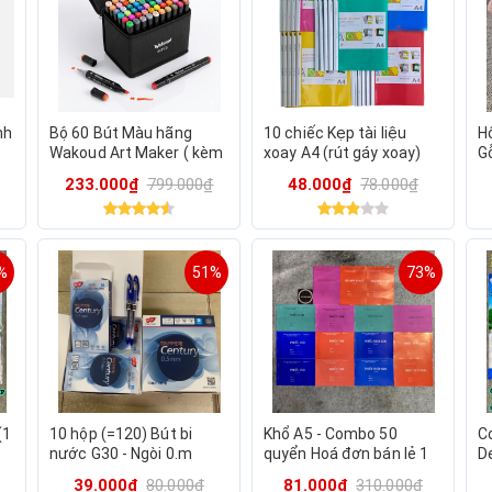
nh
Bộ 60 Bút Màu hãng
10 chiếc Kẹp tài liệu
H
Wakoud Art Maker ( kèm
xoay A4 (rút gáy xoay)
G
túi vải)
0
233.000₫
799.000₫
48.000₫
78.000₫
%
51%
73%
(1
10 hộp (=120) Bút bi
Khổ A5 - Combo 50
C
nước G30 - Ngòi 0.m
quyển Hoá đơn bán lẻ 1
D
liên (1 quyển có 60 tờ)
c
39.000₫
80.000₫
81.000₫
310.000₫