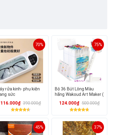
70%
75%
áy rửa kinh- phụ kiện
Bộ 36 Bút Lông Màu
rang sức
hãng Wakoud Art Maker (
hàng Amazon Mỹ )
116.000₫
390.000₫
124.000₫
500.000₫
45%
37%