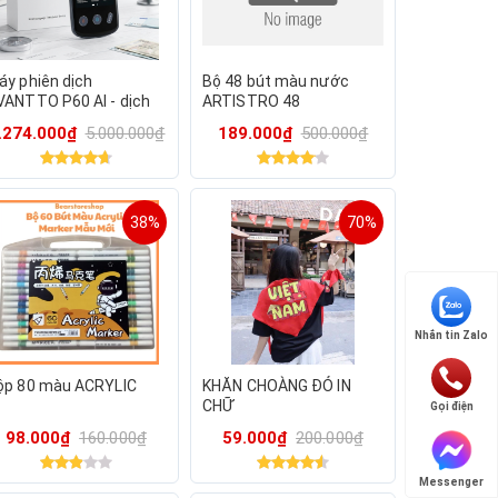
áy phiên dịch
Bộ 48 bút màu nước
VANTTO P60 AI - dịch
ARTISTRO 48
eo thời gian thực.
Watercolor Brush Pens
.274.000₫
5.000.000₫
189.000₫
500.000₫
38%
70%
Nhắn tin Zalo
ộp 80 màu ACRYLIC
KHĂN CHOÀNG ĐỎ IN
CHỮ
Gọi điện
98.000₫
160.000₫
59.000₫
200.000₫
Messenger