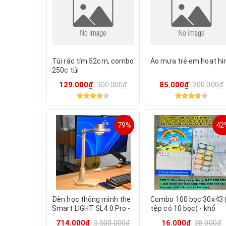
Túi rác tím 52cm, combo
Áo mưa trẻ em hoạt hì
250c túi
129.000₫
300.000₫
85.000₫
200.000₫
79%
42
Đèn học thông minh the
Combo 100 bọc 30x43 
Smart LIGHT SL4.0 Pro -
tệp có 10 bọc) - khổ
tích hợp Camera loa
30x43 dùng bọc sách
714.000₫
3.500.000₫
16.000₫
28.000₫