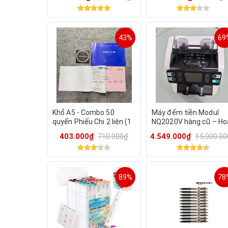
đàm thoại
giáo khoa
43%
69
Khổ A5 - Combo 50
Máy đếm tiền Modul
quyển Phiếu Chi 2 liên (1
NQ2020V hàng cũ – Ho
quyển có 60 tờ)
động ổn định, kiểm tiề
403.000₫
710.000₫
4.549.000₫
15.000.0
nhanh và chính xác
89%
78