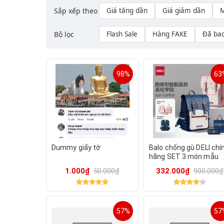
Sắp xếp theo
Giá tăng dần
Giá giảm dần
M
Bộ lọc
Flash Sale
Hàng FAKE
Đã ba
98%
63
Dummy giấy tờ
Balo chống gù DELI chí
hãng SET 3 món mẫu
mới
1.000₫
50.000₫
332.000₫
900.000₫
57%
57