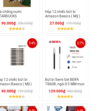
úi chống nước
Hộp 12 chiếc bút bi
TARBUCKS
Amazon Basics ( Mỹ )
B09PNYMC23 - Màu đen.
90.000₫
200.000₫
27.000₫
199.000₫
Viết trơn & chữ đẹp.
54%
67%
p 12 chiếc bút bi
Bút bi Semi Gel BEIFA
mazon Basics ( Mỹ )
TB608, ngòi 0.5 MM mực
09PNYMC23 - Màu đen.
xanh , hộp 40 chiếc
90.000₫
199.000₫
129.000₫
400.000₫
iết trơn & chữ đẹp.