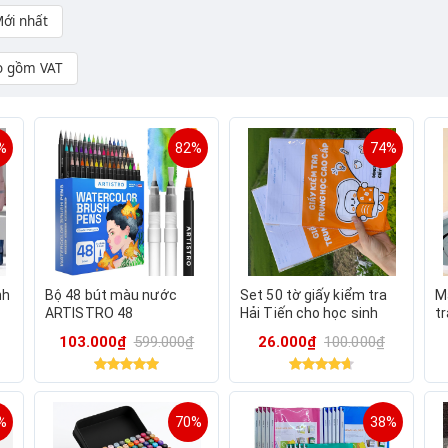
ới nhất
o gồm VAT
%
82%
74%
nh
Bộ 48 bút màu nước
Set 50 tờ giấy kiểm tra
M
ARTISTRO 48
Hải Tiến cho học sinh
t
Watercolor Brush Pens (
cấp 2.3
103.000₫
599.000₫
26.000₫
100.000₫
Mỹ)
%
70%
38%