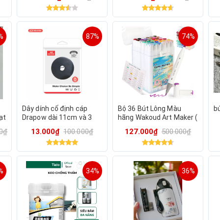
d
A
%
87%
74%
Dây dính cố định cáp
Bộ 36 Bút Lông Màu
b
ạt
Drapow dài 11cm và 3
hãng Wakoud Art Maker (
n
mét
hàng Amazon Mỹ )
00₫
13.000₫
100.000₫
127.000₫
500.000₫
%
34%
36%