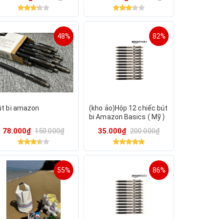
ùng cho sách Tiếng
nh
48%
82%
út bi amazon
(kho ảo)Hộp 12 chiếc bút
bi Amazon Basics ( Mỹ )
B09PNYMC23 - Màu đen.
78.000₫
150.000₫
35.000₫
200.000₫
Viết trơn & chữ đẹp.
55%
86%