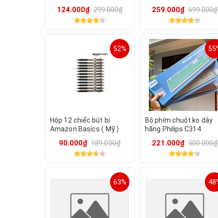
đóng hàng cho hàng vừa
hàng chính hãng
124.000₫
299.000₫
259.000₫
699.000₫
và nhỏ
52%
55
Hộp 12 chiếc bút bi
Bộ phím chuột ko dây
Amazon Basics ( Mỹ )
hãng Philips C314
B09PNYMC23 - Màu đen.
90.000₫
189.000₫
221.000₫
500.000₫
Viết trơn & chữ đẹp.
63%
48