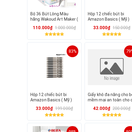
Bộ 36 Bút Lông Màu
Hộp 12 chiếc bút bi
hãng Wakoud Art Maker (
Amazon Basics ( Mỹ )
hàng Amazon Mỹ )
B09PNYMC23 - Màu đe
110.000₫
1.000.000₫
33.000₫
150.000₫
Viết trơn & chữ đẹp.
83%
79
Hộp 12 chiếc bút bi
Giấy khô đa năng cho b
Amazon Basics ( Mỹ )
mềm mại an toàn cho 
B09PNYMC23 - Màu đen.
nhạy cảm,khăn giấy kh
33.000₫
199.000₫
42.000₫
200.000₫
Viết trơn & chữ đẹp.
đa năng cho bé