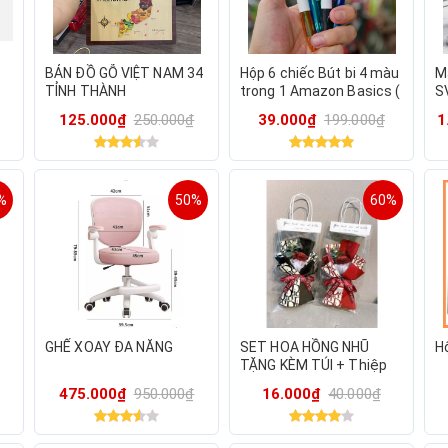
BẢN ĐỒ GỖ VIỆT NAM 34
Hộp 6 chiếc Bút bi 4 màu
M
TỈNH THÀNH
trong 1 Amazon Basics (
S
Mỹ ) B09PNYZMXD
th
125.000₫
250.000₫
39.000₫
199.000₫
1
%
50%
60%
GHẾ XOAY ĐA NĂNG
SET HOA HỒNG NHŨ
H
TẶNG KÈM TÚI + Thiệp
475.000₫
950.000₫
16.000₫
40.000₫