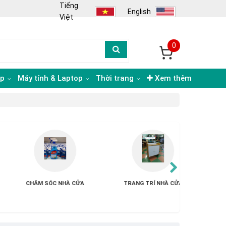
Tiếng
English
Việt
0
ạp
Máy tính & Laptop
Thời trang
Xem thêm
G KHÁC
ĐỒ CHƠI
THỰC PHẨM & ĐỒ ĂN