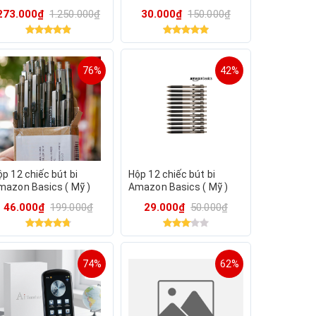
Mỹ ) B09PNYMC23 - Màu
273.000₫
1.250.000₫
30.000₫
150.000₫
đen. Viết trơn & chữ đẹp.
76%
42%
p 12 chiếc bút bi
Hộp 12 chiếc bút bi
mazon Basics ( Mỹ )
Amazon Basics ( Mỹ )
09PNYMC23 - Màu đen.
B09PNYMC23 - Màu đen.
46.000₫
199.000₫
29.000₫
50.000₫
iết trơn & chữ đẹp.
Viết trơn & chữ đẹp
74%
62%