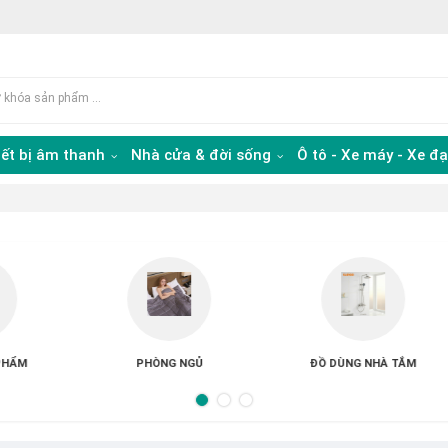
iết bị âm thanh
Nhà cửa & đời sống
Ô tô - Xe máy - Xe đ
ĐÈN & ÁNH SÁNG
SỨC KHỎE & LÀM ĐẸP
ĐỒ DÙN