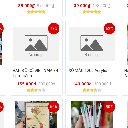
B09PNYMC23 - Màu đen.
Mỹ ) B09PNYZMXD
38.000₫
879.000₫
39.000₫
178.000₫
Viết trơn & chữ đẹp.
%
48%
52%
BẢN ĐỒ GỖ VIỆT NAM 34
XÔ MÀU 120c Acrylic
Hộ
tỉnh thành
A
B
155.000₫
300.000₫
143.000₫
300.000₫
V
%
50%
80%