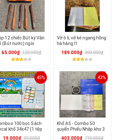
ộp 12 chiếc Bút ký Vân
Vở ô li, vở kẻ ngang hồng
ỗ (Bút nước) ngòi
hà hàng l1
.7mm
65.000₫
120.000₫
189.000₫
300.000₫
45%
43%
omboo 100 bọc Sách
Khổ A5 - Combo 50
ecal khổ 34x47 (1 tệp
quyển Phiếu Nhập kho 3
ó 1 bọc) - khổ 34x47
liên (1 quyển có 60 tờ)
19.000₫
35.000₫
403.000₫
710.000₫