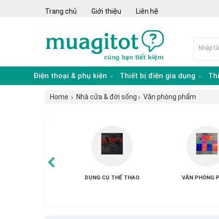
Trang chủ
Giới thiệu
Liên hệ
Điện thoại & phụ kiện
Thiết bị điện gia dụng
Th
Home
Nhà cửa & đời sống
Văn phòng phẩm
NỘI THẤT
DỤNG CỤ NHÀ BẾP