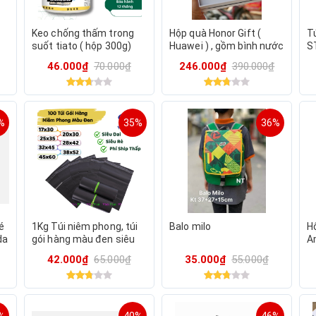
Keo chống thấm trong
Hộp quà Honor Gift (
T
suốt tiato ( hộp 300g)
Huawei ) , gồm bình nước
S
n.
& giá đỡ điện thoại đa
46.000₫
70.000₫
246.000₫
390.000₫
năng
%
35%
36%
é
1Kg Túi niêm phong, túi
Balo milo
Hộ
da
gói hàng màu đen siêu
A
ô
dai, siêu bóng cực xinh
B
42.000₫
65.000₫
35.000₫
55.000₫
đủ các size
V