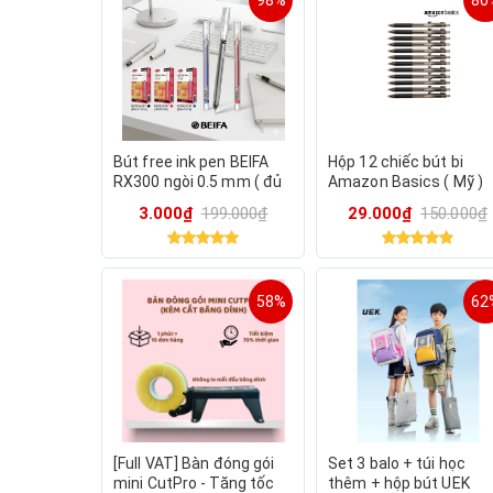
98%
80
Bút free ink pen BEIFA
Hộp 12 chiếc bút bi
RX300 ngòi 0.5 mm ( đủ
Amazon Basics ( Mỹ )
3 màu xanh đỏ đen )
B09PNYMC23 - Màu đe
3.000₫
199.000₫
29.000₫
150.000₫
Viết trơn & chữ đẹp.
58%
62
[Full VAT] Bàn đóng gói
Set 3 balo + túi học
mini CutPro - Tăng tốc
thêm + hộp bút UEK