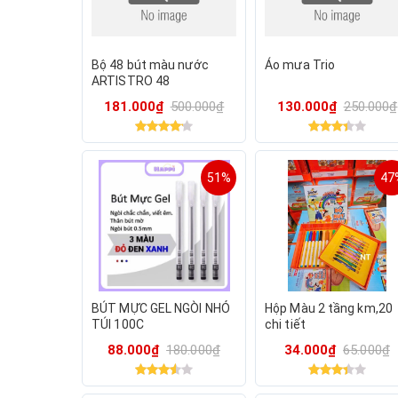
Bộ 48 bút màu nước
Áo mưa Trio
ARTISTRO 48
Watercolor Brush Pens
181.000₫
500.000₫
130.000₫
250.000₫
51%
47
BÚT MỰC GEL NGÒI NHỎ
Hộp Màu 2 tầng km,20
TÚI 100C
chi tiết
88.000₫
180.000₫
34.000₫
65.000₫