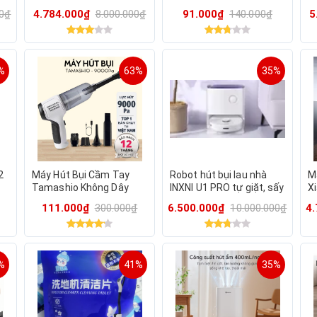
khô giẻ, khử khuẩn ion
Nâng Cấp Thông
D
00₫
4.784.000₫
8.000.000₫
91.000₫
140.000₫
5
bạc, bản Q.Tế
Minh(Mua về cho trẻ con
n
chơi)
gi
%
63%
35%
2
Máy Hút Bụi Cầm Tay
Robot hút bụi lau nhà
M
Tamashio Không Dây
INXNI U1 PRO tự giặt, sấy
X
Nhật Bản 6 Đầu Hút
khô giẻ, khử khuẩn ion
X
111.000₫
300.000₫
6.500.000₫
10.000.000₫
4
bạc, bản Q.Tế
độ
%
41%
35%