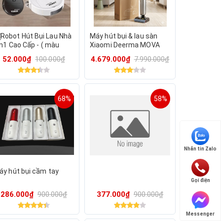
Robot Hút Bụi Lau Nhà
Máy hút bụi & lau sàn
in1 Cao Cấp - ( màu
Xiaomi Deerma MOVA
iao ngẫu nhiên-mua về
X40 Plus, nước nóng 90
52.000₫
100.000₫
4.679.000₫
7.990.000₫
ho các cháu chơi)
độ, tự sấy giẻ lau
68%
58%
Nhắn tin Zalo
áy hút bụi cầm tay
Gọi điện
286.000₫
900.000₫
377.000₫
900.000₫
Messenger