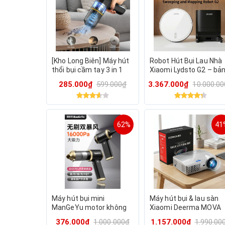
[Kho Long Biên] Máy hút
Robot Hút Bụi Lau Nhà
thổi bụi cầm tay 3 in 1
Xiaomi Lydsto G2 – bả
hãng KEKOY ( hàng
quốc tế, tự đổ rác
285.000₫
599.000₫
3.367.000₫
10.000.0
Walmart Mỹ )
62%
41
Máy hút bụi mini
Máy hút bụi & lau sàn
ManGeYu motor không
Xiaomi Deerma MOVA
chổi than cực mạnh
X40 Plus, nước nóng 9
376.000₫
1.000.000₫
1.157.000₫
1.990.00