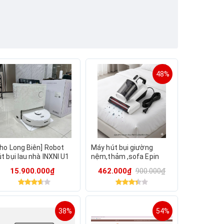
48%
Kho Long Biên] Robot
Máy hút bụi giường
t bụi lau nhà INXNI U1
nệm,thảm ,sofa Epin
O tự giặt, sấy khô giẻ,
C001 (400W), diệt khuẩn,
15.900.000₫
462.000₫
900.000₫
hử khuẩn ion bạc, bản
dễ vệ sinh
.Tế
38%
54%