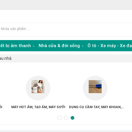
iết bị âm thanh
Nhà cửa & đời sống
Ô tô - Xe máy - Xe đ
lau nhà
MÁY GIẶT
BÌNH NƯỚC NÓNG