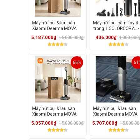
Máy hút bụi & lau sàn
Máy hút bụi cầm tay 4
Xiaomi Deerma MOVA
trong 1 COLORCORAL -
X40 Plus, nước nóng 90
VCM008 ( hàng Amazo
5.187.000₫
15.000.000₫
436.000₫
1.000.000
độ, tự sấy giẻ lau
Mỹ ) Hút, Thổi, Bơm, Hú
Chân Không
66%
61
Máy hút bụi & lau sàn
Máy hút bụi & lau sàn
Xiaomi Deerma MOVA
Xiaomi Deerma MOVA
X40 Plus, nước nóng 90
X40 Plus, nước nóng 9
5.057.000₫
15.000.000₫
5.707.000₫
15.000.0
độ, tự sấy giẻ lau
độ, tự sấy giẻ lau