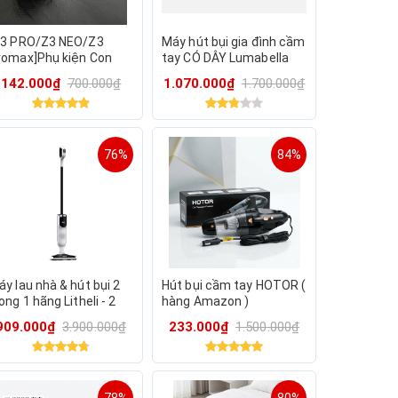
Z3 PRO/Z3 NEO/Z3
Máy hút bụi gia đình cầm
romax]Phụ kiện Con
tay CÓ DÂY Lumabella
ăn, Lọc Gió cho máy lau
LB-63019, công suất
142.000₫
700.000₫
1.070.000₫
1.700.000₫
à & hút bụi INXNI Z3
2600W
ro/Neo/Promax
76%
84%
y lau nhà & hút bụi 2
Hút bụi cầm tay HOTOR (
ong 1 hãng Litheli - 2
hàng Amazon )
in rời (L0100203-001)
909.000₫
3.900.000₫
233.000₫
1.500.000₫