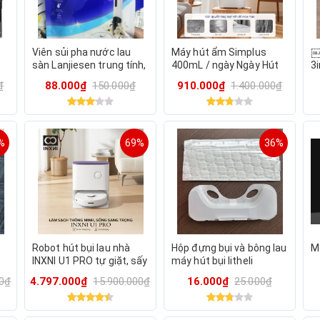
Viên sủi pha nước lau
Máy hút ẩm Simplus
￼
sàn Lanjiesen trung tính,
400mL / ngày Ngày Hút
3
n
dùng cho Máy hút bụi &
ẩm Thể tích 2.5L Bình
g
₫
88.000₫
150.000₫
910.000₫
1.400.000₫
t
lau sàn Robot hút bụi lau
nước lớn 40dB Tiếng ồn
c
nhà
thấp Phòng ngủ
%
69%
36%
Robot hút bụi lau nhà
Hộp đựng bụi và bông lau
M
INXNI U1 PRO tự giặt, sấy
máy hút bụi litheli
0
khô giẻ, khử khuẩn ion
00₫
4.797.000₫
15.900.000₫
16.000₫
25.000₫
bạc, bản Q.Tế