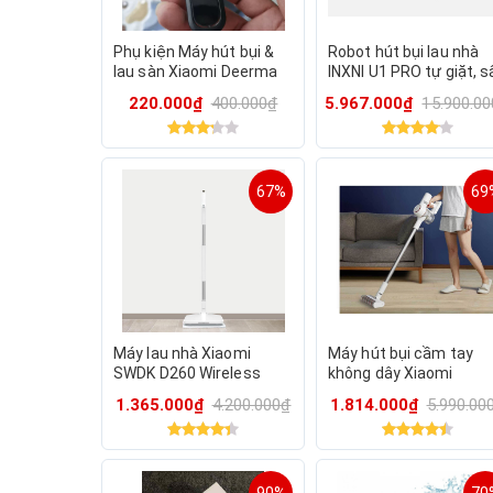
Phụ kiện Máy hút bụi &
Robot hút bụi lau nhà
lau sàn Xiaomi Deerma
INXNI U1 PRO tự giặt, s
MOVA X40 Plus, con lăn /
khô giẻ, khử khuẩn ion
220.000₫
400.000₫
5.967.000₫
15.900.0
lọc gió Mova X40 Plus
bạc, bản Q.Tế
67%
69
Máy lau nhà Xiaomi
Máy hút bụi cầm tay
SWDK D260 Wireless
không dây Xiaomi
Handheld Electric Wiper
Dreame V9B , 400w ,
1.365.000₫
4.200.000₫
1.814.000₫
5.990.00
12000Pa