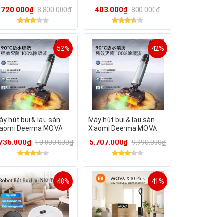
eerma MOVA X40 Plus,
.720.000₫
8.800.000₫
403.000₫
800.000₫
ước nóng 90 độ, tự sấy
ẻ lau
52%
42%
áy hút bụi & lau sàn
Máy hút bụi & lau sàn
iaomi Deerma MOVA
Xiaomi Deerma MOVA
40 Plus, nước nóng 90
X40 Plus, nước nóng 90
.736.000₫
10.000.000₫
5.707.000₫
9.990.000₫
, tự sấy giẻ lau
độ, tự sấy giẻ lau
48%
41%