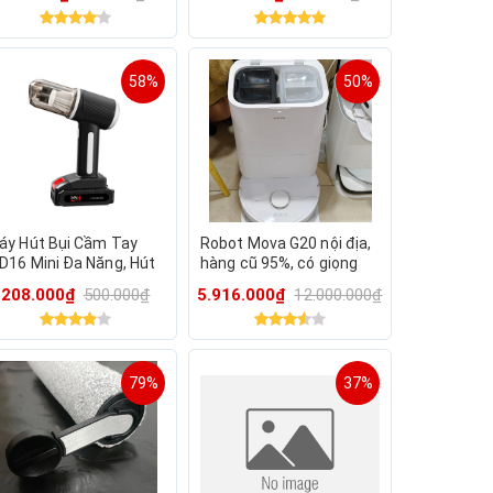
inh(Mua về cho trẻ con
hơi)
58%
50%
áy Hút Bụi Cầm Tay
Robot Mova G20 nội địa,
D16 Mini Đa Năng, Hút
hàng cũ 95%, có giọng
ụi Không Dây Thổi Hút
nói Tiếng Việt, dùng điện
208.000₫
500.000₫
5.916.000₫
12.000.000₫
ông Suất Hút Lớn
thoại điều khiển được
79%
37%