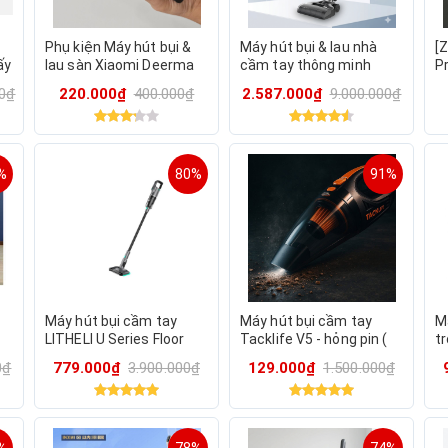
Phụ kiện Máy hút bụi &
Máy hút bụi & lau nhà
[
ấy
lau sàn Xiaomi Deerma
cầm tay thông minh
P
MOVA X40 Pro, con lăn /
Skyworth H3 Plus, tự
L
00₫
220.000₫
400.000₫
2.587.000₫
9.000.000₫
lọc gió Mova X40 Pro
giặt giẻ, lau 150m2
nh
P
%
80%
91%
Máy hút bụi cầm tay
Máy hút bụi cầm tay
Má
LITHELI U Series Floor
Tacklife V5 - hỏng pin (
tr
King, kèm 2 viên pin
thương hiệu Đức )
p
0₫
779.000₫
3.900.000₫
129.000₫
1.500.000₫
4000mAh