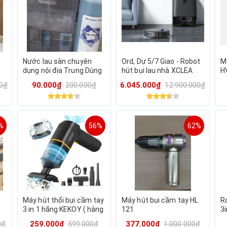
Nước lau sàn chuyên
Ord, Dự 5/7 Giao - Robot
M
n
dụng nội địa Trung Dùng
hút bụi lau nhà XCLEA
H
cho tất cả các dòng
H60 thuộc hệ sinh thái
00₫
90.000₫
200.000₫
6.045.000₫
12.900.000₫
Robot - Máy lau sàn tỉ lệ
Huawei - Hút khoẻ, pin
pha 1:200
bền
%
56%
62%
Máy hút thổi bụi cầm tay
Máy hút bụi cầm tay HL
R
3 in 1 hãng KEKOY ( hàng
121
3
0
Walmart Mỹ )
N
0₫
259.000₫
599.000₫
377.000₫
1.000.000₫