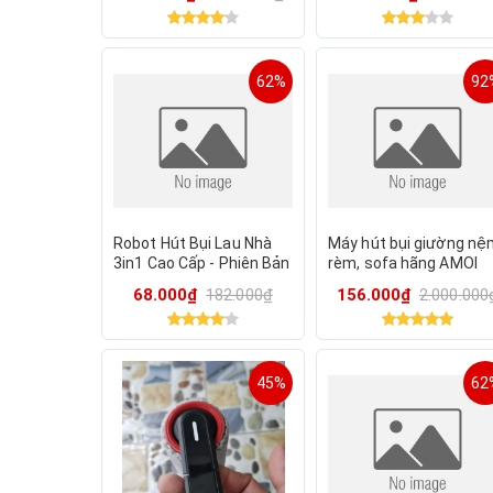
16.000PA
độ, tự sấy giẻ lau
62%
92
Robot Hút Bụi Lau Nhà
Máy hút bụi giường nệ
3in1 Cao Cấp - Phiên Bản
rèm, sofa hãng AMOI
Nâng Cấp Thông
68.000₫
182.000₫
156.000₫
2.000.000
Minh(Mua về cho trẻ con
chơi)
45%
62