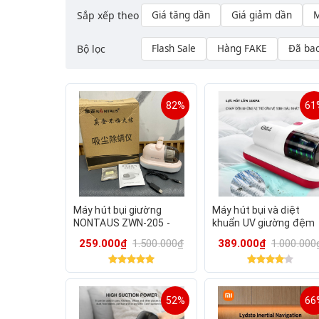
Sắp xếp theo
Giá tăng dần
Giá giảm dần
M
Bộ lọc
Flash Sale
Hàng FAKE
Đã ba
82%
61
Máy hút bụi giường
Máy hút bụi và diệt
NONTAUS ZWN-205 -
khuẩn UV giường đệm
hộp xấu
Sofa hãng YANGZI SC0
259.000₫
1.500.000₫
389.000₫
1.000.000
52%
66