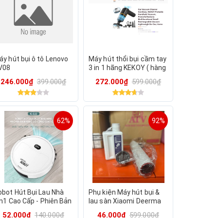
áy hút bụi ô tô Lenovo
Máy hút thổi bụi cầm tay
V08
3 in 1 hãng KEKOY ( hàng
Walmart Mỹ )
246.000₫
399.000₫
272.000₫
599.000₫
62%
92%
obot Hút Bụi Lau Nhà
Phụ kiện Máy hút bụi &
in1 Cao Cấp - Phiên Bản
lau sàn Xiaomi Deerma
âng Cấp Thông
MOVA X40 Plus, X40 Pro
52.000₫
140.000₫
46.000₫
599.000₫