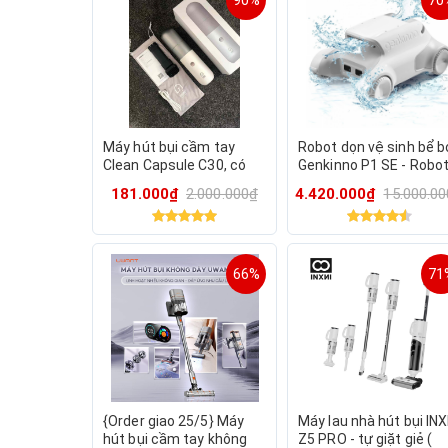
90%
70
Máy hút bụi cầm tay
Robot dọn vệ sinh bể b
Clean Capsule C30, có
Genkinno P1 SE - Robo
đèn pin & cảnh báo
Vệ Sinh Hồ Bơi sạc Pin
181.000₫
2.000.000₫
4.420.000₫
15.000.0
66%
71
{Order giao 25/5} Máy
Máy lau nhà hút bụi INX
hút bụi cầm tay không
Z5 PRO - tự giặt giẻ (