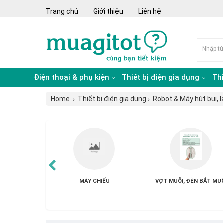
Trang chủ
Giới thiệu
Liên hệ
Điện thoại & phụ kiện
Thiết bị điện gia dụng
Th
Home
Thiết bị điện gia dụng
Robot & Máy hút bụi, 
G KHÁC
TIVI - MÁY CHIẾU
TỦ LẠNH