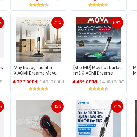
M
c
%
71%
69%
m,
Máy hút bụi lau nhà
[Kho MĐ] Máy hút bụi lau
M
XIAOMI Dreame Mova
nhà XIAOMI Dreame
M
X40 Pro lau nước nóng
Mova X40 Pro lau nước
B
₫
4.277.000₫
14.990.000₫
4.485.000₫
14.900.000₫
90°C, giặt & sấy khô giẻ
nóng 90°C, giặt & sấy khô
C
giẻ
%
45%
71%