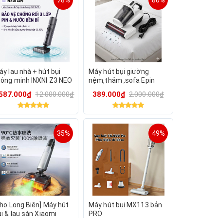
78%
80%
áy lau nhà + hút bụi
Máy hút bụi giường
hông minh INXNI Z3 NEO
nệm,thảm ,sofa Epin
uốc tế), tự giặt giẻ &
C001 (400W), diệt khuẩn,
.587.000₫
12.000.000₫
389.000₫
2.000.000₫
iệt khuẩn
dễ vệ sinh
35%
49%
Kho Long Biên] Máy hút
Máy hút bụi MX113 bản
i & lau sàn Xiaomi
PRO