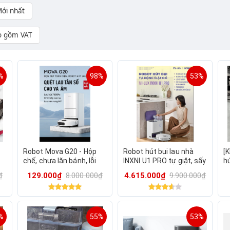
ới nhất
o gồm VAT
%
98%
53%
Robot Mova G20 - Hộp
Robot hút bụi lau nhà
[
chế, chưa lăn bánh, lỗi
INXNI U1 PRO tự giặt, sấy
hú
8
hình thức xước LDS -
khô giẻ, khử khuẩn ion
PR
₫
129.000₫
8.000.000₫
4.615.000₫
9.900.000₫
Bản nội địa
bạc, bản Q.Tế
k
Q
%
55%
53%