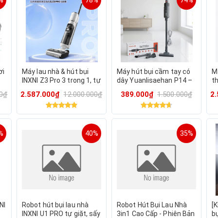
%
78%
74%
ơi
Máy lau nhà & hút bụi
Máy hút bụi cầm tay có
M
t
INXNI Z3 Pro 3 trong 1, tự
dây Yuanlisaehan P14 –
t
sấy giẻ, diệt khuẩn (hàng
dây dài 4m
(q
00₫
2.587.000₫
12.000.000₫
389.000₫
1.500.000₫
2
hoàn TMĐT mới 98-
d
99%)
%
40%
35%
NI
Robot hút bụi lau nhà
Robot Hút Bụi Lau Nhà
[
INXNI U1 PRO tự giặt, sấy
3in1 Cao Cấp - Phiên Bản
bụ