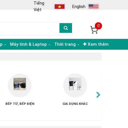
Tiếng
English
Việt
0
ạp
Máy tính & Laptop
Thời trang
Xem thêm
ĐIỀU HÒA - QUẠT
MÁY XAY - MÁY ÉP
THIẾT