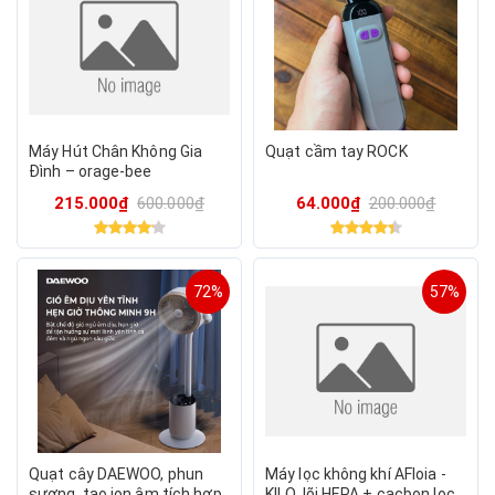
Máy Hút Chân Không Gia
Quạt cầm tay ROCK
Đình – orage-bee
215.000₫
600.000₫
64.000₫
200.000₫
72%
57%
Quạt cây DAEWOO, phun
Máy lọc không khí AFloia -
sương, tạo ion âm,tích hợp
KILO, lõi HEPA + cacbon loc