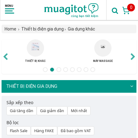
0
Home
Thiết bị điện gia dụng
Gia dụng khác
BẾP TỪ, BẾP ĐIỆN
GIA DỤNG KHÁC
THIẾT BỊ ĐIỆN GIA DỤNG
Sắp xếp theo
Giá tăng dần
Giá giảm dần
Mới nhất
Bộ lọc
Flash Sale
Hàng FAKE
Đã bao gồm VAT