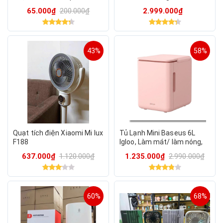
1800mah
1800W hãng Đạt Tường
65.000₫
200.000₫
2.999.000₫
43%
58%
Quạt tích điện Xiaomi Mi lux
Tủ Lạnh Mini Baseus 6L
F188
Igloo, Làm mát/ làm nóng,
Tiết kiệm điện năng
637.000₫
1.120.000₫
1.235.000₫
2.990.000₫
60%
68%