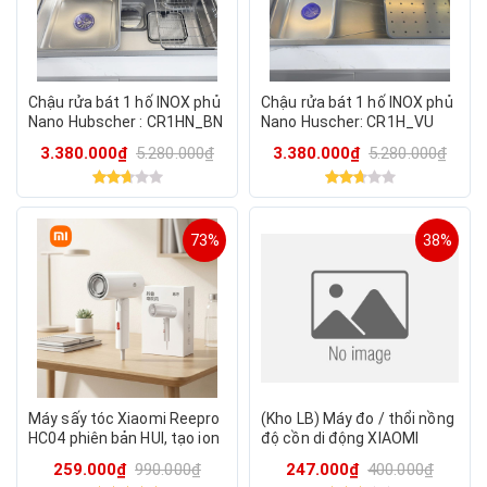
Chậu rửa bát 1 hố INOX phủ
Chậu rửa bát 1 hố INOX phủ
Nano Hubscher : CR1HN_BN
Nano Huscher: CR1H_VU
I304 KT_78*48 (HÀNG
I304 KT_78*43 (HÀNG
3.380.000₫
5.280.000₫
3.380.000₫
5.280.000₫
CHÍNH HÃNG CHẤT LƯỢNG
CHÍNH HÃNG CHẤT LƯỢNG
CAO)
CAO)
73%
38%
Máy sấy tóc Xiaomi Reepro
(Kho LB) Máy đo / thổi nồng
HC04 phiên bản HUI, tạo ion
độ cồn di động XIAOMI
âm, có thể gập gọn, 1500W
Lydsto 1 / YM-JJCSYO3
259.000₫
990.000₫
247.000₫
400.000₫