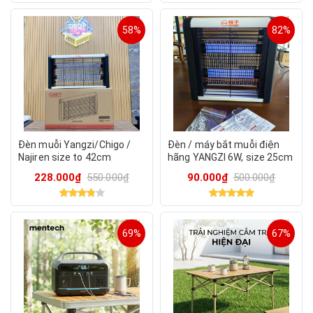
58%
82%
Đèn muỗi Yangzi/Chigo /
Đèn / máy bắt muỗi điện
Najiren size to 42cm
hãng YANGZI 6W, size 25cm
228.000₫
550.000₫
90.000₫
500.000₫
69%
67%