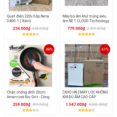
Quạt điện 220v hộp Neta
Máy bù ẩm khử trùng siêu
D400-1 ( Xám)
âm NET CLOUD Technology
GMS-913 – Không khí trong
234.000₫
650.000₫
779.000₫
2.999.000₫
lành, sức khỏe toàn diện
48%
61%
Chảo chống dính 20cm
[ KHO HN ] MÁY LỌC KHÔNG
Amercook Bio-Grit - Công
KHÍ BÙ ẨM CAO CẤP
nghệ chống dính mới nhất
AIRMATE ACW-001
259.000₫
499.000₫
1.547.000₫
4.000.000₫
của Đức