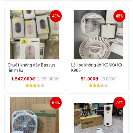
48%
48%
Chuột không dây Baseus
Lõi lọc không khí KONKA KX-
lẫn mẫu
K906
1.547.000₫
2.999.000₫
51.000₫
99.000₫
64%
74%