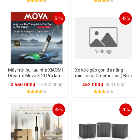
54%
42%
Máy hút bụi lau nhà XIAOMI
Xe kéo gấp gọn đa năng
Dreame Mova X40 Pro lau
mini hãng Greemotion ( Đức
nước nóng 90°C, giặt & sấy
), để cốp xe hơi, đi dã ngoại,
4.550.000₫
10.000.000₫
462.000₫
800.000₫
khô giẻ
camping, du lịch
43%
70%