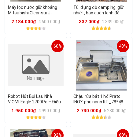
Máy lọc nước giữ khoáng
Túi đựng đồ camping, giữ
Mitsubishi Cleansui U-
nhiệt, bảo quản lạnh đồ
A201AC
uống hãng LANEDO COOLER
2.184.000₫
4.600.000₫
337.000₫
1.339.000₫
(hàng Amazon)
60%
48%
Robot Hút Bụi Lau Nhà
Chậu rửa bát 1 hố Prato
VIOMI Eagle 2700Pa – Điều
INOX phủ nano KT_78*48
Hướng Laser, Quét Hút Lau
(HÀNG CHÍNH HÃNG-CHẤT
1.950.000₫
4.990.000₫
2.730.000₫
5.280.000₫
Thông Minh, App Mi Hom
LƯỢNG CAO)
92%
60%