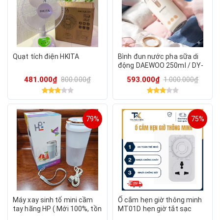
Quạt tích điện HKITA
Bình đun nước pha sữa di
động DAEWOO 250ml / DY-
TN15 (màu ngẫu nhiên)
481.000₫
800.000₫
593.000₫
1.000.000₫
79%
75%
Máy xay sinh tố mini cầm
Ổ cắm hẹn giờ thông minh
tay hãng HP ( Mới 100%, tồn
MT01D hẹn giờ tắt sạc
kho nên bán thành hàng
điện thoại sạc xe đạp điện