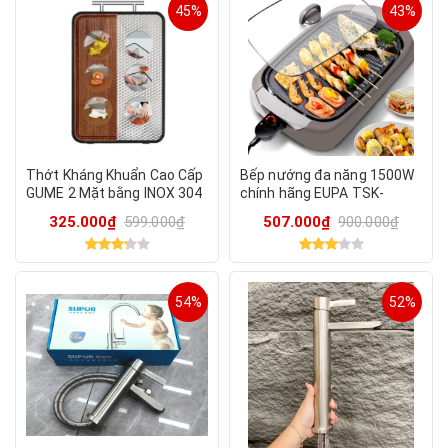
45%
43%
Thớt Kháng Khuẩn Cao Cấp
Bếp nướng đa năng 1500W
GUME 2 Mặt bằng INOX 304
chính hãng EUPA TSK-
Với Gỗ Mun Nguyên Khối
2742G
325.000₫
599.000₫
507.000₫
900.000₫
Bền Bỉ
54%
52%