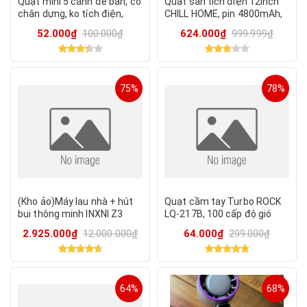
Quạt mini 5 cánh để bàn, có
Quạt sàn tích điện 12inch
chân dựng, ko tích điện,
CHILL HOME, pin 4800mAh,
cắm Pin dự phòng sử dụng.
kèm panel NLMT, lồng &
52.000₫
100.000₫
624.000₫
999.999₫
cánh kim loại
75%
78%
(Kho ảo)Máy lau nhà + hút
Quạt cầm tay Turbo ROCK
bụi thông minh INXNI Z3
LQ-217B, 100 cấp độ gió
NEO (quốc tế), tự giặt giẻ &
2.925.000₫
12.000.000₫
64.000₫
299.000₫
diệt khuẩn
64%
68%