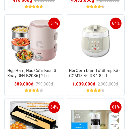
416.000₫
1.650.000₫
4.472.000₫
14.900.000₫
nóng 90°C
51%
64%
Hộp Hâm, Nấu Cơm Bear 3
Nồi Cơm Điện Tử Sharp KS-
Khay DFH-B20S6 | 2 Lít
COM1875I-RS 1.8 Lít
270W
389.000₫
799.000₫
1.039.000₫
2.900.000₫
64%
61%