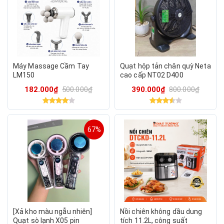
Máy Massage Cầm Tay
Quạt hộp tản chân quỳ Neta
LM150
cao cấp NT02 D400
182.000₫
500.000₫
390.000₫
800.000₫
67%
[Xả kho màu ngẫu nhiên]
Nồi chiên không dầu dung
Quạt sò lạnh X05 pin
tích 11.2L, công suất