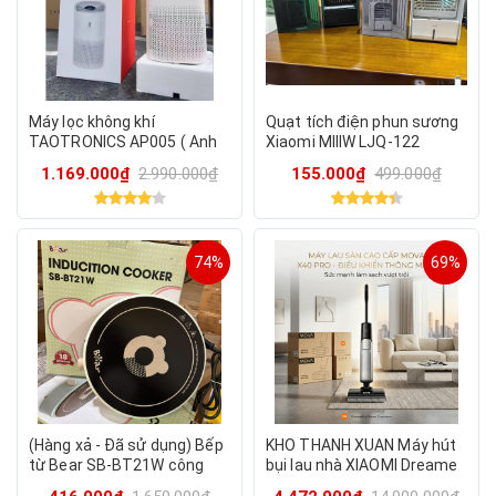
Máy lọc không khí
Quạt tích điện phun sương
TAOTRONICS AP005 ( Anh
Xiaomi MIIIW LJQ-122
Quốc )
1.169.000₫
2.990.000₫
155.000₫
499.000₫
74%
69%
(Hàng xả - Đã sử dụng) Bếp
KHO THANH XUAN Máy hút
từ Bear SB-BT21W công
bụi lau nhà XIAOMI Dreame
suất 2100w
Mova X40 Pro lau nước