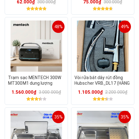
62.000₫
300.000₫
75.000₫
300.000₫
lỗi))
an toàn dạng cơ
48%
49%
Trạm sạc MENTECH 300W
Vòi rửa bát dây rút đồng
MT300M1 dung lượng
Hubscher VRB_DL17 (HÀNG
192Wh, ouput AC 220v
CHÍNH HÃNG)
1.560.000₫
3.000.000₫
1.105.000₫
2.200.000₫
35%
35%