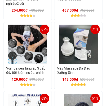
nghiệp2 cối
254.000₫
700.000₫
467.000₫
750.000₫
67%
71%
Vòi hoa sen tăng áp 3 cấp
Máy Massage Da Đầu
độ, tiết kiệm nước, chính
Dưỡng Sinh
hãng TOCLL
129.000₫
399.000₫
143.000₫
500.000₫
63%
51%