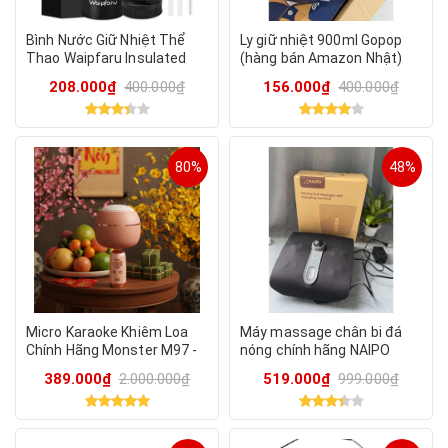
Bình Nước Giữ Nhiệt Thể
Ly giữ nhiệt 900ml Gopop
Thao Waipfaru Insulated
(hàng bán Amazon Nhật)
Stainless Steel Water
208.000₫
400.000₫
156.000₫
400.000₫
Bottle - 40oz (1180ml)
80%
48%
Micro Karaoke Khiêm Loa
Máy massage chân bi đá
Chính Hãng Monster M97 -
nóng chính hãng NAIPO
Bluetooth 5.0 - TWS - MÀU
MGF-50177( điện 110v - có
389.000₫
2.000.000₫
519.000₫
999.000₫
HỒNG
tặng kèm adapter 110v)