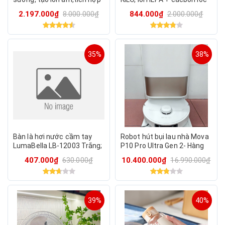
đèn ngủ XF28
bụi mịn, khử mùi & khói (
2.197.000₫
8.000.000₫
844.000₫
2.000.000₫
Hàng Amazon Mỹ )
35%
38%
Bàn là hơi nước cầm tay
Robot hút bụi lau nhà Mova
LumaBella LB-12003 Trắng;
P10 Pro Ultra Gen 2- Hàng
1500W
trưng bày 95%
407.000₫
630.000₫
10.400.000₫
16.990.000₫
39%
40%