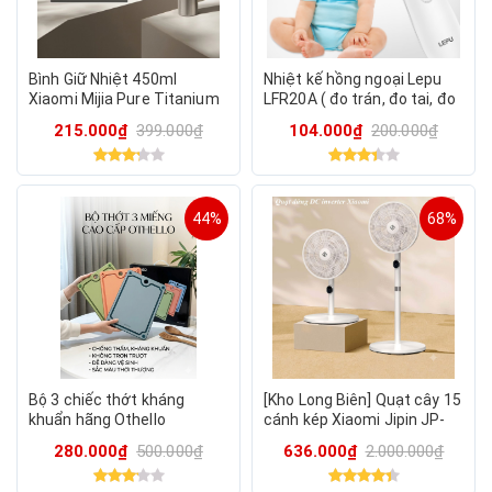
Bình Giữ Nhiệt 450ml
Nhiệt kế hồng ngoại Lepu
Xiaomi Mijia Pure Titanium
LFR20A ( đo trán, đo tai, đo
CUP G, vật liệu Titan siêu
sữa cho bé )
215.000₫
399.000₫
104.000₫
200.000₫
bền & an toàn .
44%
68%
Bộ 3 chiếc thớt kháng
[Kho Long Biên] Quạt cây 15
khuẩn hãng Othello
cánh kép Xiaomi Jipin JP-
WSLD-BS 30, động cơ BLDC
280.000₫
500.000₫
636.000₫
2.000.000₫