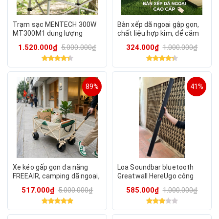
Trạm sạc MENTECH 300W
Bàn xếp dã ngoại gập gọn,
MT300M1 dung lượng
chất liệu hợp kim, để cắm
192Wh, ouput AC 220v
trại camping…
1.520.000₫
5.000.000₫
324.000₫
1.000.000₫
89%
41%
Xe kéo gấp gọn đa năng
Loa Soundbar bluetooth
FREEAIR, camping dã ngoại,
Greatwall HereUgo công
kéo đồ nặng - bánh lớn
suất 40W, Có Pin sạc cổng
517.000₫
5.000.000₫
585.000₫
1.000.000₫
Type-C hỗ trợ kết nối cổng
a