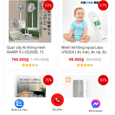
53%
67%
Quạt cây AI thông minh
Nhiệt kế hồng ngoại Lepu
SHARP PJ‑CD202B, 15
LFR20A ( đo trán, đo tai, đo
cánh, công suất 40W, tạo
sữa cho bé )
740.000₫
1.599.000₫
98.000₫
300.000₫
ion
75%
50%
Gọi điện
Nhắn tin Zalo
Messenger