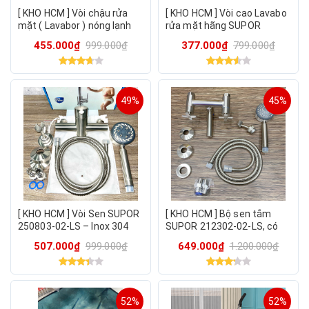
[ KHO HCM ] Vòi chậu rửa
[ KHO HCM ] Vòi cao Lavabo
mặt ( Lavabor ) nóng lạnh
rửa mặt hãng SUPOR
hãng SUPOR 212204-01LS
212224-01-LS có nóng lạnh
455.000₫
999.000₫
377.000₫
799.000₫
, inox 304
49%
45%
[ KHO HCM ] Vòi Sen SUPOR
[ KHO HCM ] Bộ sen tắm
250803-02-LS – Inox 304
SUPOR 212302-02-LS, có
Cao Cấp
vòi rửa chân, bát sen to,
507.000₫
999.000₫
649.000₫
1.200.000₫
inox 304 xịn
52%
52%