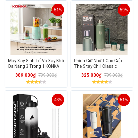
51%
59%
Máy Xay Sinh Tố Và Xay Khô
Phích Giữ Nhiệt Cao Cấp
Đa Năng 3 Trong 1 KONKA
The Stay Chill Classic
KLLJ-3011
Bottle | 1.9L Giữ Nhiệt 45H
389.000₫
799.000₫
325.000₫
799.000₫
48%
61%