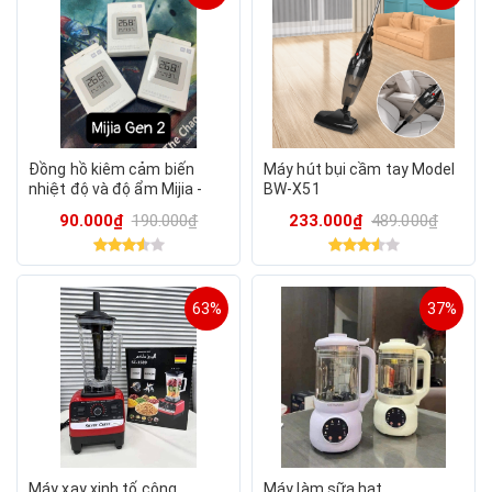
Đồng hồ kiêm cảm biến
Máy hút bụi cầm tay Model
nhiệt độ và độ ẩm Mijia -
BW-X51
Kết nối app điều khiển tự
90.000₫
190.000₫
233.000₫
489.000₫
động thiết bị điện khác
63%
37%
Máy xay xinh tố công
Máy làm sữa hạt