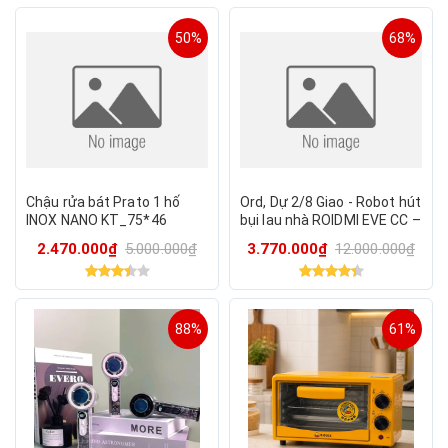
50%
68%
Chậu rửa bát Prato 1 hố
Ord, Dự 2/8 Giao - Robot hút
INOX NANO KT_75*46
bụi lau nhà ROIDMI EVE CC –
Tự đổ rác, hút lau 2in1, điều
2.470.000₫
5.000.000₫
3.770.000₫
12.000.000₫
khiển qua App
88%
61%