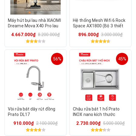
Máy hút bụi lau nhà XIAOMI
Hệ thống Mesh Wifi 6 Rock
Dreame Mova X40 Pro lau
Space AX1800 (Bộ 3 thiết
nước nóng 90°C, giặt & sấy
bị) – Phổ Kết Nối Mạnh Mẽ,
4.667.000₫
8.200.000₫
896.000₫
3.000.000₫
khô giẻ
Wifi Tốc Độ Vượt Trội
56%
45%
Vòi rửa bát dây rút đồng
Chậu rửa bát 1 hố Prato
Prato DL17
INOX nano kích thước
78*43cm
910.000₫
2.100.000₫
2.730.000₫
5.000.000₫