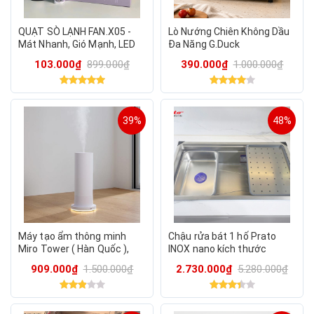
QUẠT SÒ LẠNH FAN.X05 -
Lò Nướng Chiên Không Dầu
Mát Nhanh, Gió Mạnh, LED
Đa Năng G.Duck
Hiển Thị % Pin Cực Đẹp,
103.000₫
899.000₫
390.000₫
1.000.000₫
GIAO RANDOM KO CHỌN
MÀU
39%
48%
Máy tạo ẩm thông minh
Chậu rửa bát 1 hố Prato
Miro Tower ( Hàn Quốc ),
INOX nano kích thước
tích hợp đèn ngủ , có
78*43cm (HÀNG CHÍNH
909.000₫
1.500.000₫
2.730.000₫
5.280.000₫
remote điều khiển.
HÃNG CHẤT LƯỢNG CAO
CẤP)