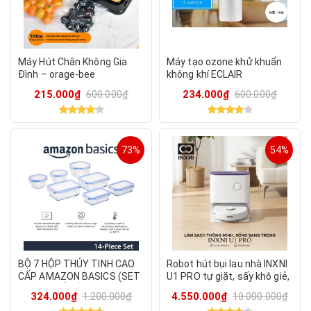
Máy Hút Chân Không Gia
Máy tạo ozone khử khuẩn
Đình – orage-bee
không khí ECLAIR
215.000₫
600.000₫
234.000₫
600.000₫
73%
54%
BỘ 7 HỘP THỦY TINH CAO
Robot hút bụi lau nhà INXNI
CẤP AMAZON BASICS (SET
U1 PRO tự giặt, sấy khô giẻ,
14 MÓN CẢ NẮP) AMAZON
khử khuẩn ion bạc, bản Q.Tế
324.000₫
1.200.000₫
4.550.000₫
10.000.000₫
BASICS