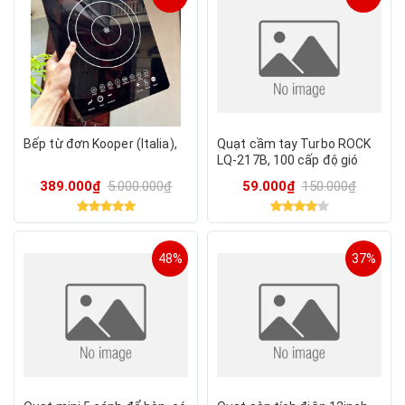
Bếp từ đơn Kooper (Italia),
Quạt cầm tay Turbo ROCK
LQ-217B, 100 cấp độ gió
389.000₫
5.000.000₫
59.000₫
150.000₫
48%
37%