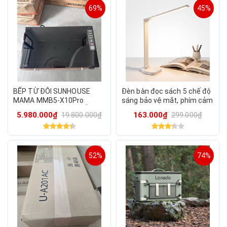
69%
45%
BẾP TỪ ĐÔI SUNHOUSE
Đèn bàn đọc sách 5 chế độ
MAMA MMB5-X10Pro
sáng bảo vệ mắt, phím cảm
SERIES 10 – NHẬP KHẨU
ứng, cắm sạc Type-C, có
5.980.000₫
19.800.000₫
163.000₫
299.000₫
THÁI LAN
thể gập gọn
52%
74%