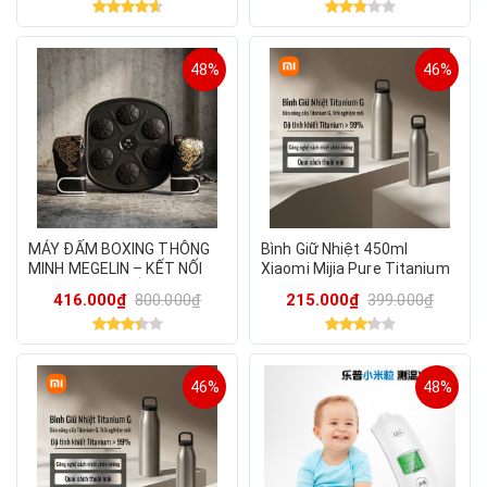
48%
46%
MÁY ĐẤM BOXING THÔNG
Bình Giữ Nhiệt 450ml
MINH MEGELIN – KẾT NỐI
Xiaomi Mijia Pure Titanium
BLUETOOTH, GẮN TƯỜNG
CUP G, vật liệu Titan siêu
416.000₫
800.000₫
215.000₫
399.000₫
CHẮC CHẮN - MÀU ĐEN
bền & an toàn .
,TẶNG GĂNG
46%
48%