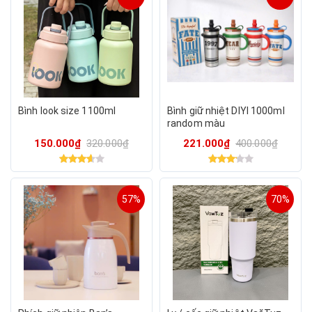
Bình look size 1100ml
Bình giữ nhiệt DIYI 1000ml
random màu
150.000₫
320.000₫
221.000₫
400.000₫
57%
70%