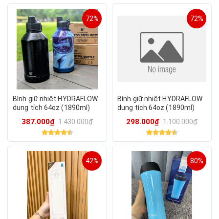
72%
72%
Bình giữ nhiệt HYDRAFLOW
Bình giữ nhiệt HYDRAFLOW
dung tích 64oz (1890ml)
dung tích 64oz (1890ml)
387.000₫
1.430.000₫
298.000₫
1.100.000₫
42%
80%