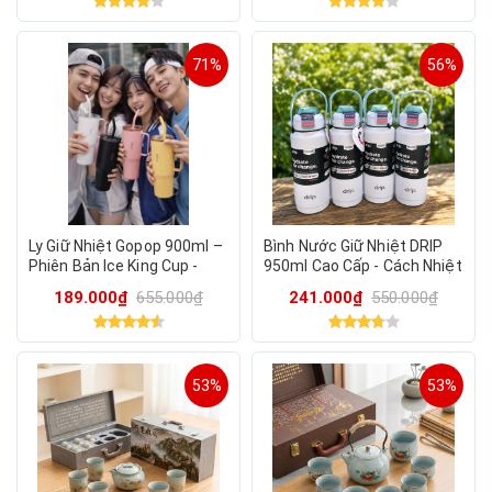
71%
56%
Ly Giữ Nhiệt Gopop 900ml –
Bình Nước Giữ Nhiệt DRIP
Phiên Bản Ice King Cup -
950ml Cao Cấp - Cách Nhiệt
Nhiều màu random, Giữ
Chân Không Kép Giữ Lạnh
189.000₫
655.000₫
241.000₫
550.000₫
Nóng Lạnh Nhiều Giờ
~24h Giữ Nóng ~18h
53%
53%