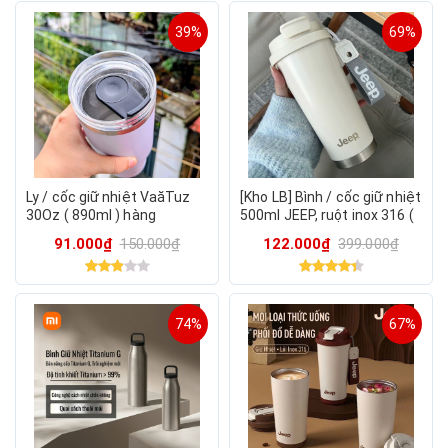
39%
69%
Ly / cốc giữ nhiệt VaăTuz
[Kho LB] Bình / cốc giữ nhiệt
30Oz ( 890ml ) hàng
500ml JEEP, ruột inox 316 (
Amazon
màu ngẫu nhiên )
91.000₫
150.000₫
122.000₫
399.000₫
74%
67%