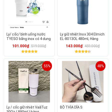
Ly/ cốc/ bình uống nước
Ly giữ nhiệt Inox 304 Elmich
TYESO bằng inox có 4 dung
EL-8013OL 480ml, Hàng
tích 600ml / 750ml / 900ml
chính hãng
101.000₫
519.000₫
143.000₫
459.000₫
/1200ml (0 giữ nhiệt)
55%
48%
Ly / cốc giữ nhiệt VaăTuz
BỘ THÌA DĨA S
30Oz ( 890ml ) hàng