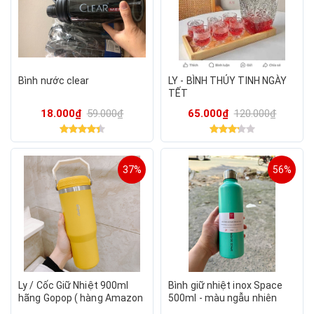
Bình nước clear
LY - BÌNH THỦY TINH NGÀY
TẾT
18.000₫
59.000₫
65.000₫
120.000₫
37%
56%
Ly / Cốc Giữ Nhiệt 900ml
Bình giữ nhiệt inox Space
hãng Gopop ( hàng Amazon
500ml - màu ngẫu nhiên
Mỹ )