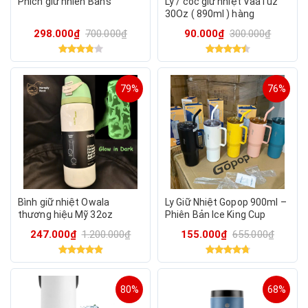
Phích giữ nhiên Ban’s
Ly / cốc giữ nhiệt VaăTuz
30Oz ( 890ml ) hàng
Amazon
298.000₫
700.000₫
90.000₫
300.000₫
79%
76%
Bình giữ nhiệt Owala
Ly Giữ Nhiệt Gopop 900ml –
thương hiệu Mỹ 32oz
Phiên Bản Ice King Cup
(960ml)
247.000₫
1.200.000₫
155.000₫
655.000₫
80%
68%