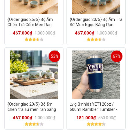
{Order giao 25/5} Bộ Ấm
{Order giao 20/5} Bộ Ấm Trà
Chén Trà Gốm Men Rạn
Sứ Men Ngọc Băng Rạn -
“Giang Sơn Như Họa”
Họa Tiết Quả Hồng "Sự Sự
467.000₫
1.000.000₫
467.000₫
1.000.000₫
Như Ý" - Kèm Hộp Quà
53%
67%
{Order giao 20/5} Bộ ấm
Ly giữ nhiệt YETI 20oz /
chén trà sứ men rạn băng
600ml Rambler Tumbler -
diệp "Thiên Lý Giang Sơn",
mẫu cao - giao màu ngẫu
467.000₫
1.000.000₫
181.000₫
550.000₫
kèm hộp quà
nhiên