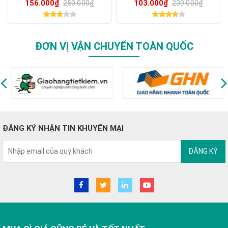
156.000₫
250.000₫
103.000₫
239.000₫
ĐƠN VỊ VẬN CHUYỂN TOÀN QUỐC
ĐĂNG KÝ NHẬN TIN KHUYẾN MẠI
ĐĂNG KÝ