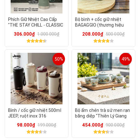
Phích Giữ Nhiệt Cao Cấp
Bộ bình + cốc giữ nhiệt
"THE STAY CHILL - CLASSIC
BAGAGGIO (thương hiệu
BOTTLE" 1.9L (X-Large), giữ
Brazil)
306.000₫
1.000.000₫
208.000₫
500.000₫
nhiệt 45h
50%
49%
Bình / cốc giữ nhiệt 500ml
Bộ ấm chén trà sứ men rạn
JEEP, ruột inox 316
băng diệp "Thiên Lý Giang
Sơn", kèm hộp quà
98.000₫
199.000₫
454.000₫
900.000₫