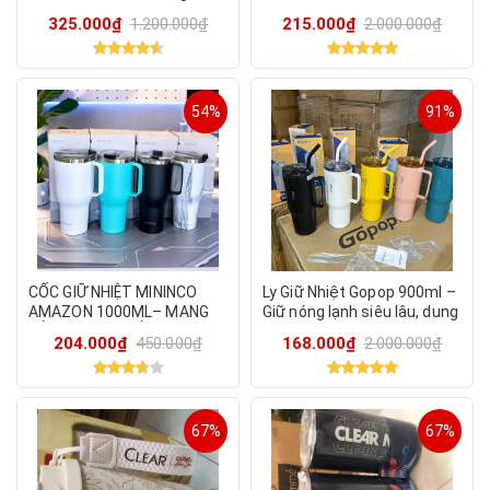
Mỹ
liệu Titan siêu bền & an
325.000₫
1.200.000₫
215.000₫
2.000.000₫
toànlyy
54%
91%
CỐC GIỮ NHIỆT MININCO
Ly Giữ Nhiệt Gopop 900ml –
AMAZON 1000ML– MANG
Giữ nóng lạnh siêu lâu, dung
CẢ NGÀY DÀI CHỈ TRONG
tích khủng, An Toàn và Tiện
204.000₫
450.000₫
168.000₫
2.000.000₫
MỘT LẦN
Lợi
67%
67%