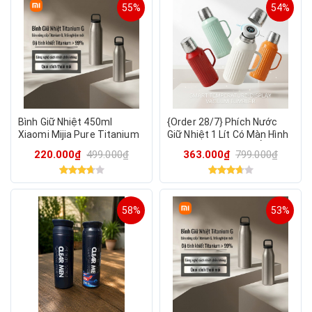
55%
54%
Bình Giữ Nhiệt 450ml
{Order 28/7} Phích Nước
Xiaomi Mijia Pure Titanium
Giữ Nhiệt 1 Lít Có Màn Hình
CUP G, vật liệu Titan siêu
LED Cảm Ứng - Bình Ủ Trà,
220.000₫
499.000₫
363.000₫
799.000₫
bền & an toàn
Cà Phê Inox 304
58%
53%