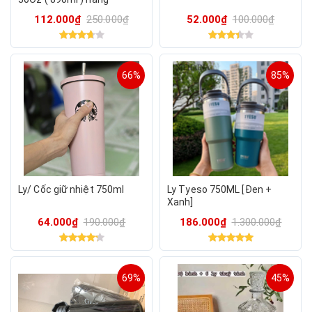
Amazon ( Giao màu ngẫu
112.000₫
250.000₫
52.000₫
100.000₫
nhiên)
66%
85%
Ly/ Cốc giữ nhiệt 750ml
Ly Tyeso 750ML [Đen +
Xanh]
64.000₫
190.000₫
186.000₫
1.300.000₫
69%
45%