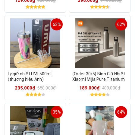
129.000₫
600.000₫
298.000₫
1.100.000₫
63%
62%
Ly giữ nhiệt UMI 500ml
{Order 30/5} Bình Giữ Nhiệt
(thương hiệu Anh)
Xiaomi Mijia Pure Titanium
CUP G, vật liệu Titan siêu
235.000₫
650.000₫
189.000₫
499.000₫
bền & an toàn
35%
64%