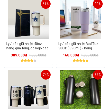
61%
83%
Ly / cốc giữ nhiệt 40oz,
Ly / cốc giữ nhiệt VaăTuz
hàng quà tặng, có logo các
30Oz ( 890ml ) - hàng
đội bóng ( được chọn màu,
Amazon mỹ
389.000₫
1.000.000₫
168.000₫
1.000.000₫
logo ngẫu nhiên)
74%
35%