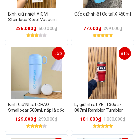
Bình giữ nhiệt VIOMI
Cốc giữ nhiệt OctaFX 450ml
Stainless Steel Vacuum
Cup 460ml
286.000₫
500.000₫
77.000₫
399.000₫
56%
81%
Bình Giữ Nhiệt CHAO
Ly giữ nhiệt YETI 30oz /
Smallbear 500ml, nắp là cốc
887ml Rambler Tumbler
uống trà, cafe - màu ngẫu
129.000₫
299.000₫
181.000₫
1.000.000₫
nhiên