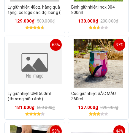
Ly giữ nhiệt 40oz, hàng quà
Bình giữ nhiệt inox 304
tặng, có logo các đội bóng (
800ml
được chọn màu, logo ngẫu
129.000₫
500.000₫
130.000₫
200.000₫
nhiên)
63%
37%
Ly giữ nhiệt UMI 500ml
Cốc giữ nhiệt SẮC MÀU
(thương hiệu Anh)
360ml
181.000₫
500.000₫
137.000₫
220.000₫
53%
44%