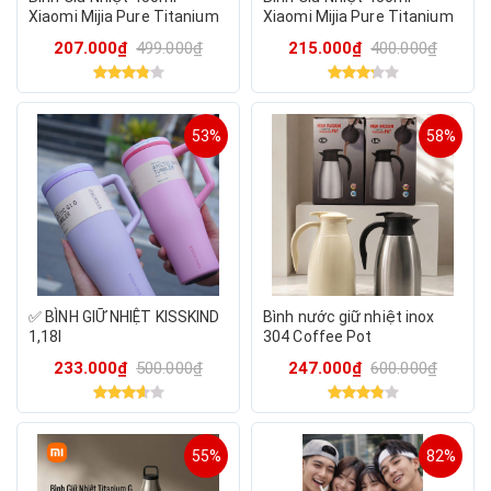
Xiaomi Mijia Pure Titanium
Xiaomi Mijia Pure Titanium
CUP G, vật liệu Titan siêu
CUP G, vật liệu Titan siêu
207.000₫
499.000₫
215.000₫
400.000₫
bền & an toàn
bền & an toàn
53%
58%
✅ BÌNH GIỮ NHIỆT KISSKIND
Bình nước giữ nhiệt inox
1,18l
304 Coffee Pot
233.000₫
500.000₫
247.000₫
600.000₫
55%
82%