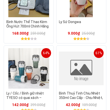
Bình Nước Thể Thao Kèm
Ly Sứ Dongwa
Ống Hút 700ml Chính Hãng
SPORT CMSH - Bình Nước
168.000₫
259.000₫
9.000₫
25.000₫
Du Lịch Cao Cấp
64%
61%
Ly / Cốc / Bình giữ nhiệt
Bình Thuỷ Tinh Chịu Nhiệt
TYESO có quai xách –
350ml Cao Cấp - Chịu Nhiệt,
750ml
Chống Rò, Nhỏ Gọn (trả
142.000₫
399.000₫
42.000₫
109.000₫
random 4 mẫu)