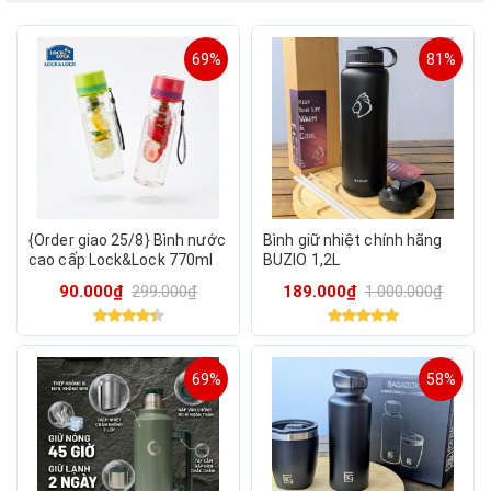
69%
81%
{Order giao 25/8} Bình nước
Bình giữ nhiệt chính hãng
cao cấp Lock&Lock 770ml
BUZIO 1,2L
HLC364, có lõi lọc trà, hoa
90.000₫
299.000₫
189.000₫
1.000.000₫
quả detox
69%
58%