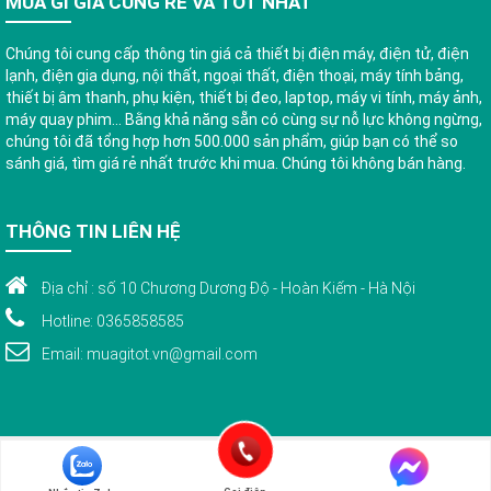
MUA GÌ GIÁ CŨNG RẺ VÀ TỐT NHẤT
Chúng tôi cung cấp thông tin giá cả thiết bị điện máy, điện tử, điện
lạnh, điện gia dụng, nội thất, ngoại thất, điện thoại, máy tính bảng,
thiết bị âm thanh, phụ kiện, thiết bị đeo, laptop, máy vi tính, máy ảnh,
máy quay phim... Bằng khả năng sẵn có cùng sự nỗ lực không ngừng,
chúng tôi đã tổng hợp hơn 500.000 sản phẩm, giúp bạn có thể so
sánh giá, tìm giá rẻ nhất trước khi mua. Chúng tôi không bán hàng.
THÔNG TIN LIÊN HỆ
Địa chỉ : số 10 Chương Dương Độ - Hoàn Kiếm - Hà Nội
Hotline: 0365858585
Email: muagitot.vn@gmail.com
© Bản quyền 2015 thuộc về www.muagitot.vn . Bảo lưu toàn quyền