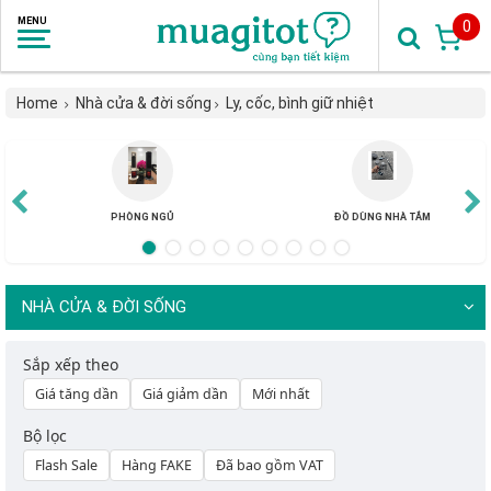
0
Home
Nhà cửa & đời sống
Ly, cốc, bình giữ nhiệt
PHÒNG NGỦ
ĐỒ DÙNG NHÀ TẮM
NHÀ CỬA & ĐỜI SỐNG
Sắp xếp theo
Giá tăng dần
Giá giảm dần
Mới nhất
Bộ lọc
Flash Sale
Hàng FAKE
Đã bao gồm VAT