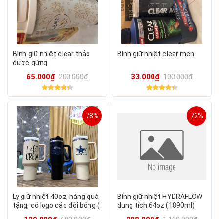
Bình giữ nhiệt clear thảo
Bình giữ nhiệt clear men
dược gừng
65.000₫
200.000₫
33.000₫
100.000₫
78%
72%
Ly giữ nhiệt 40oz, hàng quà
Bình giữ nhiệt HYDRAFLOW
tặng, có logo các đội bóng (
dung tích 64oz (1890ml)
logo ngẫu nhiên)