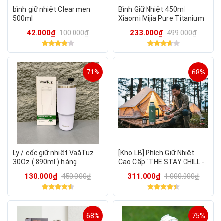
bình giữ nhiệt Clear men
Bình Giữ Nhiệt 450ml
500ml
Xiaomi Mijia Pure Titanium
CUP G, vật liệu Titan siêu
42.000₫
100.000₫
233.000₫
499.000₫
bền & an toàn
71%
68%
Ly / cốc giữ nhiệt VaăTuz
[Kho LB] Phích Giữ Nhiệt
30Oz ( 890ml ) hàng
Cao Cấp "THE STAY CHILL -
Amazon
CLASSIC BOTTLE" 1.9L (X-
130.000₫
450.000₫
311.000₫
1.000.000₫
Large), giữ nhiệt 45h
68%
75%