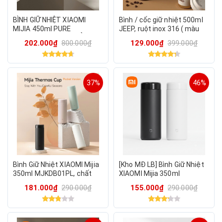
BÌNH GIỮ NHIỆT XIAOMI
Bình / cốc giữ nhiệt 500ml
MIJIA 450ml PURE
JEEP, ruột inox 316 ( màu
TITANIUM CUP G – ĐẲNG
ngẫu nhiên )
202.000₫
800.000₫
129.000₫
399.000₫
CẤP TỪ TITANIUM NGUYÊN
CHẤT
37%
46%
Bình Giữ Nhiệt XIAOMI Mijia
[Kho MĐ LB] Bình Giữ Nhiệt
350ml MJKDB01PL, chất
XIAOMI Mijia 350ml
liệu ruột inox 316 , siêu nhẹ
MJKDB01PL, chất liệu ruột
181.000₫
290.000₫
155.000₫
290.000₫
chỉ 170g
inox 316 , siêu nhẹ chỉ 170g