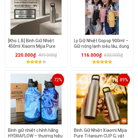
[Kho L.B] Bình Giữ Nhiệt
Ly Giữ Nhiệt Gopop 900ml –
450ml Xiaomi Mijia Pure
Giữ nóng lạnh siêu lâu, dung
Titanium CUP G, vật liệu
tích khủng, KHÔNG CHỌN
220.000₫
499.000₫
116.000₫
655.000₫
Titan siêu bền & an toàn
MÀU
72%
89%
Bình giữ nhiệt chính hãng
Bình Giữ Nhiệt Xiaomi Mijia
HYDRAFLOW – thương hiệu
Pure Titanium CUP G, vật