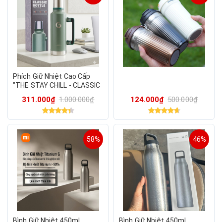
Phích Giữ Nhiệt Cao Cấp
"THE STAY CHILL - CLASSIC
BOTTLE" 1.9L (X-Large), giữ
311.000₫
1.000.000₫
124.000₫
500.000₫
nhiệt 45h
58%
46%
Bình Giữ Nhiệt 450ml
Bình Giữ Nhiệt 450ml