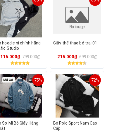
85%
69%
o hoodie nỉ chính hãng
Giầy thể thao bé trai 01
afic Studio
116.000₫
799.000₫
215.000₫
699.000₫
75%
72%
o Sơ Mi Bò Giấy Hàng
Bộ Polo Sport Nam Cao
hật
Cấp