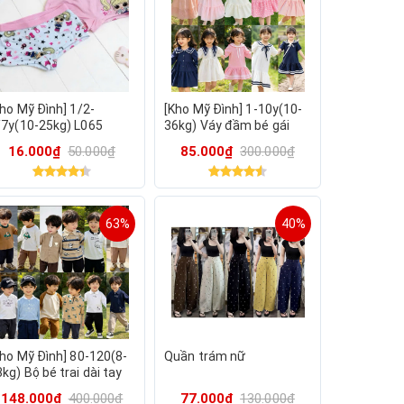
Kho Mỹ Đình] 1/2-
[Kho Mỹ Đình] 1-10y(10-
/7y(10-25kg) L065
36kg) Váy đầm bé gái
ần chip đùi bé gái
mặc hè nhiều mẫu xinh
16.000₫
50.000₫
85.000₫
300.000₫
otton 2 màu hàng xuất
Mina
ư
63%
40%
Kho Mỹ Đình] 80-120(8-
Quần trám nữ
kg) Bộ bé trai dài tay
ặc thu đông nhiều mẫu
148.000₫
400.000₫
77.000₫
130.000₫