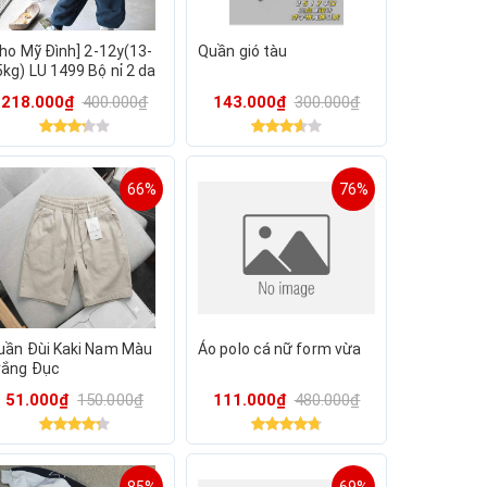
Kho Mỹ Đình] 2-12y(13-
Quần gió tàu
5kg) LU 1499 Bộ nỉ 2 da
é trai dày dặn ấm áp
218.000₫
400.000₫
143.000₫
300.000₫
ặc đông MLS
66%
76%
uần Đùi Kaki Nam Màu
Áo polo cá nữ form vừa
rắng Đục
51.000₫
150.000₫
111.000₫
480.000₫