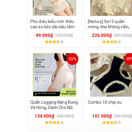
Phù điêu kiểu mới thêu
[Natury] Set 5 quần
cao eo kéo dài dâu tằm
mỏng nhẹ không viền,
tơ đáy đũng quần toàn
thoáng mát 8058
49.000₫
100.000₫
226.000₫
500.000₫
bộ mông tam giác nữ
8063
55%
49
Quần Legging Nâng Bụng
Combo 10 chip su
Và Hông, Dành Cho Nữ,
Cạp Thường 069 Đến
134.000₫
300.000₫
101.000₫
200.000₫
Cao