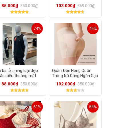
85.000₫
350.000₫
103.000₫
369.000₫
74%
45%
 ba lỗ Lining loại đẹp
Quần Độn Hông Quần
ặc siêu thoáng mát
Trong Nữ Dáng Ngắn Cạp
Vừa Chất Su Đúc Mặc
88.000₫
350.000₫
192.000₫
350.000₫
Đồ Ôm Body 2134
61%
58%