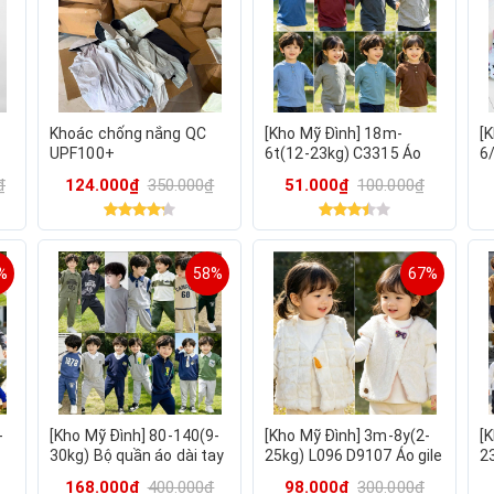
Khoác chống nắng QC
[Kho Mỹ Đình] 18m-
[
UPF100+
6t(12-23kg) C3315 Áo
6
thun cotton trơn phối
Qu
₫
124.000₫
350.000₫
51.000₫
100.000₫
khuy dài tay xuất dư cho
c
bé trai bé gái
d
%
58%
67%
-
[Kho Mỹ Đình] 80-140(9-
[Kho Mỹ Đình] 3m-8y(2-
[
30kg) Bộ quần áo dài tay
25kg) L096 D9107 Áo gile
23
thu đông cho bé trai
lông cho bé gái hàng
m
168.000₫
400.000₫
98.000₫
300.000₫