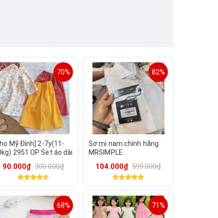
70%
82%
Kho Mỹ Đình] 2-7y(11-
Sơ mi nam chính hãng
0kg) 2951 OP Set áo dài
MRSIMPLE
é gái nhung hoa nhí
90.000₫
300.000₫
104.000₫
599.000₫
68%
71%