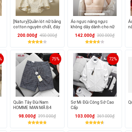
[Natury]Quần lót nữ bằng
Áo ngực nâng ngực
Á
cotton nguyên chất, đáy
không dây dành cho nữ
n
quần kháng khuẩn, bộ 3
có đệm dày 2cm tạo nên
c
200.000₫
450.000₫
142.000₫
300.000₫
chiếc UNG01
đường ngực hoàn hảo
M12
%
75%
72%
Quần Tây Đùi Nam
Sơ Mi Đũi Công Sở Cao
Q
HOMME MAN MÃ B4
Cấp
98.000₫
399.000₫
103.000₫
369.000₫