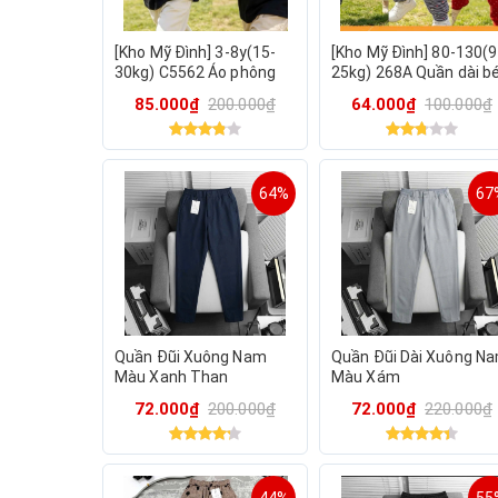
[Kho Mỹ Đình] 3-8y(15-
[Kho Mỹ Đình] 80-130(9
30kg) C5562 Áo phông
25kg) 268A Quần dài b
dài tay thu đông cho bé
gái chất nỉ da cá mềm
85.000₫
200.000₫
64.000₫
100.000₫
mịn Beboong
64%
67
Quần Đũi Xuông Nam
Quần Đũi Dài Xuông N
Màu Xanh Than
Màu Xám
72.000₫
200.000₫
72.000₫
220.000₫