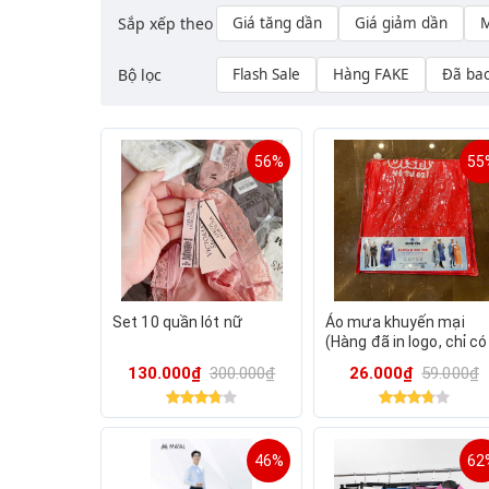
Sắp xếp theo
Giá tăng dần
Giá giảm dần
M
Bộ lọc
Flash Sale
Hàng FAKE
Đã ba
56%
55
Set 10 quần lót nữ
Áo mưa khuyến mại
(Hàng đã in logo, chỉ có
màu đỏ)
130.000₫
300.000₫
26.000₫
59.000₫
46%
62