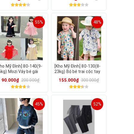
inium Bebu
55%
48%
Kho Mỹ Đình] 80-140(9-
[Kho Mỹ Đình] 80-130(8-
5kg) Mozi Váy bé gái
23kg) Bộ bé trai cộc tay
ùa hè dễ thương
chất đũi đi biển JNA
90.000₫
200.000₫
155.000₫
300.000₫
45%
52%