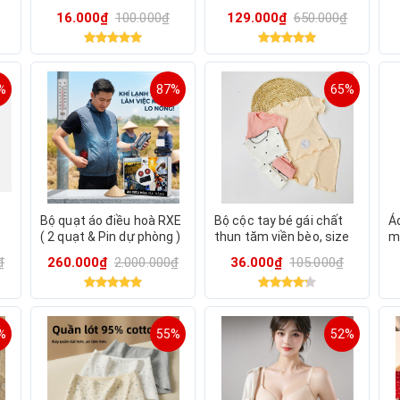
16.000₫
100.000₫
129.000₫
650.000₫
%
87%
65%
Bộ quạt áo điều hoà RXE
Bộ cộc tay bé gái chất
Áo
( 2 quạt & Pin dự phòng )
thun tăm viền bèo, size
m
- ko kèm áo
8-15kg
₫
260.000₫
2.000.000₫
36.000₫
105.000₫
%
55%
52%