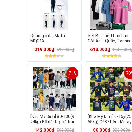
Quần gió dài Matal
Set Bộ Thể Thao Lắc
MQG1X
Cột Áo + Quần, Tennis
Cầu Lông Pickleball...
319.000₫
598.000₫
618.000₫
1.650.000
71%
70
[Kho Mỹ Đình] 80-130(9-
[Kho Mỹ Đình] 6-16y(25
24kg) Bộ dài tay bé trai
55kg) C6371 Áo dài tay
mặc đông ấm áp Bernie
cho bé trai mặc thu
142.000₫
500.000₫
88.000₫
300.000₫