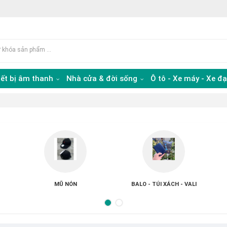
iết bị âm thanh
Nhà cửa & đời sống
Ô tô - Xe máy - Xe đ
BALO - TÚI XÁCH - VALI
TRANG SỨC