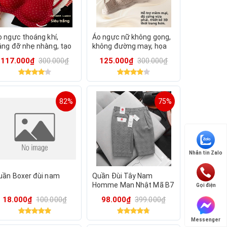
o ngực thoáng khí,
Áo ngực nữ không gọng,
âng đỡ nhẹ nhàng, tạo
không đường may, họa
ảm giác tự nhiên M50
tiết da báo, cúp ngực
117.000₫
300.000₫
125.000₫
300.000₫
nâng đỡ toàn diện M58
82%
75%
Nhắn tin Zalo
uần Boxer đùi nam
Quần Đùi Tây Nam
Homme Man Nhật Mã B7
Gọi điện
18.000₫
100.000₫
98.000₫
399.000₫
Messenger