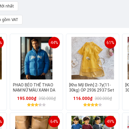
ới nhất
o gồm VAT
%
44%
61%
PHAO BÉO THỂ THAO
[Kho Mỹ Đình] 2-7y(11-
[
NAM NỮ MÀU XANH DA
30kg) OP 2936 2937 Set
3
TRỜI
áo dài bé gái tặng bờm
b
195.000₫
350.000₫
116.000₫
300.000₫
%
64%
49%