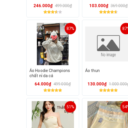
246.000₫
499.000₫
103.000₫
369.000₫
87%
87
Áo Hoodie Champions
Áo thun
chất nỉ da cá
64.000₫
499.000₫
130.000₫
1.000.000
51%
54