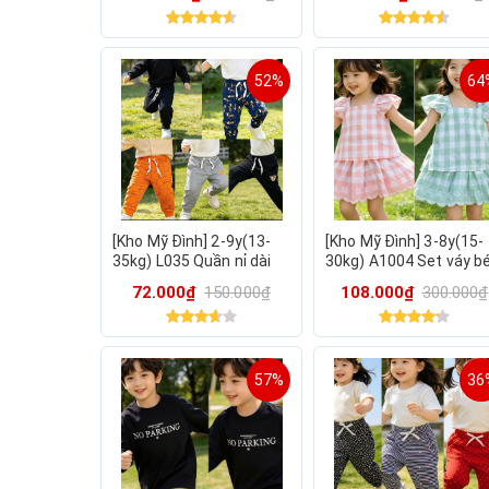
đông hàng xuất dư
52%
64
[Kho Mỹ Đình] 2-9y(13-
[Kho Mỹ Đình] 3-8y(15-
35kg) L035 Quần nỉ dài
30kg) A1004 Set váy b
cho bé trai mặc thu
gái caro 2 màu hàng
72.000₫
150.000₫
108.000₫
300.000₫
đông hàng xuất dư
xuất dư from xinh
57%
36