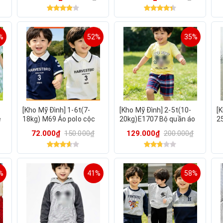
Loco Tohee
xuất dư mềm mịn giữ ấm
M
%
52%
35%
[Kho Mỹ Đình] 1-6t(7-
[Kho Mỹ Đình] 2-5t(10-
[
é
18kg) M69 Áo polo cộc
20kg)E1707 Bộ quần áo
2
tay cho bé trai vải da cá
bé trai cộc tay xuất dư
m
72.000₫
150.000₫
129.000₫
200.000₫
mềm mịn Mozi
%
41%
58%