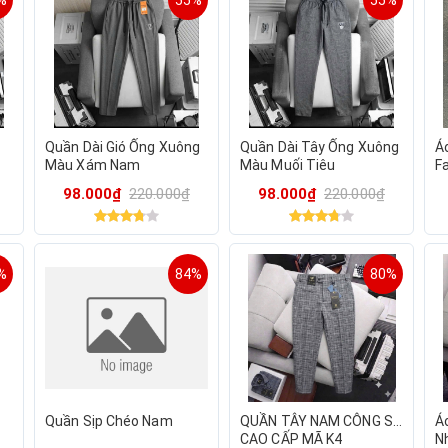
%
55%
55%
Quần Dài Gió Ống Xuông
Quần Dài Tây Ống Xuông
Á
Màu Xám Nam
Màu Muối Tiêu
F
98.000₫
220.000₫
98.000₫
220.000₫
%
84%
80%
Quần Sịp Chéo Nam
QUẦN TÂY NAM CÔNG SỞ
Á
CAO CẤP MÃ K4
N