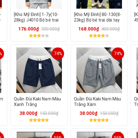
-
[Kho Mỹ Đình] 1-7y(10-
[Kho Mỹ Đình] 80-130(8-
[
é
28kg) J4010 Bộ bé trai
23kg) Bộ bé trai dài tay
4
dài tay chất da cá hàng
dày dặn ấm áp mặc
b
176.000₫
300.000₫
168.000₫
400.000₫
xuất dư cho bé mặc
đông JNA
m
đông
%
74%
74%
am
Quần Đùi Kaki Nam Màu
Quần Đùi Kaki Nam Màu
Q
Xanh Trắng
Trắng Xám
T
38.000₫
150.000₫
38.000₫
150.000₫