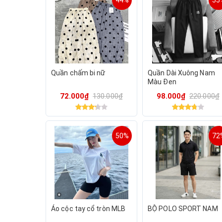
44%
55
Quần chấm bi nữ
Quần Dài Xuông Nam
Màu Đen
72.000₫
130.000₫
98.000₫
220.000₫
50%
72
Áo cộc tay cổ tròn MLB
BỘ POLO SPORT NAM