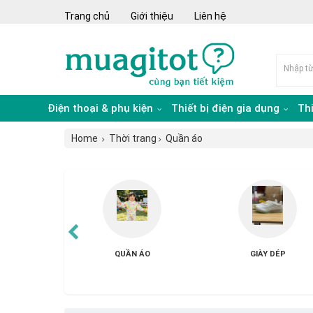
Trang chủ
Giới thiệu
Liên hệ
Điện thoại & phụ kiện
Thiết bị điện gia dụng
Th
Home
Thời trang
Quần áo
 ÁO
GIÀY DÉP
MŨ NÓN