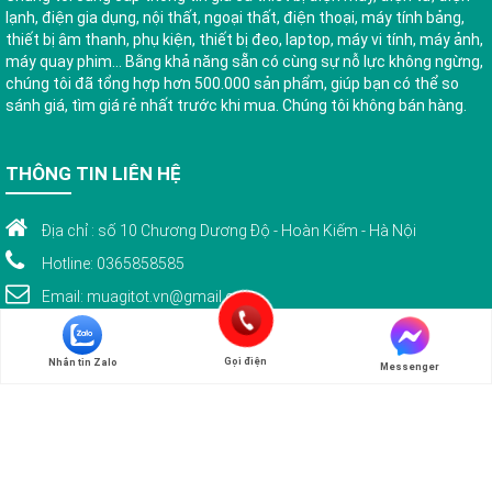
lạnh, điện gia dụng, nội thất, ngoại thất, điện thoại, máy tính bảng,
thiết bị âm thanh, phụ kiện, thiết bị đeo, laptop, máy vi tính, máy ảnh,
máy quay phim... Bằng khả năng sẵn có cùng sự nỗ lực không ngừng,
chúng tôi đã tổng hợp hơn 500.000 sản phẩm, giúp bạn có thể so
sánh giá, tìm giá rẻ nhất trước khi mua. Chúng tôi không bán hàng.
THÔNG TIN LIÊN HỆ
Địa chỉ : số 10 Chương Dương Độ - Hoàn Kiếm - Hà Nội
Hotline: 0365858585
Email: muagitot.vn@gmail.com
Gọi điện
Nhắn tin Zalo
Messenger
© Bản quyền 2015 thuộc về www.muagitot.vn . Bảo lưu toàn quyền