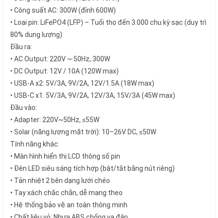
• Công suất AC: 300W (đỉnh 600W)
• Loại pin: LiFePO4 (LFP) – Tuổi thọ đến 3.000 chu kỳ sạc (duy trì
80% dung lượng)
Đầu ra:
• AC Output: 220V ~ 50Hz, 300W
• DC Output: 12V / 10A (120W max)
• USB-A x2: 5V/3A, 9V/2A, 12V/1.5A (18W max)
• USB-C x1: 5V/3A, 9V/2A, 12V/3A, 15V/3A (45W max)
Đầu vào:
• Adapter: 220V~50Hz, ≤55W
• Solar (năng lượng mặt trời): 10–26V DC, ≤50W
Tính năng khác:
• Màn hình hiển thị LCD thông số pin
• Đèn LED siêu sáng tích hợp (bật/tắt bằng nút riêng)
• Tản nhiệt 2 bên dạng lưới chéo
• Tay xách chắc chắn, dễ mang theo
• Hệ thống bảo vệ an toàn thông minh
• Chất liệu vỏ: Nhựa ABS chống va đập