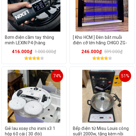
Bơm điện cầm tay thông
[ Kho HCM ] Đèn bắt muỗi
minh LEXIN P4 (hàng
điện cỡ lớn hãng CHIGO ZG-
Amazon) - Nhỏ Gọn Và Mạnh
W23
416.000₫
1.000.000₫
246.000₫
599.000₫
Mẽ, Tiện Lợi Mọi Nơi
74%
51%
Giẻ lau xoay cho inxni x3 1
Bếp điện từ Misu Louis công
hộp 60 cái ( 30 đôi)
suất 2000w, tặng kèm nồi