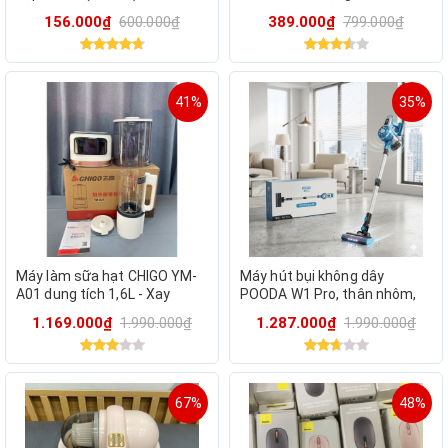
Inox đáy từ
156.000₫
600.000₫
389.000₫
799.000₫
41%
35%
Máy làm sữa hạt CHIGO YM-
Máy hút bụi không dây
A01 dung tích 1,6L - Xay
POODA W1 Pro, thân nhôm,
nhuyễn, nấu chín nhanh
lõi lọc rửa được
1.169.000₫
1.990.000₫
1.287.000₫
1.990.000₫
chóng, phù hợp cho mọi loại
67%
48%