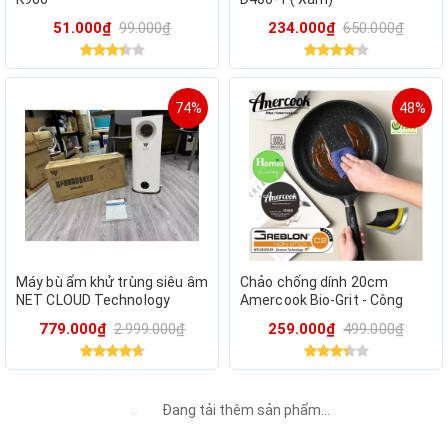
51.000₫
99.000₫
234.000₫
650.000₫
74%
48%
Máy bù ẩm khử trùng siêu âm
Chảo chống dính 20cm
NET CLOUD Technology
Amercook Bio-Grit - Công
GMS-913 – Không khí trong
nghệ chống dính mới nhất
779.000₫
2.999.000₫
259.000₫
499.000₫
lành, sức khỏe toàn diện
của Đức
Đang tải thêm sản phẩm...