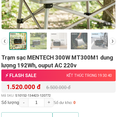
1
/8
❮
❯
Trạm sạc MENTECH 300W MT300M1 dung
lượng 192Wh, ouput AC 220v
⚡ FLASH SALE
KẾT THÚC TRONG 19:30:39
1.520.000 đ
6.500.000 đ
Mã SKU:
S10152-134423-120772
-
+
Số lượng
Số dư kho:
0