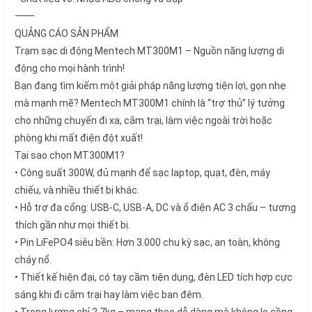
⸻
QUẢNG CÁO SẢN PHẨM
Trạm sạc di động Mentech MT300M1 – Nguồn năng lượng di
động cho mọi hành trình!
Bạn đang tìm kiếm một giải pháp năng lượng tiện lợi, gọn nhẹ
mà mạnh mẽ? Mentech MT300M1 chính là “trợ thủ” lý tưởng
cho những chuyến đi xa, cắm trại, làm việc ngoài trời hoặc
phòng khi mất điện đột xuất!
Tại sao chọn MT300M1?
• Công suất 300W, đủ mạnh để sạc laptop, quạt, đèn, máy
chiếu, và nhiều thiết bị khác.
• Hỗ trợ đa cổng: USB-C, USB-A, DC và ổ điện AC 3 chấu – tương
thích gần như mọi thiết bị.
• Pin LiFePO4 siêu bền: Hơn 3.000 chu kỳ sạc, an toàn, không
cháy nổ.
• Thiết kế hiện đại, có tay cầm tiện dụng, đèn LED tích hợp cực
sáng khi đi cắm trại hay làm việc ban đêm.