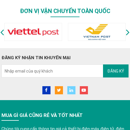
ĐƠN VỊ VẬN CHUYỂN TOÀN QUỐC
ĐĂNG KÝ NHẬN TIN KHUYẾN MẠI
ĐĂNG KÝ
MUA GÌ GIÁ CŨNG RẺ VÀ TỐT NHẤT
Chúng tôi cung cấp thông tin giá cả thiết bị điện máy, điện tử, điện