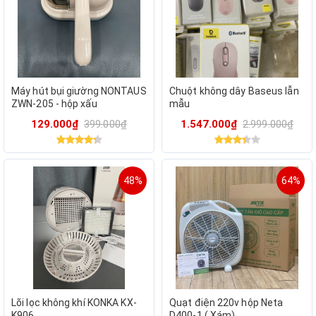
Máy hút bụi giường NONTAUS
Chuột không dây Baseus lẫn
ZWN-205 - hộp xấu
mẫu
129.000₫
399.000₫
1.547.000₫
2.999.000₫
48%
64%
Lõi lọc không khí KONKA KX-
Quạt điện 220v hộp Neta
K906
D400-1 ( Xám)