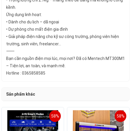
• Trọng lượng chỉ 2.7kg – mang theo dễ dàng mà không lo cồng
kềnh.
Ứng dụng linh hoạt:
• Dành cho du lịch – dã ngoại
• Dự phòng cho mất điện gia đình
• Giải pháp điện năng cho kỹ sư công trường, phóng viên hiện
trường, sinh viên, freelancer…
⸻
Bạn cần nguồn điện mọi lúc, mọi nơi? Đã có Mentech MT300M1
– Tiện lợi, an toàn, và mạnh mẽ.
Hotline : 0365858585
Sản phẩm khác
58%
58%