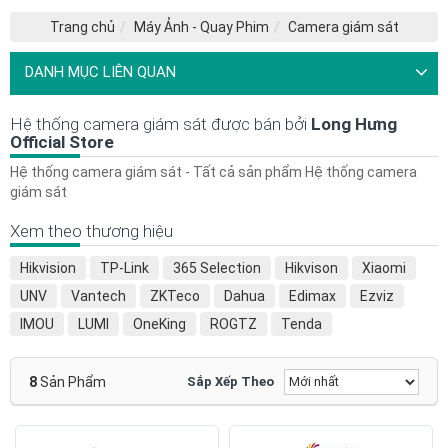
Trang chủ
Máy Ảnh - Quay Phim
Camera giám sát
DANH MỤC LIÊN QUAN
Hệ thống camera giám sát được bán bởi
Long Hưng
Official Store
Hệ thống camera giám sát - Tất cả sản phẩm Hệ thống camera
giám sát
Xem theo thương hiệu
Hikvision
TP-Link
365 Selection
Hikvison
Xiaomi
UNV
Vantech
ZKTeco
Dahua
Edimax
Ezviz
IMOU
LUMI
OneKing
ROGTZ
Tenda
8
Sản Phẩm
Sắp Xếp Theo