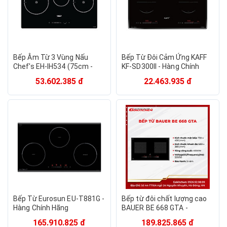
Bếp Âm Từ 3 Vùng Nấu
Bếp Từ Đôi Cảm Ứng KAFF
Chef's EH-IH534 (75cm -
KF-SD300II - Hàng Chính
5500W) - Hàng Chính Hãng
Hãng
53.602.385 đ
22.463.935 đ
Bếp Từ Eurosun EU-T881G -
Bếp từ đôi chất lượng cao
Hàng Chính Hãng
BAUER BE 668 GTA -
Gokitchen - Hàng chính
165.910.825 đ
189.825.865 đ
hãng