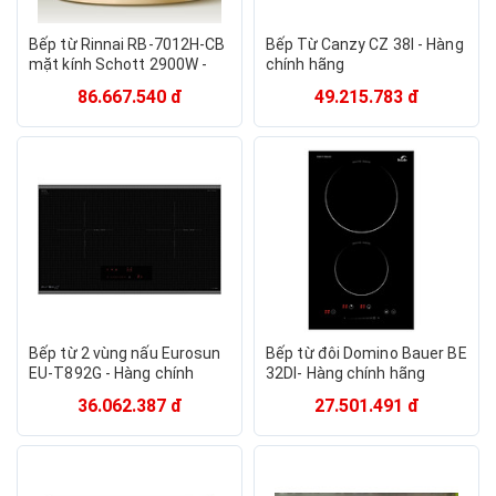
Bếp từ Rinnai RB-7012H-CB
Bếp Từ Canzy CZ 38I - Hàng
mặt kính Schott 2900W -
chính hãng
Hàng chính hãng.
86.667.540 đ
49.215.783 đ
Bếp từ 2 vùng nấu Eurosun
Bếp từ đôi Domino Bauer BE
EU-T892G - Hàng chính
32DI- Hàng chính hãng
hãng
36.062.387 đ
27.501.491 đ