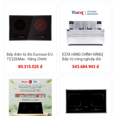
Bếp điện từ đôi Eurosun EU-
[CỬA HÀNG CHÍNH HÃNG]
TE226Max - Hàng Chính
Bếp từ công nghiệp đôi
Hãng
30KWx2 xào trực tiếp Viner
80.315.025 đ
543.684.943 đ