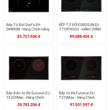
Bếp Từ Đôi Chef's EH-
BẾP TỪ ĐÔI EUROSUN EU-
DIH890N - Hàng Chính Hãng
T710PRO(G) - HÀNG CHÍNH
HÃNG
83.727.504 đ
89.688.404 đ
Bếp điện từ đôi Eurosun EU-
Bếp từ đôi Eurosun EU-
TE259Max - Hàng Chính
T210Max - Hàng Chính
Hãng
Hãng
39.782.204 đ
97.501.597 đ