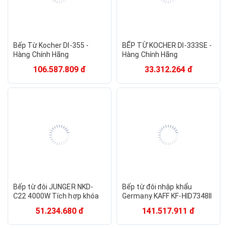
Bếp Từ Kocher DI-355 -
BẾP TỪ KOCHER DI-333SE -
Hàng Chính Hãng
Hàng Chính Hãng
106.587.809 đ
33.312.264 đ
Bếp từ đôi JUNGER NKD-
Bếp từ đôi nhập khẩu
C22 4000W Tích hợp khóa
Germany KAFF KF-HID7348II
phím an toàn Hàng Chính
new 2023 - Hàng Chính
51.234.680 đ
141.517.911 đ
Hãng Bảo Hành 36 Tháng
Hãng