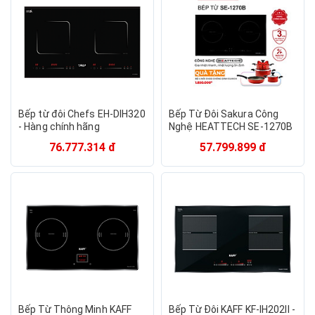
Bếp từ đôi Chefs EH-DIH320
Bếp Từ Đôi Sakura Công
- Hàng chính hãng
Nghệ HEATTECH SE-1270B
Hàng Chính Hãng
76.777.314 đ
57.799.899 đ
Bếp Từ Thông Minh KAFF
Bếp Từ Đôi KAFF KF-IH202II -