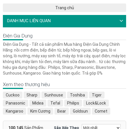
Trang chủ
DANH MỤC LIÊN QUAN
Điện Gia Dụng
Điện Gia Dụng - Tất cả sản phẩm Mua hàng Điện Gia Dụng Chính
Hãng: nồi cơm điện, bếp điện từ, bếp hồng ngoại, bếp gas, lò vi
sóng, lò nướng, máy xay sinh tố, máy ép trái cây, quạt điện, máy lọc
không khí, máy làm tỏi đen, máy làm sữa đậu nành... từ các thương
hiệu gia dụng hàng đầu : Philips, Sharp, Panasonic, Bluestone,
Sunhouse, Kangaroo. Giao hàng toàn quốc. Trả góp 0%
Xem theo thương hiệu
Cuckoo
Sharp
Sunhouse
Toshiba
Tiger
Panasonic
Midea
Tefal
Philips
Lock&Lock
Kangaroo
Kim Cương
Bear
Goldsun
Comet
Happy Cook
Bluestone
Nagakawa
Supor
SATO
Hiệp Hưng
Zojirushi
Xiaomi
Happy Time
EastStar
100.145
Sản Phẩm
Sắp Xếp Theo