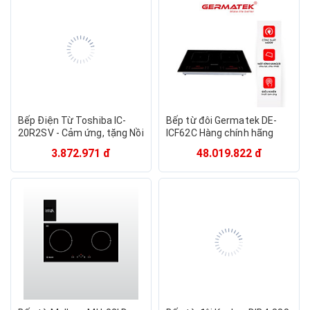
Bếp Điện Từ Toshiba IC-
Bếp từ đôi Germatek DE-
20R2SV - Cảm ứng, tặng Nồi
ICF62C Hàng chính hãng
Lẩu Inox cao cấp 1 lớp, 9
3.872.971 đ
48.019.822 đ
mức công suất, model 2023
- Hàng chính hãng