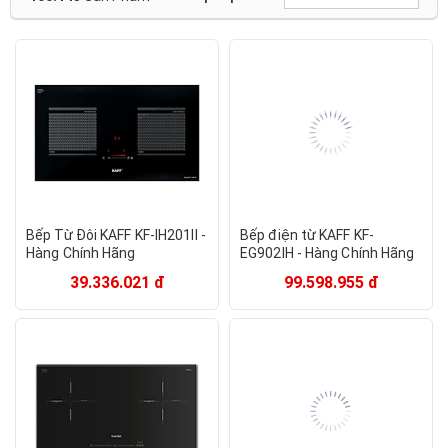
Electrolux
FUJIKA
Matika
JIASHI
Elmich
Cookin
Hitachi
Mishio
KALITE
GALUZ
PHILLIPS
Perfect
Tiross
JIP LAI
Magic Korea
Aidi
MUTOSI
orkin
Smartcook
Daewoo
DREAMER
Kitchen Flower
Apechome
Bennix
Delites
Bếp Từ Đôi KAFF KF-IH201II -
Bếp điện từ KAFF KF-
Hàng Chính Hãng
EG902IH - Hàng Chính Hãng
39.336.021 đ
99.598.955 đ