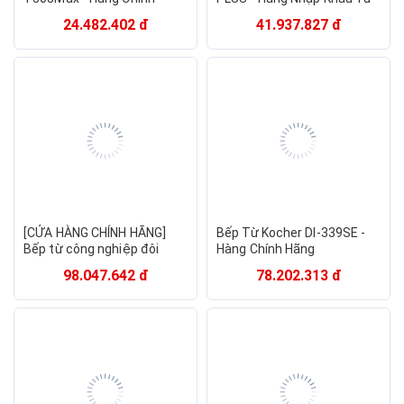
Hãng
Đức Chính Hãng Cao Cấp,
24.482.402 đ
41.937.827 đ
Công Nghệ E.G.O Hiện Đại
và Tiết Kiệm Năng Lượng
[CỬA HÀNG CHÍNH HÃNG]
Bếp Từ Kocher DI-339SE -
Bếp từ công nghiệp đôi
Hàng Chính Hãng
30KWx2 xào trực tiếp
98.047.642 đ
78.202.313 đ
Fushimavina