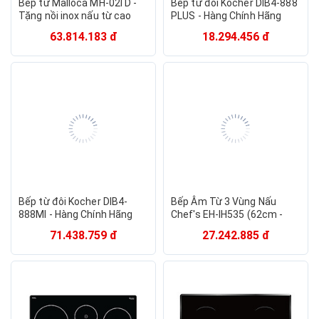
Bếp từ Malloca MH-02I D -
Bếp từ đôi Kocher DIB4-888
Tặng nồi inox nấu từ cao
PLUS - Hàng Chính Hãng
cấp + Dung dịch vệ sinh
63.814.183 đ
18.294.456 đ
kính bếp - Hàng chính hãng
Bếp từ đôi Kocher DIB4-
Bếp Âm Từ 3 Vùng Nấu
888MI - Hàng Chính Hãng
Chef's EH-IH535 (62cm -
5300W) - Hàng Chính Hãng
71.438.759 đ
27.242.885 đ