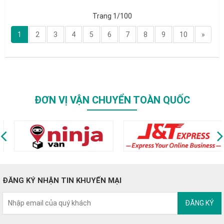
Trang 1/100
1
2
3
4
5
6
7
8
9
10
»
ĐƠN VỊ VẬN CHUYỂN TOÀN QUỐC
ĐĂNG KÝ NHẬN TIN KHUYẾN MẠI
ĐĂNG KÝ