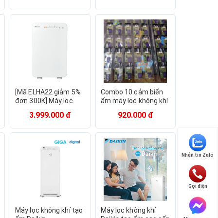
[Mã ELHA22 giảm 5%
Combo 10 cảm biến
đơn 300K] Máy lọc
ẩm máy lọc không khí
không khí Daikin
bù ẩm sharp daikin
3.999.000 đ
920.000 đ
MC30VVM-A
Nhắn tin Zalo
Gọi điện
Máy lọc không khí tạo
Máy lọc không khí