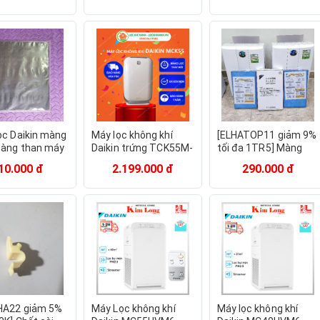
ọc Daikin màng
Máy lọc không khí
[ELHATOP11 giảm 9%
àng than máy
Daikin trứng TCK55M-
tối đa 1TR5] Màng
ng khí Daikin
W (Hàng Nhật bãi) -
hepa Máy lọc không
10.000 đ
2.199.000 đ
290.000 đ
 MCA65 MCK65
Màng lọc mới 100%
khí DAIKIN Mck 70 (
 ACM75 ACK75
Daikin đồng hồ)
 MCK75 MC75
HA22 giảm 5%
Máy Lọc không khí
Máy lọc không khí