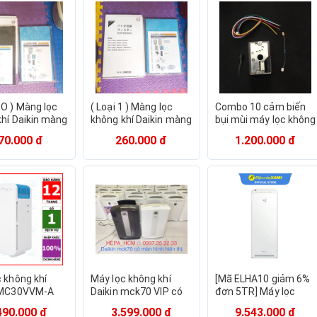
O ) Màng lọc
( Loại 1 ) Màng lọc
Combo 10 cảm biến
khí Daikin màng
không khí Daikin màng
bụi mùi máy lọc không
àng than
hepa màng than
khí sharp daikin
70.000 đ
260.000 đ
1.200.000 đ
màn hình
daikin trứng model
mã 70
mã 40 55
 không khí
Máy lọc không khí
[Mã ELHA10 giảm 6%
 MC30VVM-A
Daikin mck70 VIP có
đơn 5TR] Máy lọc
chính hãng,
màn hình hiển thị
không khí Daikin
490.000 đ
3.599.000 đ
9.543.000 đ
²)
MCK55TVM6