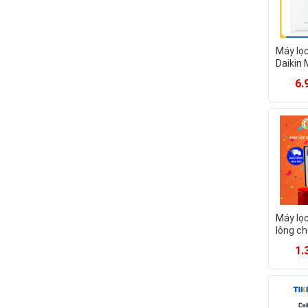
Máy lọc
Daikin
Hàng c
6.
Máy lọc
lông ch
MC70
1.