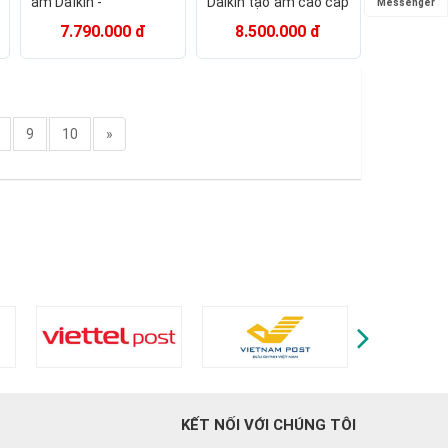
ẩm Daikin -
Daikin tạo ẩm cao cấp
Messenger
MCK55TVM6 - Chính
MCK55TVM6 - Hàng
7.790.000 đ
8.500.000 đ
hãng - BH 12 tháng
chính hãng
9
10
»
KẾT NỐI VỚI CHÚNG TÔI