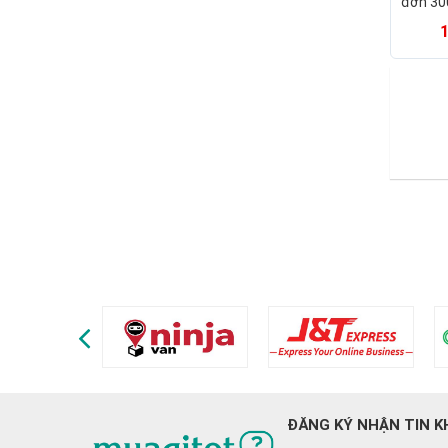
đơn 30
máy lọc
Daikin
ĐĂNG KÝ NHẬN TIN K