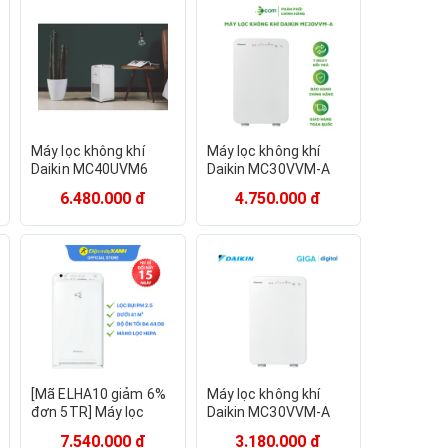
Máy lọc không khí
Máy lọc không khí
Daikin MC40UVM6
Daikin MC30VVM-A
(Bảo hành điện tử
(20 – 25m2) - Hàng
6.480.000 đ
4.750.000 đ
chính hãng)
Chính Hãng
[Mã ELHA10 giảm 6%
Máy lọc không khí
đơn 5TR] Máy lọc
Daikin MC30VVM-A
không khí Daikin
Nhật Bản - BH 12
7.540.000 đ
3.180.000 đ
MC55UVM6
tháng