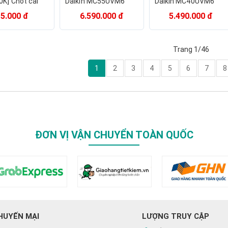
0K] Chốt cài
Daikin MC55UVM6
Daikin MC40UVM6
 không khí
41m2, Công nghê
diện tích 30m2 Bảo
15.000 đ
6.590.000 đ
5.490.000 đ
Streamer Hàng Chính
hành chính hãng
Hãng
Trang 1/46
1
2
3
4
5
6
7
8
ĐƠN VỊ VẬN CHUYỂN TOÀN QUỐC
HUYẾN MẠI
LƯỢNG TRUY CẬP