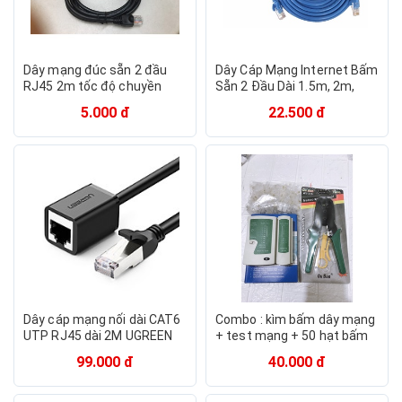
Dây mạng đúc sẵn 2 đầu
Dây Cáp Mạng Internet Bấm
RJ45 2m tốc độ chuyền
Sẵn 2 Đầu Dài 1.5m, 2m,
10/100/1000Mbps
3m, 5m, 10m, 15m
5.000 đ
22.500 đ
(ethernet)
Dây cáp mạng nối dài CAT6
Combo : kìm bấm dây mạng
UTP RJ45 dài 2M UGREEN
+ test mạng + 50 hạt bấm
NW112 11281 - Hàng chính
dây mạng COB
99.000 đ
40.000 đ
hãng