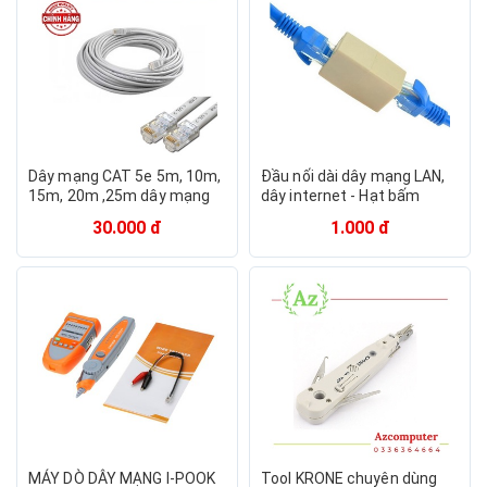
Dây mạng CAT 5e 5m, 10m,
Đầu nối dài dây mạng LAN,
15m, 20m ,25m dây mạng
dây internet - Hạt bấm
đã bấm 2 đầu
mạng - Công cụ tiện ích
30.000 đ
1.000 đ
MÁY DÒ DÂY MẠNG I-POOK
Tool KRONE chuyên dùng