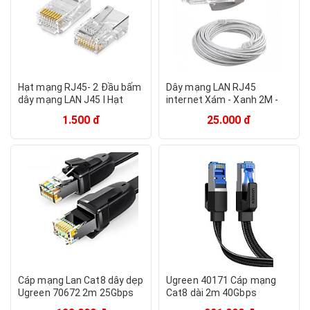
Hạt mạng RJ45- 2 Đầu bấm
Dây mạng LAN RJ45
dây mạng LAN J45 I Hạt
internet Xám - Xanh 2M -
mạng giá rẻ I Đầu bấm dây
3M - 5M - 10M - 20M - 30M
1.500 đ
25.000 đ
mạng
bấm đúc sẵn 2 đầu
Cáp mạng Lan Cat8 dây dẹp
Ugreen 40171 Cáp mạng
Ugreen 70672 2m 25Gbps
Cat8 dài 2m 40Gbps
Màu Đen CLASSⅠU-FTP
2000mhz dây dẹt Nylon