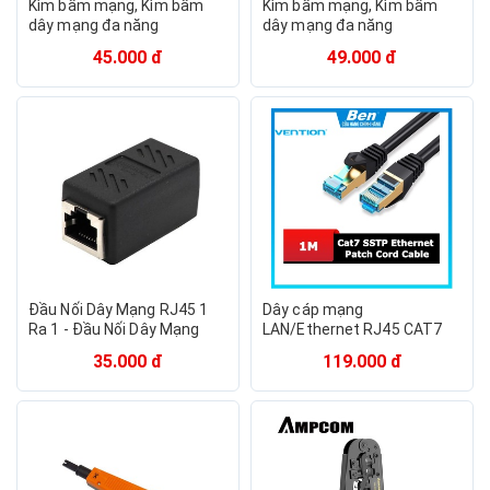
Kìm bấm mạng, Kìm bấm
Kìm bấm mạng, Kìm bấm
dây mạng đa năng
dây mạng đa năng
45.000 đ
49.000 đ
Đầu Nối Dây Mạng RJ45 1
Dây cáp mạng
Ra 1 - Đầu Nối Dây Mạng
LAN/Ethernet RJ45 CAT7
RJ45
10Gbps VENTION, dài
35.000 đ
119.000 đ
1m/2m/3m/5m/10m/15m
mã VPC7SSTP - Ben
Computer