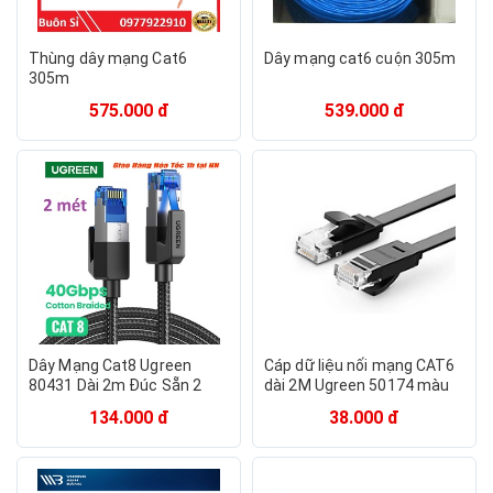
Thùng dây mạng Cat6
Dây mạng cat6 cuộn 305m
305m
575.000 đ
539.000 đ
Dây Mạng Cat8 Ugreen
Cáp dữ liệu nối mạng CAT6
80431 Dài 2m Đúc Sẵn 2
dài 2M Ugreen 50174 màu
Đầu S/FTP 40Gbps Bọc Dù
Đen Cáp mạng LAN dây dẹt
134.000 đ
38.000 đ
Cao Cấp - Hàng chính hãng
NW102 - HÀNG CHÍNH HÃNG