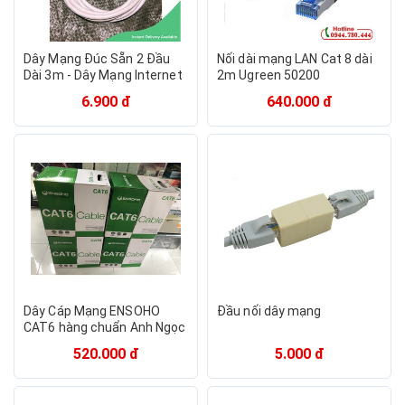
Dây Mạng Đúc Sẵn 2 Đầu
Nối dài mạng LAN Cat 8 dài
Dài 3m - Dây Mạng Internet
2m Ugreen 50200
TLTV
dailyphukien
6.900 đ
640.000 đ
Dây Cáp Mạng ENSOHO
Đầu nối dây mạng
CAT6 hàng chuẩn Anh Ngọc
phân phối | Dây mạng LB-
520.000 đ
5.000 đ
LINK | Dây mạng GIPCO -
Cuộn 305 Mét