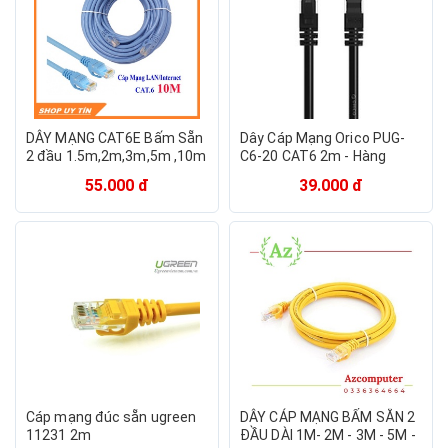
DÂY MẠNG CAT6E Bấm Sẵn
Dây Cáp Mạng Orico PUG-
2 đầu 1.5m,2m,3m,5m ,10m
C6-20 CAT6 2m - Hàng
15m 20m - Dây Cáp mạng
Chính Hãng
55.000 đ
39.000 đ
lan chính hãng
Cáp mạng đúc sẵn ugreen
DÂY CÁP MẠNG BẤM SẴN 2
11231 2m
ĐẦU DÀI 1M- 2M - 3M - 5M -