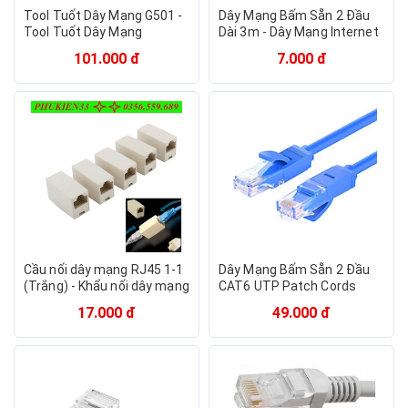
Tool Tuốt Dây Mạng G501 -
Dây Mạng Bấm Sẵn 2 Đầu
Tool Tuốt Dây Mạng
Dài 3m - Dây Mạng Internet
- Dây Cap Mạng Lan TLMV
101.000 đ
7.000 đ
Cầu nối dây mạng RJ45 1-1
Dây Mạng Bấm Sẵn 2 Đầu
(Trắng) - Khẩu nối dây mạng
CAT6 UTP Patch Cords
- Đầu nối dây mạng
NW102 11202 (2m) - Xanh -
17.000 đ
49.000 đ
Hàng Chính Hãng