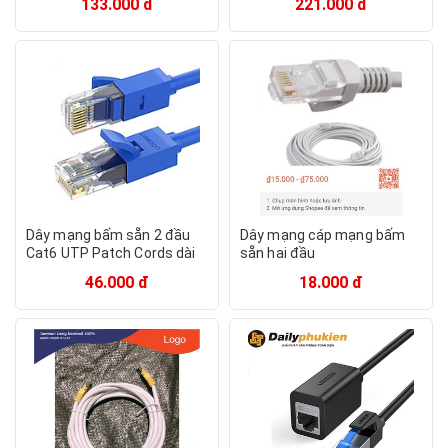
133.000 đ
221.000 đ
NW134 - HÀNG CHÍNH HÃNG
Braided Màu Đen Hàng
chính hãng
Dây mạng bấm sẵn 2 đầu
Dây mạng cáp mạng bấm
Cat6 UTP Patch Cords dài
sẵn hai đầu
2M UGREEN NW102 11202 -
46.000 đ
18.000 đ
Hàng Chính Hãng