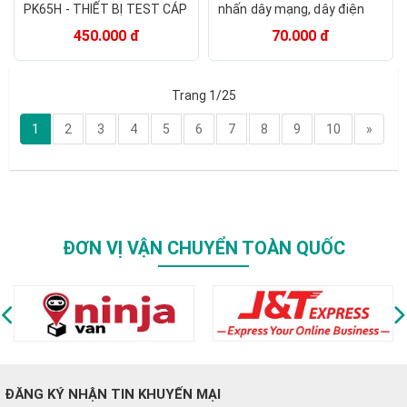
PK65H - THIẾT BỊ TEST CÁP
nhấn dây mạng, dây điện
VÀ DÒ DÂY MẠNG
thoại - Tool nhấn mạng
450.000 đ
70.000 đ
KRONE (trắng)
Trang 1/25
1
2
3
4
5
6
7
8
9
10
»
ĐƠN VỊ VẬN CHUYỂN TOÀN QUỐC
ĐĂNG KÝ NHẬN TIN KHUYẾN MẠI