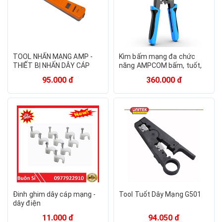
TOOL NHẤN MẠNG AMP -
Kìm bấm mạng đa chức
THIẾT BỊ NHẤN DÂY CÁP
năng AMPCOM bấm, tuốt,
MẠNG
cắt dây mạng, dây thoại
95.000 đ
360.000 đ
Đinh ghim dây cáp mạng -
Tool Tuốt Dây Mạng G501
dây điện
11.000 đ
94.050 đ