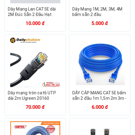
Dây Mạng Lan CAT5E dài
Dây Mạng 1M, 2M, 3M, 4M
2M Đúc Sẵn 2 Đầu Hạt
bấm sẵn 2 đầu
Mạng
10.000 đ
5.000 đ
Dây mạng tròn cat6 UTP
DÂY CÁP MẠNG CAT5E bấm
dài 2m Ugreen 20160
sẵn 2 đầu 1m 1,5m 2m 3m -
dailyphukien
Dây Cáp mạng lan chính
70.000 đ
6.000 đ
hãng