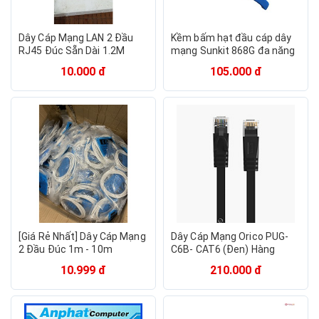
Dây Cáp Mạng LAN 2 Đầu
Kềm bấm hạt đầu cáp dây
RJ45 Đúc Sẵn Dài 1.2M
mạng Sunkit 868G đa năng
10.000 đ
105.000 đ
[Giá Rẻ Nhất] Dây Cáp Mạng
Dây Cáp Mạng Orico PUG-
2 Đầu Đúc 1m - 10m
C6B- CAT6 (Đen) Hàng
Chính Hãng
10.999 đ
210.000 đ