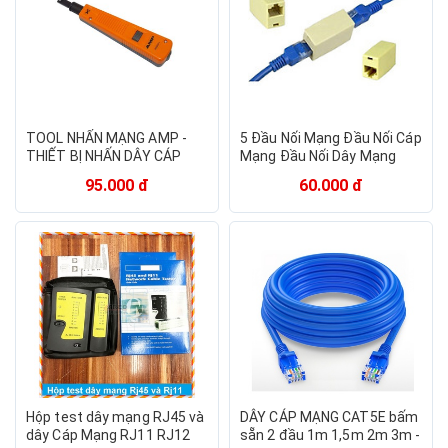
TOOL NHẤN MẠNG AMP -
5 Đầu Nối Mạng Đầu Nối Cáp
THIẾT BỊ NHẤN DÂY CÁP
Mạng Đầu Nối Dây Mạng
MẠNG
Đầu Nối Dài Cáp Mạng
95.000 đ
60.000 đ
Chuẩn Hàng Nhập Khẩu
Hộp test dây mạng RJ45 và
DÂY CÁP MẠNG CAT5E bấm
dây Cáp Mạng RJ11 RJ12
sẵn 2 đầu 1m 1,5m 2m 3m -