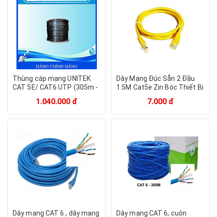
Thùng cáp mạng UNITEK
Dây Mạng Đúc Sẵn 2 Đầu
CAT 5E/ CAT6 UTP (305m -
1.5M Cat5e Zin Bóc Thiết Bị
Dây Cáp Đen) - Hàng Chính
Mạng - Cáp Lan Màu Vàng
1.040.000 đ
7.000 đ
Hãng
Dây mạng CAT 6 , dây mạng
Dây mạng CAT 6, cuộn