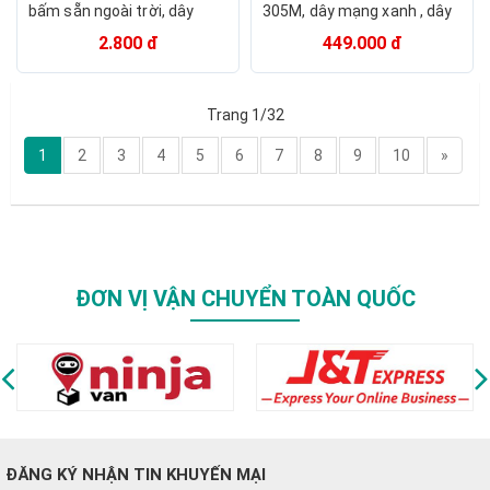
bấm sẵn ngoài trời, dây
305M, dây mạng xanh , dây
mạng lan
mạng lan DHLINK
2.800 đ
449.000 đ
Trang 1/32
1
2
3
4
5
6
7
8
9
10
»
ĐƠN VỊ VẬN CHUYỂN TOÀN QUỐC
ĐĂNG KÝ NHẬN TIN KHUYẾN MẠI