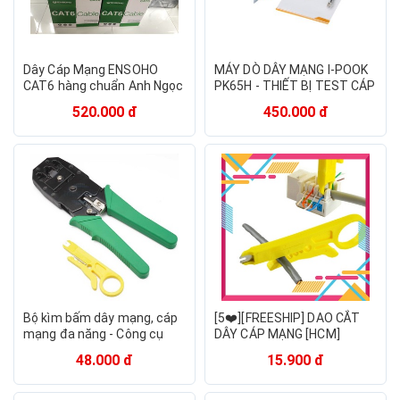
Dây Cáp Mạng ENSOHO
MÁY DÒ DÂY MẠNG I-POOK
CAT6 hàng chuẩn Anh Ngọc
PK65H - THIẾT BỊ TEST CÁP
phân phối | Dây mạng LB-
VÀ DÒ DÂY MẠNG
520.000 đ
450.000 đ
LINK | Dây mạng GIPCO -
Cuộn 305 Mét
Bộ kìm bấm dây mạng, cáp
[5❤️][FREESHIP] DAO CẮT
mạng đa năng - Công cụ
DÂY CÁP MẠNG [HCM]
tiện ích
48.000 đ
15.900 đ