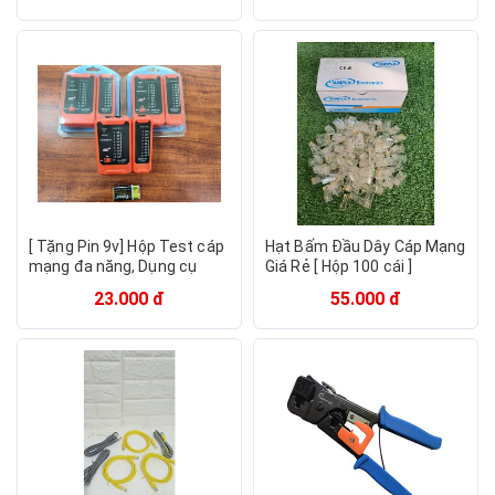
[ Tặng Pin 9v] Hộp Test cáp
Hạt Bấm Đầu Dây Cáp Mạng
mạng đa năng, Dụng cụ
Giá Rẻ [ Hộp 100 cái ]
kiểm tra cáp mạng, Test
23.000 đ
55.000 đ
cáp mạng RJ45, Test cáp
điện thoại RJ11