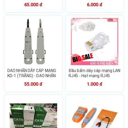
CAT5 UTP LAN Cáp Điện
Dây Cáp mạng lan chính
65.000 đ
6.000 đ
Thoại Thử Đường Dây
hãng
DAO NHẤN DÂY CÁP MẠNG
Đầu bấm dây cáp mạng LAN
KD-1 (TRẮNG) - DAO NHẤN
RJ45 - Hạt mạng RJ45
MẠNG
Chống nhiễu
55.000 đ
1.000 đ