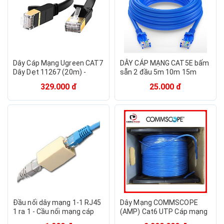
Dây Cáp Mạng Ugreen CAT7
DÂY CÁP MẠNG CAT5E bấm
Dây Dẹt 11267 (20m) -
sẵn 2 đầu 5m 10m 15m
Hàng Chính Hãng
20m 25m 30m 35m 40m
329.000 đ
25.000 đ
45m 50m - Dây Cáp mạng
lan chính hãng
Đầu nối dây mạng 1-1 RJ45
Dây Mạng COMMSCOPE
1 ra 1 - Cầu nối mạng cáp
(AMP) Cat6 UTP Cáp mạng
quang
chuyên công trình, dự án -