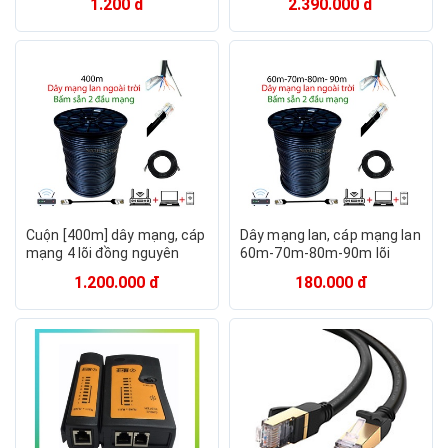
1.200 đ
2.390.000 đ
Chính hãng
Cuộn [400m] dây mạng, cáp
Dây mạng lan, cáp mạng lan
mạng 4 lõi đồng nguyên
60m-70m-80m-90m lõi
chất có gia cường, bọc bạc
đồng có gia cường, bọc bạc
1.200.000 đ
180.000 đ
và dầu chống ẩm, cuộn cáp
và dâu chống ẩm, cáp mạng
mạng loại tốt
siêu bền