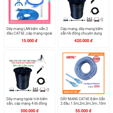
Dây mạng LAN bấm sẵn 2
Cáp mạng, dây mạng bấm
đầu CAT6E ,cáp mạng ngoài
sẵn lõi đồng chuyên dụng
trời chống đứt gẫy MT03
kéo ngoài trời [ bấm 2 đầu ]
15.000 đ
420.000 đ
Dây mạng ngoài trời bấm
DÂY MẠNG CAT6E Bấm Sẵn
sẵn, cáp mạng 4 lõi đồng
2 đầu 1.5m,2m,3m,5m ,10m
chuyên dụng kéo ngoài trời
15m 20m - Dây Cáp mạng
300.000 đ
55.000 đ
lan chính hãng