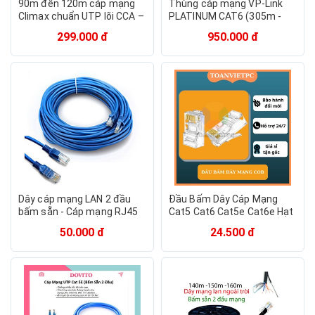
90m đến 120m cáp mạng
Thùng cáp mạng VP-Link
Climax chuẩn UTP lõi CCA –
PLATINUM CAT6 (305m -
cáp lan, dây lan
Dây Cáp Xanh) - Hàng Chính
299.000 đ
950.000 đ
Hãng
Dây cáp mạng LAN 2 đầu
Đầu Bấm Dây Cáp Mạng
bấm sẵn - Cáp mạng RJ45
Cat5 Cat6 Cat5e Cat6e Hạt
dài từ 1 mét rưỡi đến 50m -
Mạng Cob Túi 100pcs Chân
50.000 đ
24.500 đ
Hàng chính hãng
Đồng