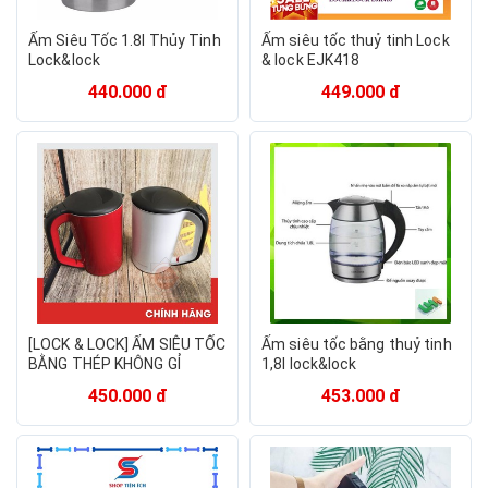
Ấm Siêu Tốc 1.8l Thủy Tinh
Ấm siêu tốc thuỷ tinh Lock
Lock&lock
& lock EJK418
440.000 đ
449.000 đ
[LOCK & LOCK] ẤM SIÊU TỐC
Ấm siêu tốc bằng thuỷ tinh
BẰNG THÉP KHÔNG GỈ
1,8l lock&lock
LOCK&LOCK 1L7 EJK738
450.000 đ
453.000 đ