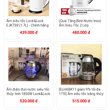
Ấm siêu tốc Lock&Lock
(Quà Tặng Bình Nước Inox)
EJK738 (1.7L) - Chính hãng
Ấm Siêu Tốc 2 Lớp
LOCK&LOCK 1.7L
439.000 đ
480.000 đ
Ấm điện đun nước siêu tốc
[ELHABK11 giảm 9% tối đa
thủy tinh 1850W Lock&Lock
1TR] Ấm siêu tốc bằng thủy
EJK418SLV 1.8L..
tinh hiệu Lock and lock -
520.000 đ
515.000 đ
Model : EJK418SLV.