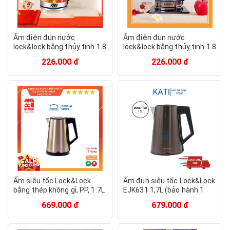
Ấm điện đun nước
Ấm điện đun nước
lock&lock bằng thủy tinh 1.8
lock&lock bằng thủy tinh 1.8
l 1850w, Ấm nước, Bình đun
l 1850w, Ấm nước, Bình đun
226.000 đ
226.000 đ
siêu tốc giá rẻ, Bình Đun
siêu tốc giá rẻ, Bình Đun
Siêu Tốc Rapido RK181
Siêu Tốc Rapido RK181
Ấm siêu tốc Lock&Lock
Ấm đun siêu tốc Lock&Lock
bằng thép không gỉ, PP, 1.7L
EJK631 1,7L (bảo hành 1
- EJK631
năm)
669.000 đ
679.000 đ