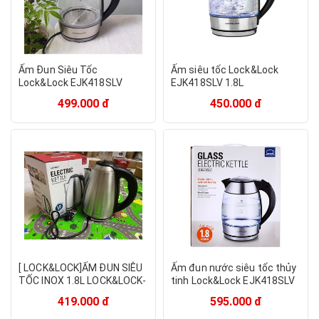
Ấm Đun Siêu Tốc
Ấm siêu tốc Lock&Lock
Lock&Lock EJK418SLV
EJK418SLV 1.8L
499.000 đ
450.000 đ
[ LOCK&LOCK]ẤM ĐUN SIÊU
Ấm đun nước siêu tốc thủy
TỐC INOX 1.8L LOCK&LOCK-
tinh Lock&Lock EJK418SLV
EJK148SLV
1.8L
419.000 đ
595.000 đ