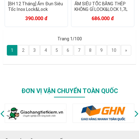
[BH 12 Tháng] Ấm Đun Siêu
ẤM SIÊU TỐC BẰNG THÉP
Tốc Inox Lock&Lock
KHÔNG GỈ LOCK&LOCK 1,7L
EJK148SLV (1.8L) 1500W
EJK738 MÀU TRẮNG
390.000 đ
686.000 đ
Trang 1/100
1
2
3
4
5
6
7
8
9
10
»
ĐƠN VỊ VẬN CHUYỂN TOÀN QUỐC