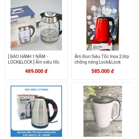
[ BẢO HÀNH 1 NĂM -
Ấm Đun Siêu Tốc Inox 2 lớp
LOCK&LOCK ] Ấm siêu tốc
chống nóng Lock&Lock
thủy tinh Lock&Lock
EJK731 (1.7L)
489.000 đ
585.000 đ
EJK418SLV 1.8L 1850W
(Màu bạc)