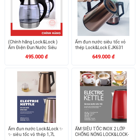
(Chính hãng Lock&Lock )
Ấm đun nước siêu tốc vỏ
Ấm Điện Đun Nước Siêu
thép Lock&Lock EJK631
Tốc Thủy Tinh 1850W
(1.7L) 1830W- Hàng Chính
495.000 đ
649.000 đ
EJK418SLV 1.8L
Hãng
Ấm đun nước Lock&Lock ✨
ẤM SIÊU TỐC INOX 2 LỚP
✨ siêu tốc vỏ thép 1,7L
CHỐNG NÓNG LOCK&LOCK-