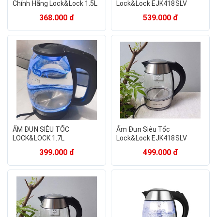
Chính Hãng Lock&Lock 1.5L
Lock&Lock EJK418SLV
- EJK228 Siêu Bền
368.000 đ
539.000 đ
ẤM ĐUN SIÊU TỐC
Ấm Đun Siêu Tốc
LOCK&LOCK 1.7L
Lock&Lock EJK418SLV
399.000 đ
499.000 đ