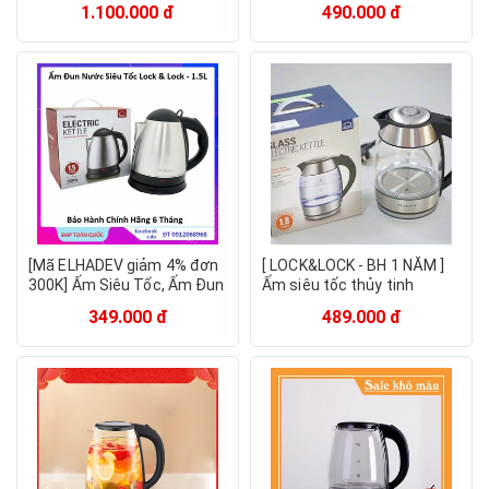
EJK631BLK chính hãng
EJK731
1.100.000 đ
490.000 đ
[Mã ELHADEV giảm 4% đơn
[ LOCK&LOCK - BH 1 NĂM ]
300K] Ấm Siêu Tốc, Ấm Đun
Ấm siêu tốc thủy tinh
Nước Chính Hãng
Lock&Lock EJK418SLV 1.8L
349.000 đ
489.000 đ
Lock&Lock 1.5L - EJK228
1850W (Màu bạc)
Siêu Bền