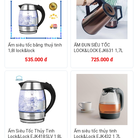
Ấm siêu tốc bằng thuỷ tinh
ẤM ĐUN SIÊU TỐC
1,8l lock&lock
LOCK&LOCK EJK631 1,7L
1830W
535.000 đ
725.000 đ
Ấm Siêu Tốc Thủy Tinh
Ấm siêu tốc thủy tinh
Lock&Lock EJK418SLV 1.8L
Lock&Lock EJK432 1.7L