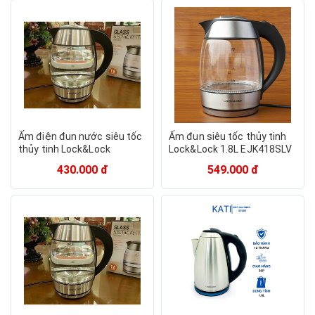
Ấm điện đun nước siêu tốc
Ấm đun siêu tốc thủy tinh
thủy tinh Lock&Lock
Lock&Lock 1.8L EJK418SLV
EJK418SLV 1.8L(chính
430.000 đ
549.000 đ
hãng)