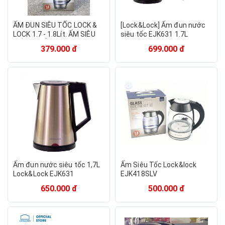
ẤM ĐUN SIÊU TỐC LOCK &
[Lock&Lock] Ấm đun nước
LOCK 1.7 - 1.8Lít. ẤM SIÊU
siêu tốc EJK631 1.7L
TỐC THUỶ TINH LOCK AND
379.000 đ
699.000 đ
LOCK 1.7 Lít - 1.8 Lit
Ấm đun nước siêu tốc 1,7L
Ấm Siêu Tốc Lock&lock
Lock&Lock EJK631
EJK418SLV
650.000 đ
500.000 đ