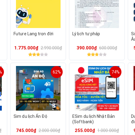
Future Lang trọn đời
Lý lịch tư pháp
Si
Â
1.775.000₫
2.990.000₫
390.000₫
600.000₫
%
62%
74%
Sim du lịch Ấn Độ
ESim du lịch Nhật Bản
D
(Softbank)
đ
2
₫
745.000₫
2.000.000₫
255.000₫
1.000.000₫