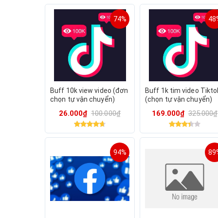
74%
48
Buff 10k view video (đơn
Buff 1k tim video Tikto
chọn tự vận chuyển)
(chọn tự vận chuyển)
26.000₫
100.000₫
169.000₫
325.000₫
94%
89