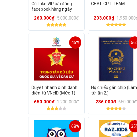
Gói Like VIP bài đăng
CHAT GPT TEAM
facebook hàng ngày
260.000₫
5.000.000₫
203.000₫
1.950.000
45%
56
Duyệt nhanh định danh
Hộ chiếu gắn chip (Là
điện tử VNeID (Mức 1)
từ lần 2.)
650.000₫
1.200.000₫
286.000₫
650.000₫
68%
35