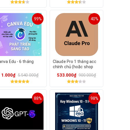
99%
40%
anva Edu - 6 tháng
Claude Pro 1 tháng acc
chính chủ (hoặc shop
cấp) + tặng canva edu
1.000₫
5.540.000₫
533.000₫
900.000₫
88%
98%