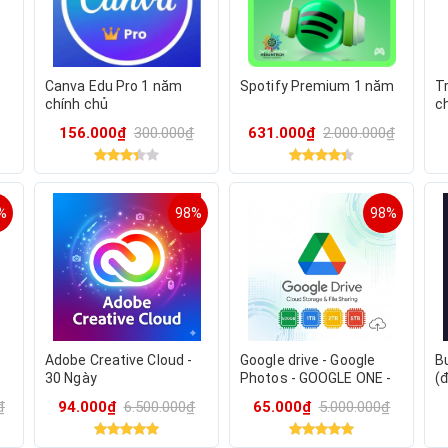
Canva Edu Pro 1 năm
Spotify Premium 1 năm
T
chính chủ
c
156.000₫
300.000₫
631.000₫
2.000.000₫
%
98%
98%
Adobe Creative Cloud -
Google drive - Google
Bu
30 Ngày
Photos - GOOGLE ONE -
(
Tham gia nhóm gia đình
đê
₫
94.000₫
6.500.000₫
65.000₫
5.000.000₫