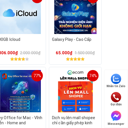
00GB Icloud
Galaxy Play - Cao Cấp
806.000₫
2.000.000₫
65.000₫
1.500.000₫
77%
74%
Nhắn tin Zalo
Gọi điện
y Office for Mac - Vĩnh
Dịch vụ lên mall shopee
iễn - Home and
chỉ cần giấy phép kinh
Messenger