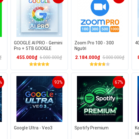
GOOGLE AI PRO - Gemini
Zoom Pro 100 - 300
4
Pro + 5TB GOOGLE
Người
DRIVE
₫
455.000₫
6.000.000₫
2.184.000₫
5.000.000₫
%
93%
67%
Google Ultra - Veo3
Spotify Premium
Ke
v