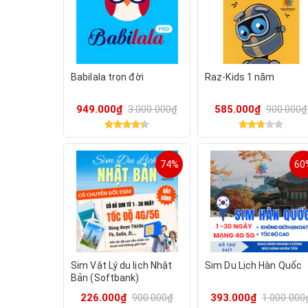
Babilala trọn đời
Raz-Kids 1 năm
949.000₫
3.000.000₫
585.000₫
900.000₫
74%
60
Sim Vật Lý du lịch Nhật
Sim Du Lịch Hàn Quốc
Bản (Softbank)
226.000₫
900.000₫
393.000₫
1.000.000