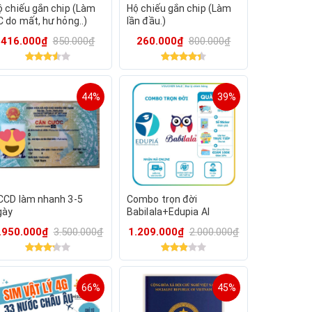
ộ chiếu gắn chip (Làm
Hộ chiếu gắn chip (Làm
C do mất, hư hỏng..)
lần đầu.)
416.000₫
850.000₫
260.000₫
800.000₫
44%
39%
CCD làm nhanh 3-5
Combo trọn đời
gày
Babilala+Edupia AI
.950.000₫
3.500.000₫
1.209.000₫
2.000.000₫
66%
45%