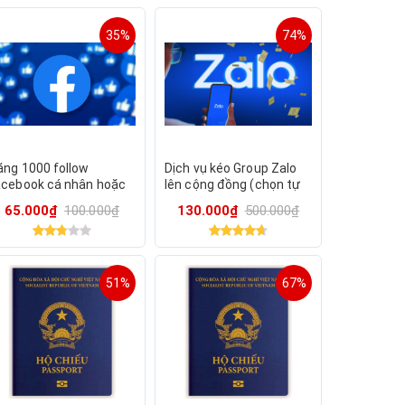
35%
74%
ăng 1000 follow
Dịch vụ kéo Group Zalo
acebook cá nhân hoặc
lên cộng đồng (chọn tự
llow like page (chọn tự
vận chuyển(
65.000₫
100.000₫
130.000₫
500.000₫
ận chuyển)
51%
67%