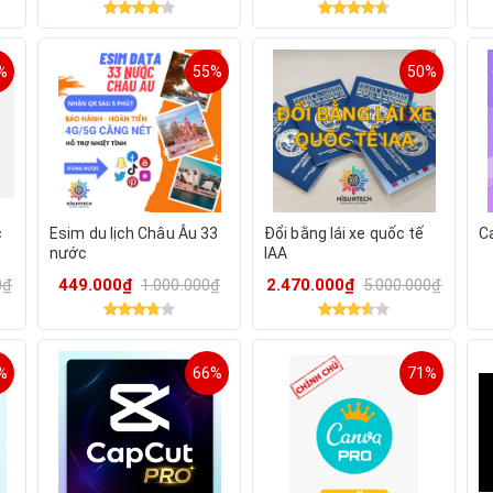
%
55%
50%
c
Esim du lịch Châu Âu 33
Đổi bằng lái xe quốc tế
C
nước
IAA
0₫
449.000₫
1.000.000₫
2.470.000₫
5.000.000₫
%
66%
71%