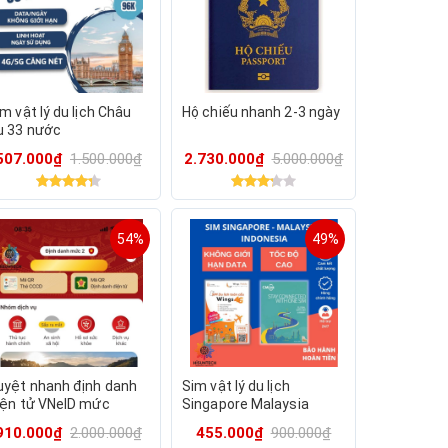
m vật lý du lịch Châu
Hộ chiếu nhanh 2-3 ngày
u 33 nước
507.000₫
1.500.000₫
2.730.000₫
5.000.000₫
54%
49%
uyệt nhanh định danh
Sim vật lý du lịch
iện tử VNeID mức
Singapore Malaysia
+đổi SĐT
Indonesia
910.000₫
2.000.000₫
455.000₫
900.000₫