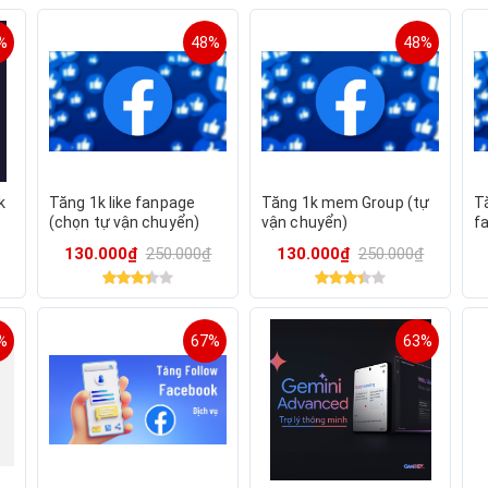
%
48%
48%
k
Tăng 1k like fanpage
Tăng 1k mem Group (tự
T
(chọn tự vận chuyển)
vận chuyển)
f
fo
130.000₫
250.000₫
130.000₫
250.000₫
v
%
67%
63%