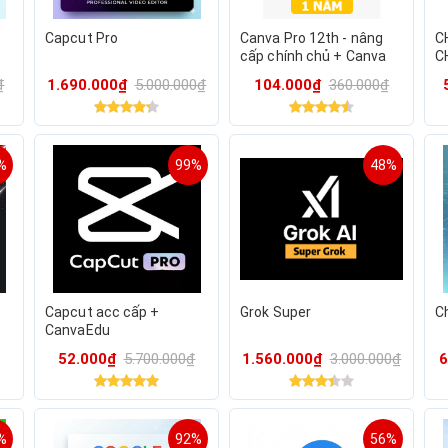
Capcut Pro
Canva Pro 12th - nâng
C
cấp chính chủ + Canva
C
Edu
c
₫
1.690.000₫
5.000.000₫
104.000₫
360.000₫
%
99%
48%
Capcut acc cấp +
Grok Super
C
CanvaEdu
52.000₫
5.700.000₫
1.560.000₫
3.000.000₫
6
%
92%
56%