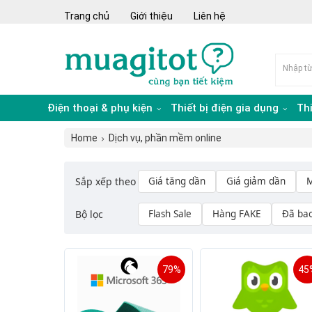
Trang chủ
Giới thiệu
Liên hệ
Điện thoại & phụ kiện
Thiết bị điện gia dụng
Th
Home
Dịch vụ, phần mềm online
Sắp xếp theo
Giá tăng dần
Giá giảm dần
M
Bộ lọc
Flash Sale
Hàng FAKE
Đã ba
79%
45