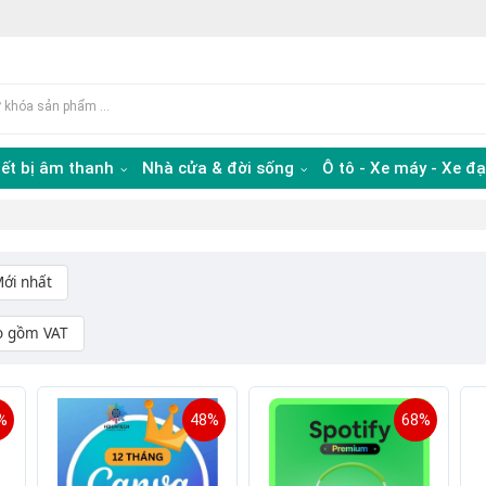
iết bị âm thanh
Nhà cửa & đời sống
Ô tô - Xe máy - Xe đ
ới nhất
o gồm VAT
%
48%
68%