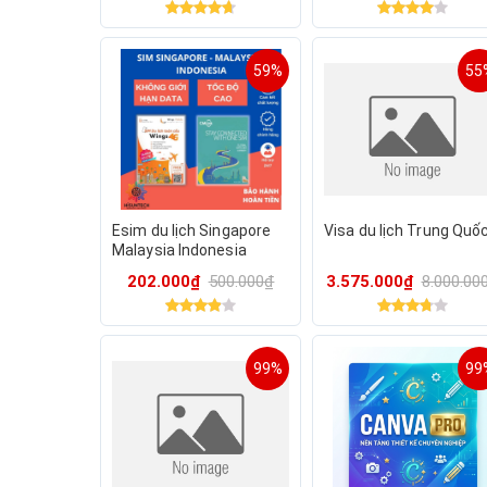
59%
55
Esim du lịch Singapore
Visa du lịch Trung Quố
Malaysia Indonesia
202.000₫
500.000₫
3.575.000₫
8.000.00
99%
99