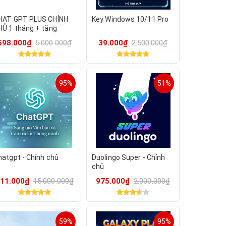
HAT GPT PLUS CHÍNH
Key Windows 10/11 Pro
HỦ 1 tháng + tặng
anva edu 12th
598.000₫
5.000.000₫
39.000₫
2.500.000₫
95%
51%
hatgpt - Chính chủ
Duolingo Super - Chính
chủ
11.000₫
15.000.000₫
975.000₫
2.000.000₫
59%
95%