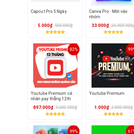
Capcut Pro 5 Ngày
Canva Pro - Mời vào
nhóm
5.000₫
500.000₫
33.000₫
26.000.000
82%
99
Youtube Premium cá
Youtube Premium
nhân pay thẳng 12th
(chính chủ) + Canva Edu
897.000₫
5.000.000₫
1.000₫
2.000.000₫
99%
61