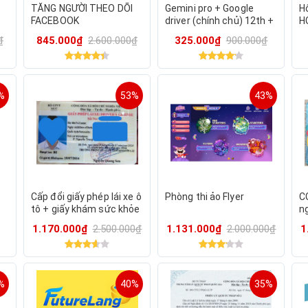
TĂNG NGƯỜI THEO DÕI
Gemini pro + Google
H
FACEBOOK
driver (chính chủ) 12th +
H
tặng Canva Edu
₫
845.000₫
2.600.000₫
325.000₫
900.000₫
%
53%
43%
m
Cấp đổi giấy phép lái xe ô
Phòng thi ảo Flyer
C
tô + giấy khám sức khỏe
n
1.170.000₫
2.500.000₫
1.131.000₫
2.000.000₫
1
%
40%
35%