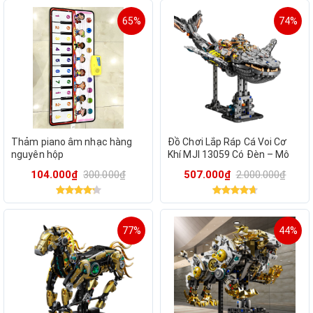
65%
74%
Thảm piano âm nhạc hàng
Đồ Chơi Lắp Ráp Cá Voi Cơ
nguyên hộp
Khí MJI 13059 Có Đèn – Mô
Hình Mechanical Whale STEM
104.000₫
300.000₫
507.000₫
2.000.000₫
1388 Chi Tiết Cho Bé
77%
44%