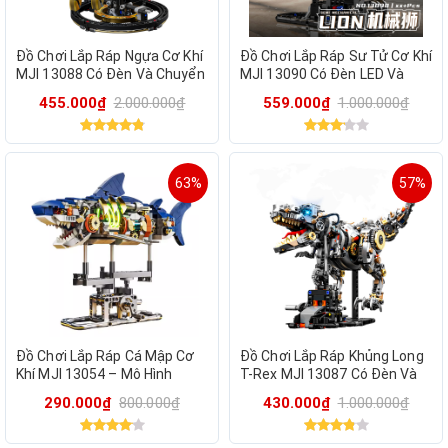
Đồ Chơi Lắp Ráp Ngựa Cơ Khí
Đồ Chơi Lắp Ráp Sư Tử Cơ Khí
MJI 13088 Có Đèn Và Chuyển
MJI 13090 Có Đèn LED Và
Động – Mô Hình STEM 1055
Động Cơ – Mô Hình STEM
455.000₫
2.000.000₫
559.000₫
1.000.000₫
Chi Tiết Cho Bé
1073 Chi Tiết
63%
57%
Đồ Chơi Lắp Ráp Cá Mập Cơ
Đồ Chơi Lắp Ráp Khủng Long
Khí MJI 13054 – Mô Hình
T-Rex MJI 13087 Có Đèn Và
Mechanical Shark STEM 687
Motor – Mô Hình Khủng Long
290.000₫
800.000₫
430.000₫
1.000.000₫
Chi Tiết Cho Bé
Cơ Khí STEM 1268 Chi