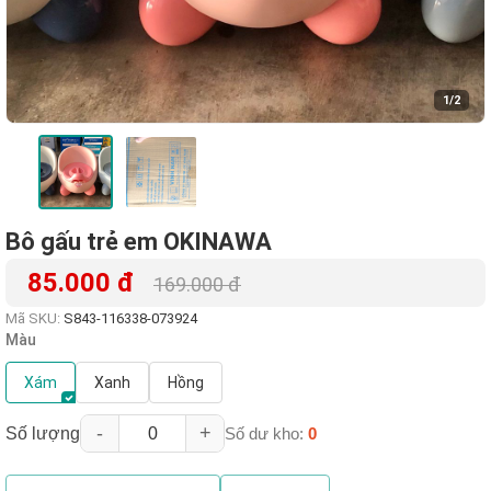
1
/2
Bô gấu trẻ em OKINAWA
85.000 đ
169.000 đ
Mã SKU:
S843-116338-073924
Màu
Xám
Xanh
Hồng
-
+
Số lượng
Số dư kho:
0