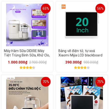
65%
56%
Máy Hâm Sữa OIDIRE Máy
Bảng vẽ điện tử, tự xoá
Tiệt Trùng Bình Sữa, Khử Clo,
Xiaomi Mijia LCD blackboard
Đun Sôi Pha Sữa, Máy Nấu
20 inch
1.000.000₫
2.900.000₫
390.000₫
900.000₫
Cháo Chậm ODI02A
70%
75%