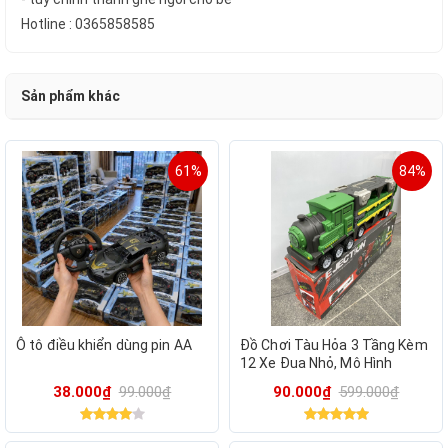
Hotline : 0365858585
Sản phẩm khác
61%
84%
Ô tô điều khiển dùng pin AA
Đồ Chơi Tàu Hỏa 3 Tầng Kèm
12 Xe Đua Nhỏ, Mô Hình
đường đua (hàng Amazon)
38.000₫
99.000₫
90.000₫
599.000₫