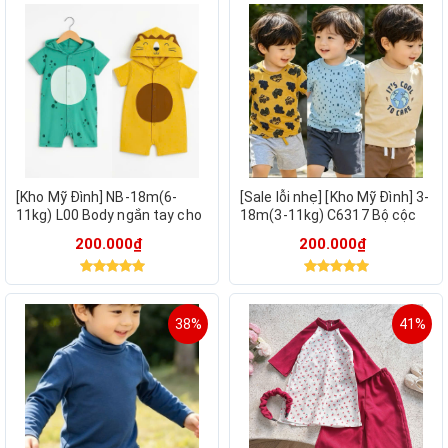
[Kho Mỹ Đình] NB-18m(6-
[Sale lỗi nhẹ] [Kho Mỹ Đình] 3-
11kg) L00 Body ngắn tay cho
18m(3-11kg) C6317 Bộ cộc
bé sơ sinh hàng xuất dư
bé trai sơ sinh cotton mẫu
200.000₫
200.000₫
đẹp
38%
41%