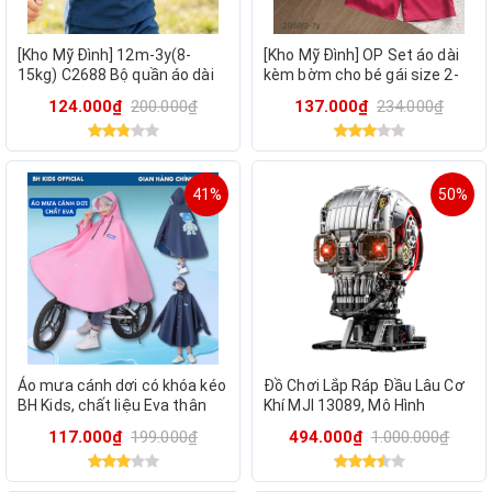
[Kho Mỹ Đình] 12m-3y(8-
[Kho Mỹ Đình] OP Set áo dài
15kg) C2688 Bộ quần áo dài
kèm bờm cho bé gái size 2-
tay cho bé trai xuất dư mặc
7y(11-30kg) 2950
124.000₫
200.000₫
137.000₫
234.000₫
thu đông
41%
50%
Áo mưa cánh dơi có khóa kéo
Đồ Chơi Lắp Ráp Đầu Lâu Cơ
BH Kids, chất liệu Eva thân
Khí MJI 13089, Mô Hình
thiện môi trường, có kính che
Mechanical Skull 1099 Chi
117.000₫
199.000₫
494.000₫
1.000.000₫
mặt, chống mưa
Tiết