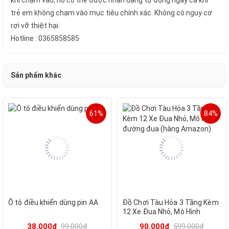
khi chạm vào, nó có thể được nhận dạng tự động ngay cả khi
trẻ em không chạm vào mục tiêu chính xác. Không có nguy cơ
rơi vỡ thiệt hại.
Hotline : 0365858585
Sản phẩm khác
61%
84%
Ô tô điều khiển dùng pin AA
Đồ Chơi Tàu Hỏa 3 Tầng Kèm
12 Xe Đua Nhỏ, Mô Hình
đường đua (hàng Amazon)
38.000₫
99.000₫
90.000₫
599.000₫