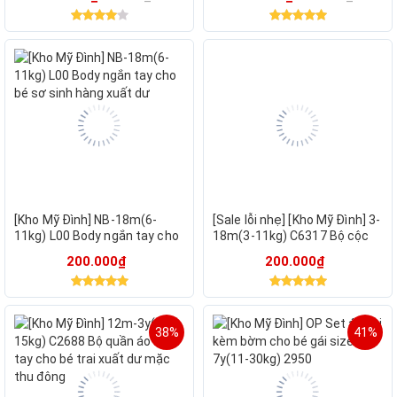
[Kho Mỹ Đình] NB-18m(6-
[Sale lỗi nhẹ] [Kho Mỹ Đình] 3-
11kg) L00 Body ngắn tay cho
18m(3-11kg) C6317 Bộ cộc
bé sơ sinh hàng xuất dư
bé trai sơ sinh cotton mẫu
200.000₫
200.000₫
đẹp
38%
41%