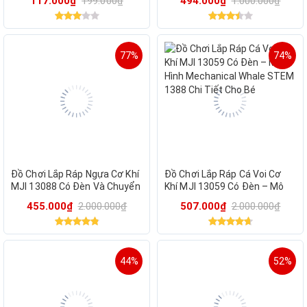
117.000₫
199.000₫
494.000₫
1.000.000₫
mặt, chống mưa
Tiết
77%
74%
Đồ Chơi Lắp Ráp Ngựa Cơ Khí
Đồ Chơi Lắp Ráp Cá Voi Cơ
MJI 13088 Có Đèn Và Chuyển
Khí MJI 13059 Có Đèn – Mô
Động – Mô Hình STEM 1055
Hình Mechanical Whale STEM
455.000₫
2.000.000₫
507.000₫
2.000.000₫
Chi Tiết Cho Bé
1388 Chi Tiết Cho Bé
44%
52%