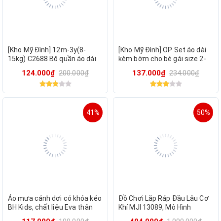
[Kho Mỹ Đình] 12m-3y(8-
[Kho Mỹ Đình] OP Set áo dài
15kg) C2688 Bộ quần áo dài
kèm bờm cho bé gái size 2-
tay cho bé trai xuất dư mặc
7y(11-30kg) 2950
124.000₫
200.000₫
137.000₫
234.000₫
thu đông
41%
50%
Áo mưa cánh dơi có khóa kéo
Đồ Chơi Lắp Ráp Đầu Lâu Cơ
BH Kids, chất liệu Eva thân
Khí MJI 13089, Mô Hình
thiện môi trường, có kính che
Mechanical Skull 1099 Chi