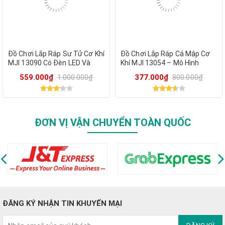
Đồ Chơi Lắp Ráp Sư Tử Cơ Khí
Đồ Chơi Lắp Ráp Cá Mập Cơ
MJI 13090 Có Đèn LED Và
Khí MJI 13054 – Mô Hình
Động Cơ – Mô Hình STEM
Mechanical Shark STEM 687
559.000₫
1.000.000₫
377.000₫
800.000₫
1073 Chi Tiết
Chi Tiết Cho Bé
ĐƠN VỊ VẬN CHUYỂN TOÀN QUỐC
ĐĂNG KÝ NHẬN TIN KHUYẾN MẠI