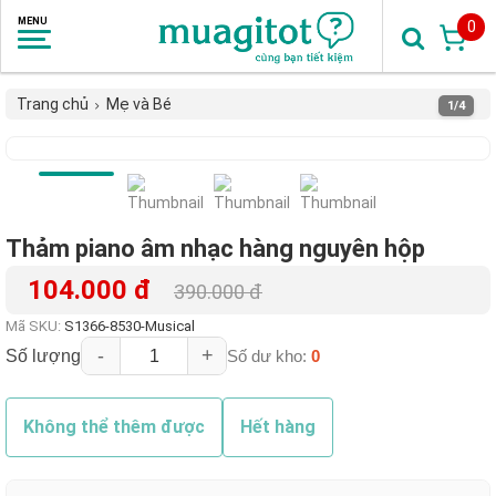
0
Trang chủ
Mẹ và Bé
1
/4
Thảm piano âm nhạc hàng nguyên hộp
104.000 đ
390.000 đ
Mã SKU:
S1366-8530-Musical
-
+
Số lượng
Số dư kho:
0
Không thể thêm được
Hết hàng