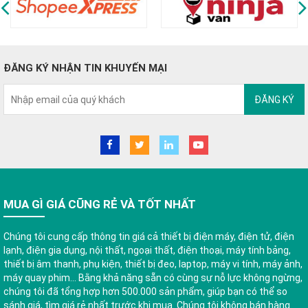
ĐĂNG KÝ NHẬN TIN KHUYẾN MẠI
ĐĂNG KÝ
MUA GÌ GIÁ CŨNG RẺ VÀ TỐT NHẤT
Chúng tôi cung cấp thông tin giá cả thiết bị điện máy, điện tử, điện
lạnh, điện gia dụng, nội thất, ngoại thất, điện thoại, máy tính bảng,
thiết bị âm thanh, phụ kiện, thiết bị đeo, laptop, máy vi tính, máy ảnh,
máy quay phim... Bằng khả năng sẵn có cùng sự nỗ lực không ngừng,
chúng tôi đã tổng hợp hơn 500.000 sản phẩm, giúp bạn có thể so
sánh giá, tìm giá rẻ nhất trước khi mua. Chúng tôi không bán hàng.