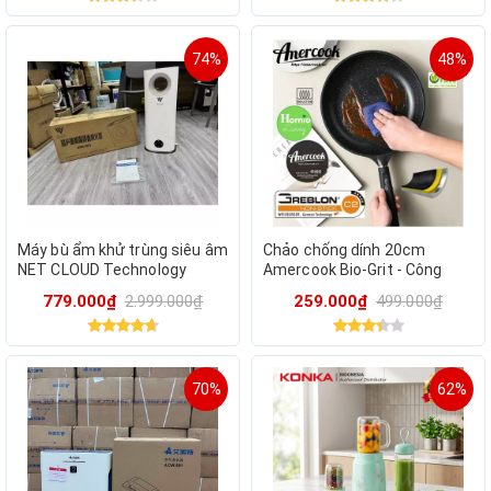
74%
48%
Máy bù ẩm khử trùng siêu âm
Chảo chống dính 20cm
NET CLOUD Technology
Amercook Bio-Grit - Công
GMS-913 – Không khí trong
nghệ chống dính mới nhất
779.000₫
2.999.000₫
259.000₫
499.000₫
lành, sức khỏe toàn diện
của Đức
70%
62%