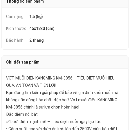
Thông số sản phẩm
Cân nặng
1,5 (kg)
Kích thước
45x18x3 (cm)
Bảo hành
2 tháng
Chi tiết sản phẩm
VỢT MUỖI ĐIỆN KANGMING KM-3856 – TIÊU DIỆT MUỖI HIỆU
QUẢ, AN TOÀN VÀ TIỆN LỢI!
Bạn đang tìm kiếm giải pháp để bảo vệ gia đình khỏi muỗi mà
không cần dùng hóa chất độc hại? Vợt muỗi điện KANGMING
KM-3856 chính là sự lựa chọn hoàn hảo!
Đặc điểm nổi bật:
✅ Lưới điện mạnh mẽ – Tiêu diệt muỗi ngay lập tức
• Công suất cao với điện áp lưới lên đến 2500V, giúp tiêu diệt