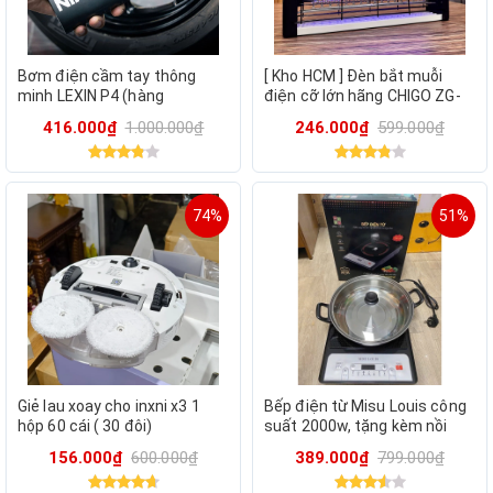
Bơm điện cầm tay thông
[ Kho HCM ] Đèn bắt muỗi
minh LEXIN P4 (hàng
điện cỡ lớn hãng CHIGO ZG-
Amazon) - Nhỏ Gọn Và Mạnh
W23
416.000₫
1.000.000₫
246.000₫
599.000₫
Mẽ, Tiện Lợi Mọi Nơi
74%
51%
Giẻ lau xoay cho inxni x3 1
Bếp điện từ Misu Louis công
hộp 60 cái ( 30 đôi)
suất 2000w, tặng kèm nồi
Inox đáy từ
156.000₫
600.000₫
389.000₫
799.000₫