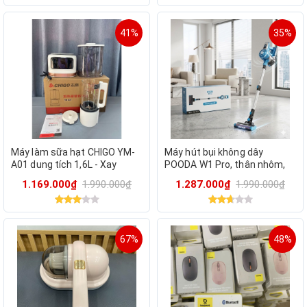
41%
35%
Máy làm sữa hạt CHIGO YM-
Máy hút bụi không dây
A01 dung tích 1,6L - Xay
POODA W1 Pro, thân nhôm,
nhuyễn, nấu chín nhanh
lõi lọc rửa được
1.169.000₫
1.990.000₫
1.287.000₫
1.990.000₫
chóng, phù hợp cho mọi loại
67%
48%