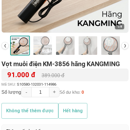
1
/8
❮
❯
Vợt muỗi điện KM-3856 hãng KANGMING
91.000 đ
389.000 đ
Mã SKU:
S10580-132031-114986
-
+
Số lượng
Số dư kho:
0
Không thể thêm được
Hết hàng