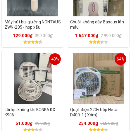
Máy hút bụi giường NONTAUS
Chuột không dây Baseus lẫn
ZWN-205 - hộp xấu
mẫu
129.000₫
399.000₫
1.547.000₫
2.999.000₫
48%
64%
Lõi lọc không khí KONKA KX-
Quạt điện 220v hộp Neta
K906
D400-1 ( Xám)
51.000₫
99.000₫
234.000₫
650.000₫