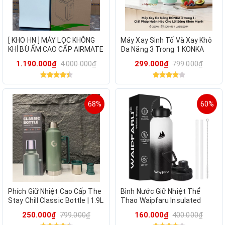
[ KHO HN ] MÁY LỌC KHÔNG
Máy Xay Sinh Tố Và Xay Khô
KHÍ BÙ ẨM CAO CẤP AIRMATE
Đa Năng 3 Trong 1 KONKA
ACW-001
KLLJ-3011
1.190.000₫
4.000.000₫
299.000₫
799.000₫
68%
60%
Phích Giữ Nhiệt Cao Cấp The
Bình Nước Giữ Nhiệt Thể
Stay Chill Classic Bottle | 1.9L
Thao Waipfaru Insulated
Giữ Nhiệt 45H
Stainless Steel Water Bottle
250.000₫
799.000₫
160.000₫
400.000₫
- 40oz (1180ml)