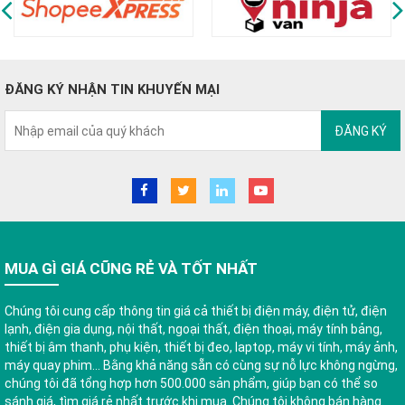
ĐĂNG KÝ NHẬN TIN KHUYẾN MẠI
ĐĂNG KÝ
MUA GÌ GIÁ CŨNG RẺ VÀ TỐT NHẤT
Chúng tôi cung cấp thông tin giá cả thiết bị điện máy, điện tử, điện
lạnh, điện gia dụng, nội thất, ngoại thất, điện thoại, máy tính bảng,
thiết bị âm thanh, phụ kiện, thiết bị đeo, laptop, máy vi tính, máy ảnh,
máy quay phim... Bằng khả năng sẵn có cùng sự nỗ lực không ngừng,
chúng tôi đã tổng hợp hơn 500.000 sản phẩm, giúp bạn có thể so
sánh giá, tìm giá rẻ nhất trước khi mua. Chúng tôi không bán hàng.