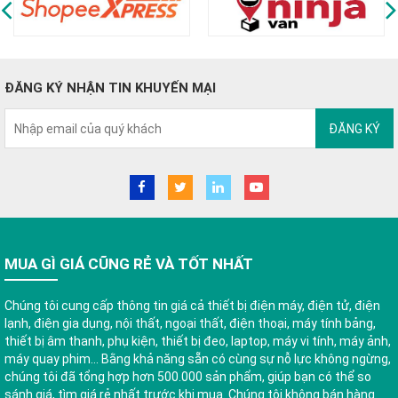
ĐĂNG KÝ NHẬN TIN KHUYẾN MẠI
ĐĂNG KÝ
MUA GÌ GIÁ CŨNG RẺ VÀ TỐT NHẤT
Chúng tôi cung cấp thông tin giá cả thiết bị điện máy, điện tử, điện
lạnh, điện gia dụng, nội thất, ngoại thất, điện thoại, máy tính bảng,
thiết bị âm thanh, phụ kiện, thiết bị đeo, laptop, máy vi tính, máy ảnh,
máy quay phim... Bằng khả năng sẵn có cùng sự nỗ lực không ngừng,
chúng tôi đã tổng hợp hơn 500.000 sản phẩm, giúp bạn có thể so
sánh giá, tìm giá rẻ nhất trước khi mua. Chúng tôi không bán hàng.