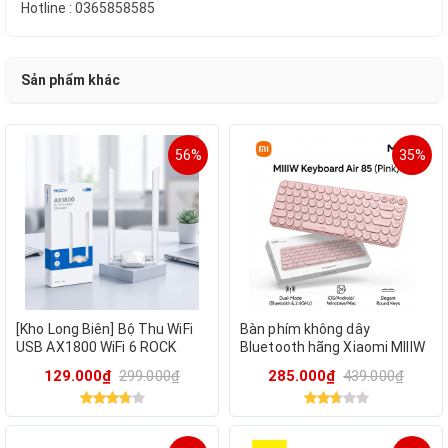
Hotline : 0365858585
Sản phẩm khác
56%
35%
[Kho Long Biên] Bộ Thu WiFi
Bàn phím không dây
USB AX1800 WiFi 6 ROCK
Bluetooth hãng Xiaomi MIIIW
Space Băng Tần Kép / U1A
Keyboard Air 85 MWXKT01-
129.000₫
299.000₫
285.000₫
439.000₫
Hồng