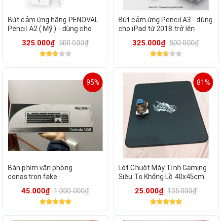
Bút cảm ứng hãng PENOVAL
Bút cảm ứng Pencil A3 - dùng
Pencil A2 ( Mỹ ) - dùng cho
cho iPad từ 2018 trở lên
iPad từ 2018 trở lên
325.000₫
500.000₫
325.000₫
500.000₫
95%
81%
Bàn phím văn phòng
Lót Chuột Máy Tính Gaming
conastron fake
Siêu To Khổng Lồ 40x45cm
Cực Dày Trợ Lực Tay
45.000₫
1.000.000₫
25.000₫
135.000₫