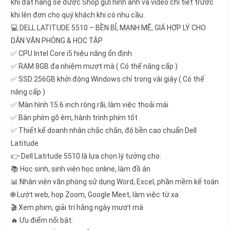
khi đặt hàng sẽ được Shop gửi hình ảnh và video chi tiết trước
khi lên đơn cho quý khách khi có nhu cầu.
💻 DELL LATITUDE 5510 – BỀN BỈ, MẠNH MẼ, GIÁ HỢP LÝ CHO
DÂN VĂN PHÒNG & HỌC TẬP
✅ CPU Intel Core i5 hiệu năng ổn định
✅ RAM 8GB đa nhiệm mượt mà ( Có thế nâng cấp )
✅ SSD 256GB khởi động Windows chỉ trong vài giây ( Có thế
nâng cấp )
✅ Màn hình 15.6 inch rộng rãi, làm việc thoải mái
✅ Bàn phím gõ êm, hành trình phím tốt
✅ Thiết kế doanh nhân chắc chắn, độ bền cao chuẩn Dell
Latitude
👉 Dell Latitude 5510 là lựa chọn lý tưởng cho:
📚 Học sinh, sinh viên học online, làm đồ án
📊 Nhân viên văn phòng sử dụng Word, Excel, phần mềm kế toán
🌐 Lướt web, họp Zoom, Google Meet, làm việc từ xa
🎬 Xem phim, giải trí hằng ngày mượt mà
🔥 Ưu điểm nổi bật: