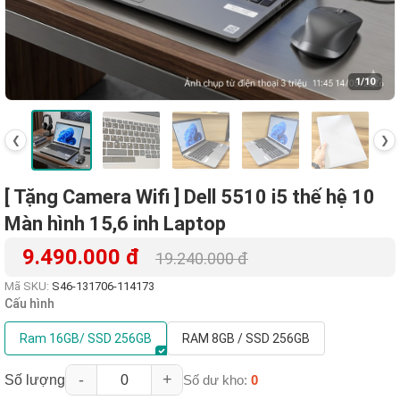
1
/10
❮
❯
[ Tặng Camera Wifi ] Dell 5510 i5 thế hệ 10
Màn hình 15,6 inh Laptop
9.490.000 đ
19.240.000 đ
Mã SKU:
S46-131706-114173
Cấu hình
Ram 16GB/ SSD 256GB
RAM 8GB / SSD 256GB
-
+
Số lượng
Số dư kho:
0