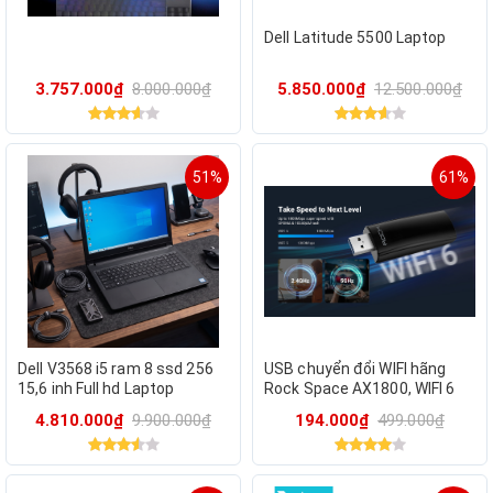
Dell Latitude 5500 Laptop
3.757.000₫
8.000.000₫
5.850.000₫
12.500.000₫
51%
61%
Dell V3568 i5 ram 8 ssd 256
USB chuyển đổi WIFI hãng
15,6 inh Full hd Laptop
Rock Space AX1800, WIFI 6
cho Laptop, PC 5G & 2.4G
4.810.000₫
9.900.000₫
194.000₫
499.000₫