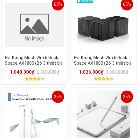
62%
65%
Hệ thống Mesh Wifi 6 Rock
Hệ thống Mesh Wifi 6 Rock
Space AX1800 (Bộ 3 thiết bị)
Space AX1800 (Bộ 3 thiết bị)
– [Hỗ trợ setup wifi sẵn chỉ
– Phổ Kết Nối Mạnh Mẽ, Wifi
1.040.000₫
2.800.000₫
1.026.000₫
3.000.000₫
cắm dùng]
Tốc Độ Vượt Trội
35%
35%