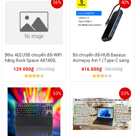
56%
40%
[Kho AD] USB chuyển đổi WIFI
Bộ chuyển đổi HUB Baseus
hãng Rock Space AX1800,
Acmejoy 4 in 1 (Type-C sang
WIFI 6 cho Laptop, PC 5G &
USB3.0x3+USB-C PD & Data)
129.000₫
299.000₫
416.000₫
700.000₫
2.4G
53%
53%