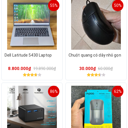
55%
50%
Dell Latitude 5430 Laptop
Chuột quang có dây nhỏ gọn
8.800.000₫
19.890.000₫
30.000₫
60.000₫
86%
62%