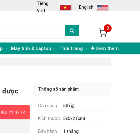
Tiếng
English
Việt
0
ạp
Máy tính & Laptop
Thời trang
Xem thêm
Thông số sản phẩm
g được
Cân nặng
50 (g)
NG 21:47:13
Kích thước
5x5x2 (cm)
Bảo hành
1 tháng