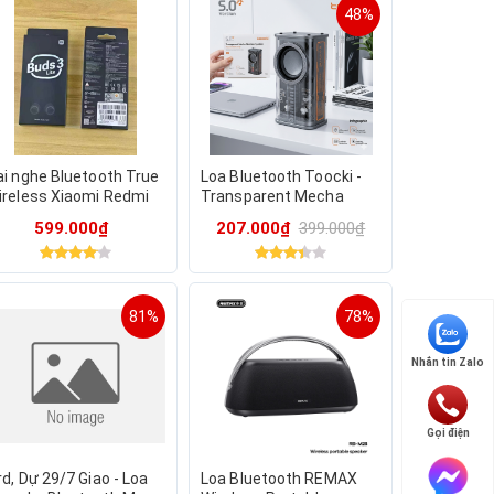
48%
ai nghe Bluetooth True
Loa Bluetooth Toocki -
ireless Xiaomi Redmi
Transparent Mecha
ds 3 Lite - Fake - (giao
Wireless Speaker
599.000₫
207.000₫
399.000₫
àu random)
(Model: K07) có TWS kết
nối 2 loa
81%
78%
Nhắn tin Zalo
Gọi điện
d, Dự 29/7 Giao - Loa
Loa Bluetooth REMAX