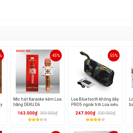
%
45%
55%
Mic hát Karaoke kèm Loa
Loa Bluetooth không dây
L
ây
hãng DEKU D6
PRO5 ngoài trời Loa siêu
b
trầm
s
163.000₫
300.000₫
247.000₫
550.000₫