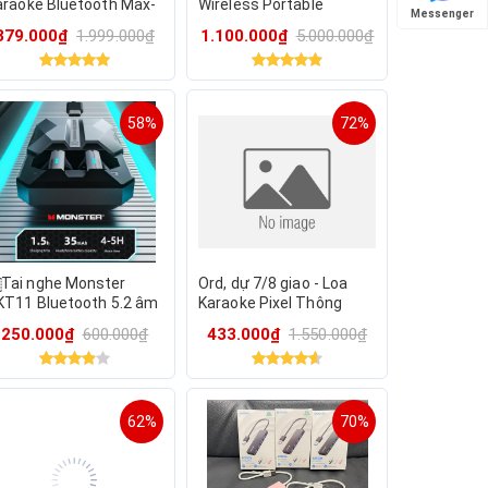
araoke Bluetooth Max-
Wireless Portable
Messenger
-1 – Bas mạnh, Tích pin
Speaker 40W RB-M28
379.000₫
1.999.000₫
1.100.000₫
5.000.000₫
ện lợi, tặng Mic và
công suất lớn, âm thanh
emote
sống động
58%
72%
Tai nghe Monster
Ord, dự 7/8 giao - Loa
KT11 Bluetooth 5.2 âm
Karaoke Pixel Thông
anh Hifi thời trang
Minh SOAIY SK30, 2
250.000₫
600.000₫
433.000₫
1.550.000₫
Micro, Đổi Giọng, Đèn
RGB
62%
70%