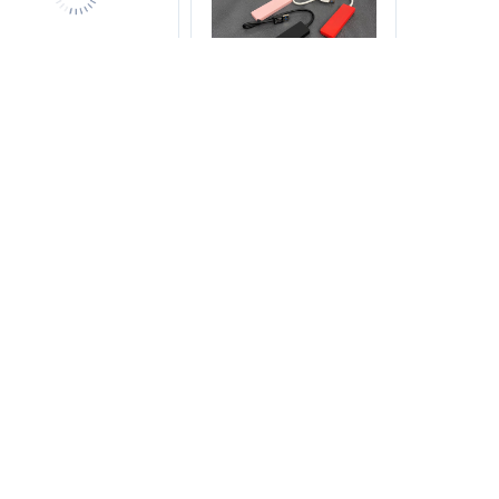
oa bluetooth cs 30w
(Màu đen) Hub 4 in 1
ới hỏng hộp do mối ăn
hãng BYEASY chuyển
đổi USB 3.0 ra 4 cổng
300.000₫
800.000₫
30.000₫
100.000₫
USB
67%
84%
oa khuếch đại âm
Tai nghe bluetooth TWS
hanh có giá đỡ j106
Xiaomi Earbuds Basic 2
98.000₫
300.000₫
19.000₫
120.000₫