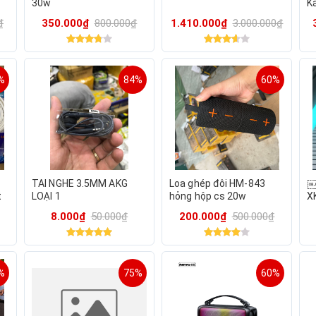
30w
K
8
₫
350.000₫
800.000₫
1.410.000₫
3.000.000₫
ti
R
%
84%
60%
TAI NGHE 3.5MM AKG
Loa ghép đôi HM-843
￼
t
LOẠI 1
hỏng hộp cs 20w
X
th
8.000₫
50.000₫
200.000₫
500.000₫
%
75%
60%