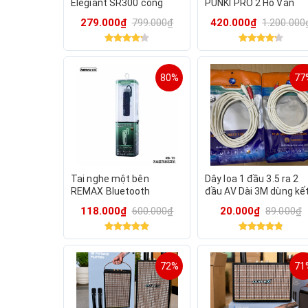
Elegiant SR300 công
PUNKI PRO 2 Hổ Vằn
suất 10W, loa máy tính
1563E ANC (Xuất VAT)
279.000₫
799.000₫
420.000₫
1.200.000
80%
77
Tai nghe một bên
Dây loa 1 đầu 3.5 ra 2
REMAX Bluetooth
đầu AV Dài 3M dùng kế
Earphone RB-T9 thiết kế
nối từ điện thoại, máy
118.000₫
600.000₫
20.000₫
89.000₫
nhỏ gọn âm thanh chất
nghe nhạc ra loa âm ly
lượng cao
72%
71