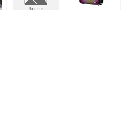
04
Ord, Dự 6/8 giao - LOA
Loa Bluetooth REMAX
L
KÉO DI ĐỘNG QMAX
RB-M67 Bluetooth 5.3
m
MAX-12-1 – TẶNG KÈM
Âm Bass Mạnh TWS
₫
749.000₫
2.999.000₫
280.000₫
700.000₫
01 MICRO HÁT KÈM
Ghép Đôi 2 Loa Pin
REMOTE
1500mAh Đèn LED USB
AUX
%
70%
71%
co
Tai nghe Bluetooth TWS
Loa bluetooth ws 024
L
hãng JBL T280TWS X2 (
kèm giá đỡ điện thoại.
t
Màu xanh)
300.000₫
1.000.000₫
58.000₫
200.000₫