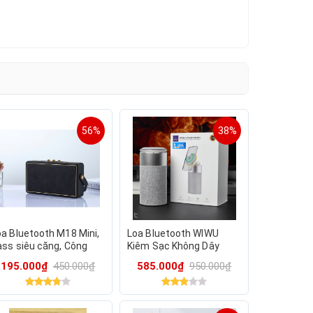
56%
38%
oa Bluetooth M18 Mini,
Loa Bluetooth WIWU
ass siêu căng, Công
Kiêm Sạc Không Dây
uất 10w
15W / Đèn Ngủ Cảm Ứng
195.000₫
450.000₫
585.000₫
950.000₫