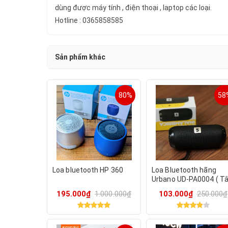
dùng được máy tính , điện thoại , laptop các loại.
Hotline : 0365858585
Sản phẩm khác
80%
58
Loa bluetooth HP 360
Loa Bluetooth hãng
Urbano UD-PA0004 ( T
Ban Nha )
195.000₫
1.000.000₫
103.000₫
250.000₫