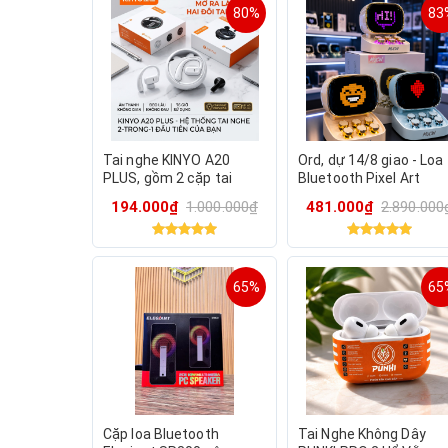
80%
83
Tai nghe KINYO A20
Ord, dự 14/8 giao - Loa
PLUS, gồm 2 cặp tai
Bluetooth Pixel Art
nghe, dock xoay, chơi
MUCW - Nghe nhạc, Pix
194.000₫
1.000.000₫
481.000₫
2.890.000
Pickleball, chạy bộ (màu
LED, decor cực chất
trắng)
65%
65
Cặp loa Bluetooth
Tai Nghe Không Dây