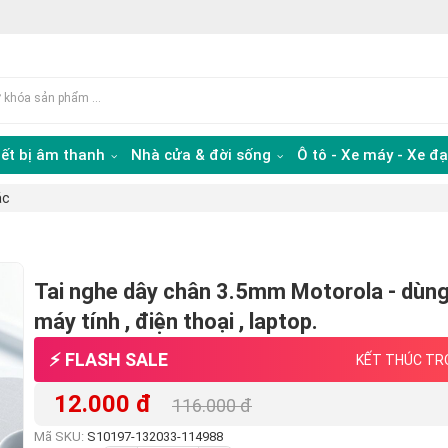
iết bị âm thanh
Nhà cửa & đời sống
Ô tô - Xe máy - Xe đ
ác
Tai nghe dây chân 3.5mm Motorola - dùn
máy tính , điện thoại , laptop.
⚡ FLASH SALE
KẾT THÚC TRO
12.000 đ
116.000 đ
Mã SKU:
S10197-132033-114988