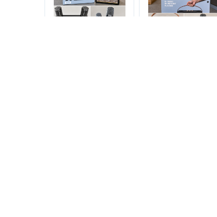
Loa karaoke PuleX M605
Loa karaoke PuleX M6
công suất 20w kèm 2
công suất 15w kèm 2
micro
micro
500.000₫
1.800.000₫
485.000₫
1.700.000
51%
74
HUB chuyển đổi kiêm
Tai Nghe Bluetooth Ho
sạc nhanh đa năng
EW25_Phiên bản quà
Nestling
tặng Mobifone
145.000₫
300.000₫
129.000₫
500.000₫