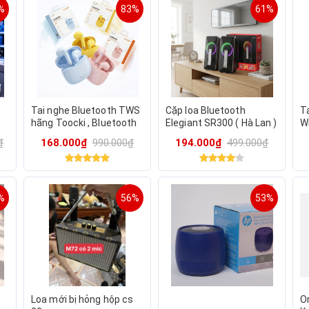
%
83%
61%
Tai nghe Bluetooth TWS
Cặp loa Bluetooth
T
hãng Toocki , Bluetooth
Elegiant SR300 ( Hà Lan )
W
el
5.3, pin 25h
Bu
₫
168.000₫
990.000₫
194.000₫
499.000₫
m
%
56%
53%
Loa mới bị hỏng hộp cs
Or