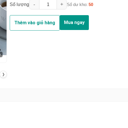
-
+
Số lượng
Số dư kho:
50
Mua ngay
Thêm vào giỏ hàng
6
❯