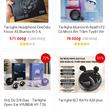
Tai nghe Headphone OneOdio
Tai Nghe Bluetooth Realfit F2
Focus A5 Bluetooth 5.4,
Có Micro Âm Trầm Tuyệt Vời
chống ồn ANC - Màu ĐEN
Chất Lượng Âm Thanh Tốt
571.000₫
1.000.000₫
78.000₫
240.000₫
màu bất kỳ
72%
51%
Ord, Dự 5/8 Giao - Tai Nghe
Tai nghe BLT KinYo A20 plus
Open-Ear HYUNDAI HY-T26