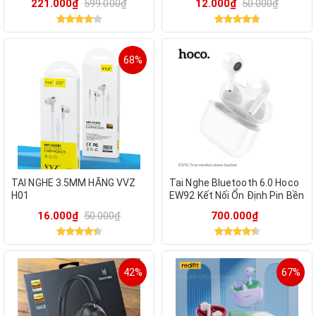
221.000₫
599.000₫
12.000₫
50.000₫
ĐEN
68%
TAI NGHE 3.5MM HÃNG VVZ
Tai Nghe Bluetooth 6.0 Hoco
H01
EW92 Kết Nối Ổn Định Pin Bền
4H
16.000₫
50.000₫
700.000₫
42%
67%