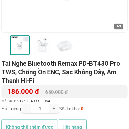
1
/3
Tai Nghe Bluetooth Remax PD-BT430 Pro
TWS, Chống Ồn ENC, Sạc Không Dây, Âm
Thanh Hi-Fi
186.000 đ
650.000 đ
Mã SKU:
S175-134099-119641
-
+
Số lượng
Số dư kho:
0
Không thể thêm được
Hết hàng