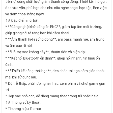
tiện lợi cùng chất lượng âm thanh sống động. Thiết kế nhỏ gọn,
đeo vừa vặn, phù hợp cho nhu cầu nghe nhạc, học tập, làm việc
và đàm thoại hằng ngày.
## Đặc điểm nổi bật
* **Công nghệ khử tiếng ồn ENC**, giảm tạp âm môi trường,
giúp giọng nói rõ ràng hơn khi đàm thoại.
* **Âm thanh Hi-Fi sống động**, âm bass mạnh mẽ, âm trung
và âm cao rõ nét.
* **Hỗ trợ sạc không dây**, thuận tiện và hiện đại.
* **Kết nối Bluetooth ổn định**, ghép nối nhanh, tín hiệu ổn
định.
* **Thiết kế công thái học**, đeo chắc tai, tạo cảm giác thoải
mái khi sử dụng lâu.
* Độ trễ thấp, phù hợp nghe nhạc, xem phim và chơi game giải
trí.
* Hộp sạc nhỏ gọn, dễ dàng mang theo trong túi hoặc balo.
## Thông số kỹ thuật
* Thương hiệu: Remax