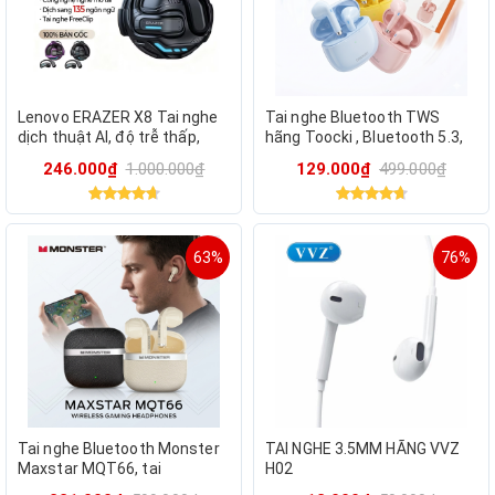
Lenovo ERAZER X8 Tai nghe
Tai nghe Bluetooth TWS
dịch thuật AI, độ trễ thấp,
hãng Toocki , Bluetooth 5.3,
Bluetooth 5.4
pin 25h
246.000₫
1.000.000₫
129.000₫
499.000₫
63%
76%
Tai nghe Bluetooth Monster
TAI NGHE 3.5MM HÃNG VVZ
Maxstar MQT66, tai
H02
gamming độ trễ thấp- MÀU