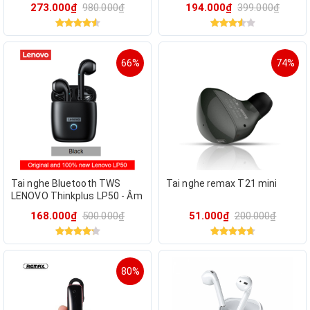
Pro - Hỗ trợ dịch thuật Al, đeo
273.000₫
980.000₫
194.000₫
399.000₫
êm, pin bền
66%
74%
Tai nghe Bluetooth TWS
Tai nghe remax T21 mini
LENOVO Thinkplus LP50 - Âm
thanh HiFi, Khử nhiễu AAC,
168.000₫
500.000₫
51.000₫
200.000₫
Giảm ồn, IPX5_Màu đen
80%