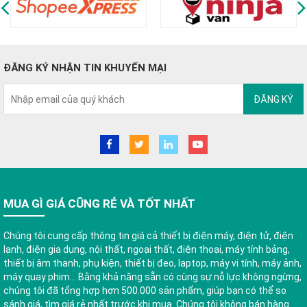
ĐĂNG KÝ NHẬN TIN KHUYẾN MẠI
ĐĂNG KÝ
MUA GÌ GIÁ CŨNG RẺ VÀ TỐT NHẤT
Chúng tôi cung cấp thông tin giá cả thiết bị điện máy, điện tử, điện
lạnh, điện gia dụng, nội thất, ngoại thất, điện thoại, máy tính bảng,
thiết bị âm thanh, phụ kiện, thiết bị đeo, laptop, máy vi tính, máy ảnh,
máy quay phim... Bằng khả năng sẵn có cùng sự nỗ lực không ngừng,
chúng tôi đã tổng hợp hơn 500.000 sản phẩm, giúp bạn có thể so
sánh giá, tìm giá rẻ nhất trước khi mua. Chúng tôi không bán hàng.