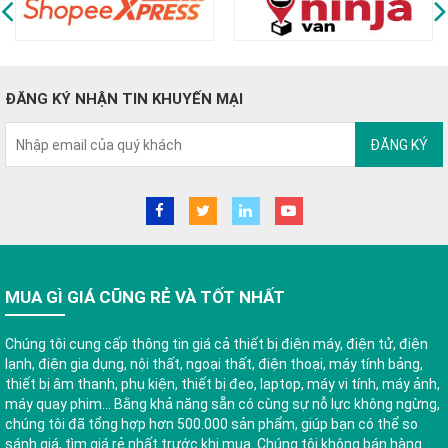
ĐĂNG KÝ NHẬN TIN KHUYẾN MẠI
ĐĂNG KÝ
MUA GÌ GIÁ CŨNG RẺ VÀ TỐT NHẤT
Chúng tôi cung cấp thông tin giá cả thiết bị điện máy, điện tử, điện
lạnh, điện gia dụng, nội thất, ngoại thất, điện thoại, máy tính bảng,
thiết bị âm thanh, phụ kiện, thiết bị đeo, laptop, máy vi tính, máy ảnh,
máy quay phim... Bằng khả năng sẵn có cùng sự nỗ lực không ngừng,
chúng tôi đã tổng hợp hơn 500.000 sản phẩm, giúp bạn có thể so
sánh giá, tìm giá rẻ nhất trước khi mua. Chúng tôi không bán hàng.