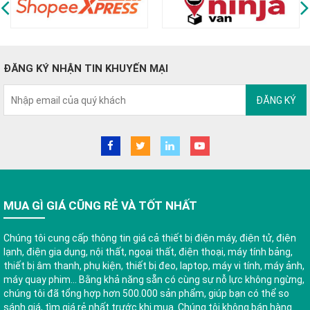
ĐĂNG KÝ NHẬN TIN KHUYẾN MẠI
ĐĂNG KÝ
MUA GÌ GIÁ CŨNG RẺ VÀ TỐT NHẤT
Chúng tôi cung cấp thông tin giá cả thiết bị điện máy, điện tử, điện
lạnh, điện gia dụng, nội thất, ngoại thất, điện thoại, máy tính bảng,
thiết bị âm thanh, phụ kiện, thiết bị đeo, laptop, máy vi tính, máy ảnh,
máy quay phim... Bằng khả năng sẵn có cùng sự nỗ lực không ngừng,
chúng tôi đã tổng hợp hơn 500.000 sản phẩm, giúp bạn có thể so
sánh giá, tìm giá rẻ nhất trước khi mua. Chúng tôi không bán hàng.