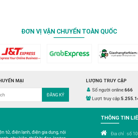
ĐƠN VỊ VẬN CHUYỂN TOÀN QUỐC
HUYẾN MẠI
LƯỢNG TRUY CẬP
Số người online:
666
ĐĂNG KÝ
Lượt truy cập:
5.255.1
THÔNG TIN LI
n tử, điện lạnh, điện gia dụng, nội
Địa chỉ : số 