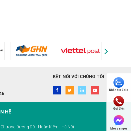
KẾT NỐI VỚI CHÚNG TÔI
Nhắn tin Zalo
46
Gọi điện
ÊN HỆ
10 Chương Dương Độ - Hoàn Kiếm - Hà Nội
Messenger