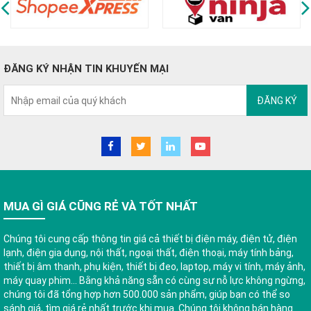
ĐĂNG KÝ NHẬN TIN KHUYẾN MẠI
ĐĂNG KÝ
MUA GÌ GIÁ CŨNG RẺ VÀ TỐT NHẤT
Chúng tôi cung cấp thông tin giá cả thiết bị điện máy, điện tử, điện
lạnh, điện gia dụng, nội thất, ngoại thất, điện thoại, máy tính bảng,
thiết bị âm thanh, phụ kiện, thiết bị đeo, laptop, máy vi tính, máy ảnh,
máy quay phim... Bằng khả năng sẵn có cùng sự nỗ lực không ngừng,
chúng tôi đã tổng hợp hơn 500.000 sản phẩm, giúp bạn có thể so
sánh giá, tìm giá rẻ nhất trước khi mua. Chúng tôi không bán hàng.