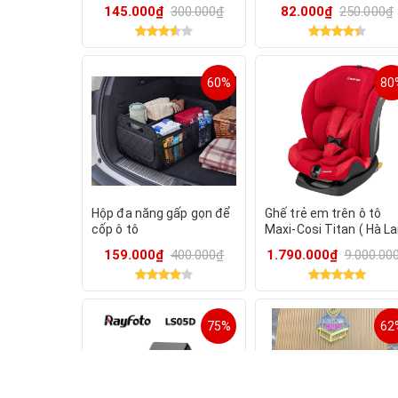
an toàn cho bé từ 6
Mùa Mưa
145.000₫
300.000₫
82.000₫
250.000₫
tháng -12 tuổi, dễ dàng s
60%
80
Hộp đa năng gấp gọn để
Ghế trẻ em trên ô tô
cốp ô tô
Maxi-Cosi Titan ( Hà L
) – khoá ISOFIX, màu đỏ
159.000₫
400.000₫
1.790.000₫
9.000.00
75%
62