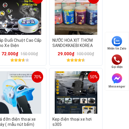
áp Đuổi Chuột Cao Cấp
NƯỚC HOA XỊT THƠM
ho Xe Điện
SANDOKKAEBI KOREA
Nhắn tin Zalo
300ML – CHAI CAFE MÀU
72.000₫
150.000₫
29.000₫
100.000₫
HỒNG
Gọi điện
70%
50%
Messenger
Iá đỡn điện thoại xe
Kẹp điện thoại xe hơi
áy ( mẫu nút bấm)
s305