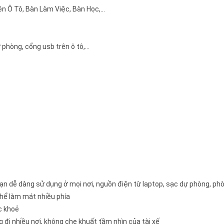
n Ô Tô, Bàn Làm Việc, Bàn Học,…
 phòng, cổng usb trên ô tô,…
ạn dễ dàng sử dụng ở mọi nơi, nguồn điện từ laptop, sạc dự phòng, phò
thể làm mát nhiều phía
c khoẻ
 đi nhiều nơi, không che khuất tầm nhìn của tài xế