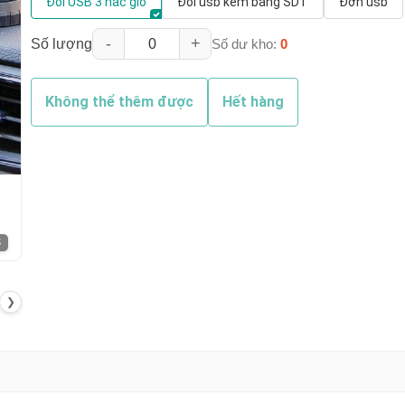
Đôi USB 3 nấc gió
Đôi usb kèm bảng SDT
Đơn usb
-
+
Số lượng
Số dư kho:
0
Không thể thêm được
Hết hàng
5
❯