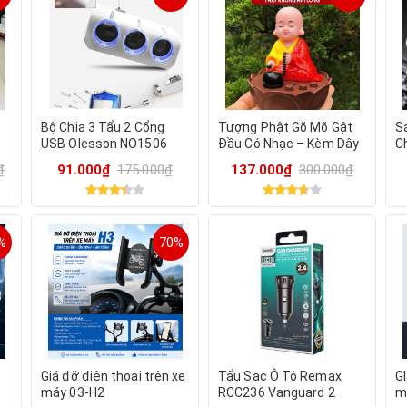
Bộ Chia 3 Tẩu 2 Cổng
Tượng Phật Gõ Mõ Gật
S
USB Olesson NO1506
Đầu Có Nhạc – Kèm Dây
C
12V/24V 120W Chất Liệu
Sạc
₫
91.000₫
175.000₫
137.000₫
300.000₫
ABS Bền Bì Và Chịu Được
Công Suất Cao
%
70%
Giá đỡ điện thoại trên xe
Tẩu Sạc Ô Tô Remax
G
máy 03-H2
RCC236 Vanguard 2
m