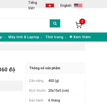
Tiếng
English
Việt
0
ạp
Máy tính & Laptop
Thời trang
Xem thêm
Thông số sản phẩm
360 độ
Cân nặng
450 (g)
Kích thước
20x15x5 (cm)
Bảo hành
6 tháng