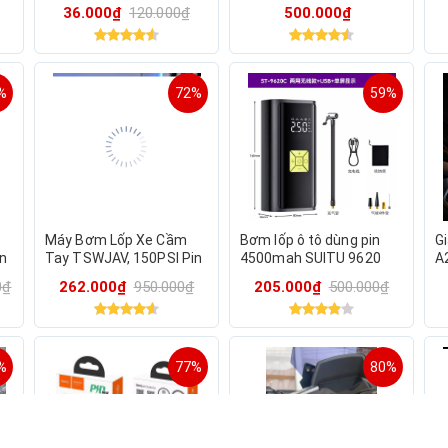
Cổng USB 2.4A, Sạc
36.000₫
120.000₫
500.000₫
Nhanh 12V-24V, Tương
Thích Nhiều Thiết Bị
%
72%
59%
Máy Bơm Lốp Xe Cầm
Bơm lốp ô tô dùng pin
G
an
Tay TSWJAV, 150PSI Pin
4500mah SUITU 9620
A
.
Sạc, Tự Ngắt An Toàn,
N
0₫
262.000₫
950.000₫
205.000₫
500.000₫
Có Đèn Led Và Sạc Dự
C
Phòng DT
%
77%
80%