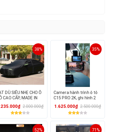
38%
35%
ẠT DÙ SIÊU NHẸ CHO Ô
Camera hành trình ô tô
Ô CAO CẤP, MADE IN
C15 PRO 2K, ghi hình 2
HÁI LAN, CHỐNG NẮNG
trước và sau xe, kết nối
.235.000₫
2.000.000₫
1.625.000₫
2.500.000₫
HỐNG MƯA HIỆU QUẢ
mobile. Có cảnh báo
ADAS
52%
71%