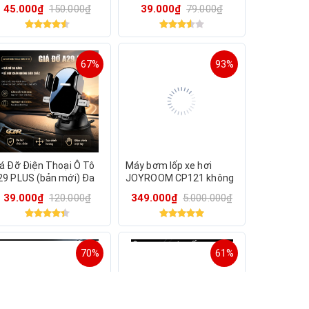
45.000₫
150.000₫
39.000₫
79.000₫
67%
93%
iá Đỡ Điện Thoại Ô Tô
Máy bơm lốp xe hơi
29 PLUS (bản mới) Đa
JOYROOM CP121 không
ăng Cao Cấp Đế Hút
dây ( sạc Pin )- kèm cáp
39.000₫
120.000₫
349.000₫
5.000.000₫
hân Không Siêu Chắc
type-C(1-23)
70%
61%