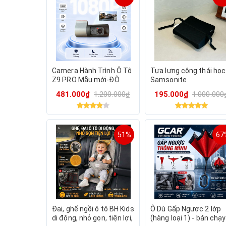
Camera Hành Trình Ô Tô
Tựa lưng công thái học
Z9 PRO Mẫu mới-ĐỘ
Samsonite
PHÂN GIẢI 1080-Xem
481.000₫
1.200.000₫
195.000₫
1.000.000
trên điện thoại-Chân
cắm USB TẨU
51%
67
Đai, ghế ngồi ô tô BH Kids
Ô Dù Gấp Ngược 2 lớp
di động, nhỏ gọn, tiện lợi,
(hàng loại 1) - bán chạy