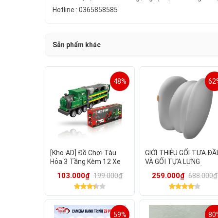
Hotline : 0365858585
Sản phẩm khác
48%
62
[Kho AD] Đồ Chơi Tàu
GIỚI THIỆU GỐI TỰA ĐẦ
Hỏa 3 Tầng Kèm 12 Xe
VÀ GỐI TỰA LƯNG
Đua Nhỏ, Mô Hình đường
BASEUS THIẾT KẾ CÔN
103.000₫
199.000₫
259.000₫
688.000₫
đua (hàng Amazon)
THÁI HỌC DÙNG TRÊN 
TÔ HOẶC VĂN PHÒNG 
59%
80