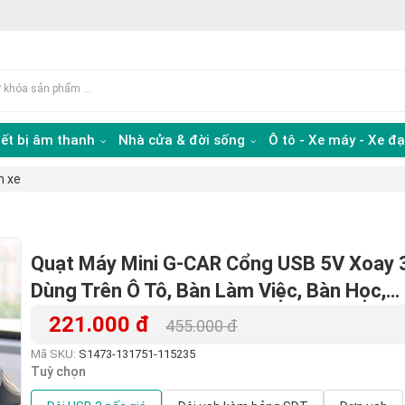
iết bị âm thanh
Nhà cửa & đời sống
Ô tô - Xe máy - Xe đ
n xe
Quạt Máy Mini G-CAR Cổng USB 5V Xoay 
Dùng Trên Ô Tô, Bàn Làm Việc, Bàn Học,…
221.000 đ
455.000 đ
Mã SKU:
S1473-131751-115235
Tuỳ chọn