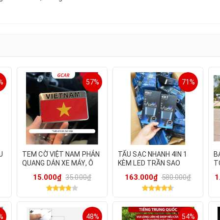
%
57%
71%
U
TEM CỜ VIỆT NAM PHẢN
TẨU SẠC NHANH 4IN 1
B
QUANG DÁN XE MÁY, Ô
KÈM LED TRẦN SAO
T
G
TÔ
TRANG TRÍ Ô TÔ
T
15.000₫
35.000₫
163.000₫
580.000₫
1
Ô
C
S
%
48%
54%