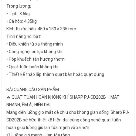
Trọng lượng:
• Tịnh: 3.6kg
• Cả hộp: 4.35kg
Kích thước hộp: 450 × 180 × 335 mm
Tính năng nổi bật:
• Điều khiển từ xa thông minh
• Công nghệ ion lọc không khí
• Hộp khuếch tán hương thơm
• Quạt tuần hoàn không khí
• Thiết kế tháo lắp thành quạt bàn hoặc quạt đứng
⸻
BÀI QUẢNG CÁO SẢN PHẨM
🔥 QUẠT TUẦN HOÀN KHÔNG KHÍ SHARP PJ-CD202B – MÁT
NHANH, ÊM ÁI, HIỆN ĐẠI
Mang đến luồng gió mát dễ chịu cho không gian sống, Sharp PJ-
CD202B sở hữu thiết kế hiện đại cùng công nghệ quạt tuần
hoàn giúp luồng gió lan tỏa mạnh và xa hơn.
💨 Luồng gió mạnh – lan tỏa rộng