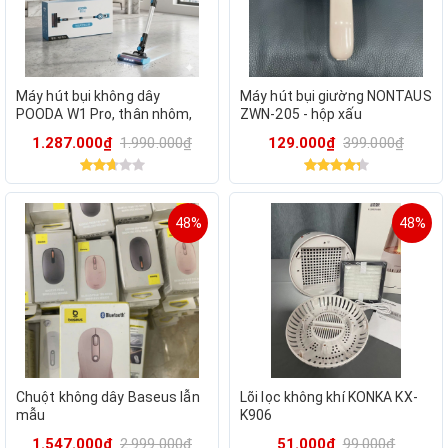
Máy hút bụi không dây
Máy hút bụi giường NONTAUS
POODA W1 Pro, thân nhôm,
ZWN-205 - hộp xấu
lõi lọc rửa được
1.287.000₫
1.990.000₫
129.000₫
399.000₫
48%
48%
Chuột không dây Baseus lẫn
Lõi lọc không khí KONKA KX-
mẫu
K906
1.547.000₫
2.999.000₫
51.000₫
99.000₫