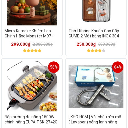
Micro Karaoke Khiêm Loa
Thớt Kháng Khuẩn Cao Cấp
Chính Hãng Monster M97 -
GUME 2 Mặt bằng INOX 304
Bluetooth 5.0 - TWS - MÀU
Với Gỗ Mun Nguyên Khối Bền
299.000₫
2.000.000₫
250.000₫
599.000₫
HỒNG
Bỉ
56%
64%
Bếp nướng đa năng 1500W
[ KHO HCM ] Vòi chậu rửa mặt
chính hãng EUPA TSK-2742G
( Lavabor ) nóng lạnh hãng
SUPOR 212204-01LS