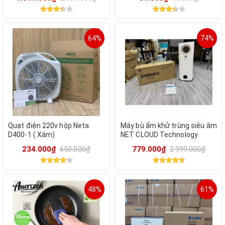
64%
74%
Quạt điện 220v hộp Neta
Máy bù ẩm khử trùng siêu âm
D400-1 ( Xám)
NET CLOUD Technology
GMS-913 – Không khí trong
234.000₫
650.000₫
779.000₫
2.999.000₫
lành, sức khỏe toàn diện
48%
61%