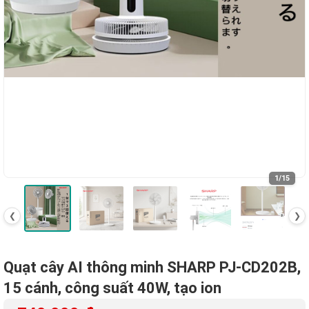
1
/15
❮
❯
Quạt cây AI thông minh SHARP PJ‑CD202B,
15 cánh, công suất 40W, tạo ion