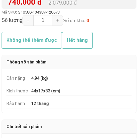
740.000 đ
2.079.000 đ
Mã SKU:
S10580-134387-120673
-
+
Số lượng
Số dư kho:
0
Không thể thêm được
Hết hàng
Thông số sản phẩm
Cân nặng
4,94 (kg)
Kích thước
44x17x33 (cm)
Bảo hành
12 tháng
Chi tiết sản phẩm