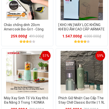
Chảo chống dính 20cm
[ KHO HN ] MÁY LỌC KHÔNG
Amercook Bio-Grit - Công
KHÍ BÙ ẨM CAO CẤP AIRMATE
nghệ chống dính mới nhất
ACW-001
259.000₫
499.000₫
1.547.000₫
4.000.000₫
của Đức
51%
59%
Máy Xay Sinh Tố Và Xay Khô
Phích Giữ Nhiệt Cao Cấp The
Đa Năng 3 Trong 1 KONKA
Stay Chill Classic Bottle | 1.9L
KLLJ-3011
Giữ Nhiệt 45H