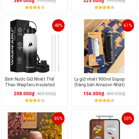
389.000₫
799.000₫
325.000₫
799.000₫
48%
61%
Bình Nước Giữ Nhiệt Thể
Ly giữ nhiệt 900ml Gopop
Thao Waipfaru Insulated
(hàng bán Amazon Nhật)
Stainless Steel Water Bottle
208.000₫
400.000₫
156.000₫
400.000₫
- 40oz (1180ml)
85%
58%