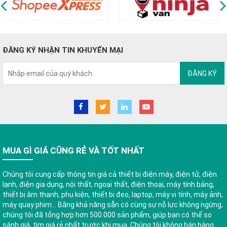
ĐĂNG KÝ NHẬN TIN KHUYẾN MẠI
ĐĂNG KÝ
MUA GÌ GIÁ CŨNG RẺ VÀ TỐT NHẤT
Chúng tôi cung cấp thông tin giá cả thiết bị điện máy, điện tử, điện
lạnh, điện gia dụng, nội thất, ngoại thất, điện thoại, máy tính bảng,
thiết bị âm thanh, phụ kiện, thiết bị đeo, laptop, máy vi tính, máy ảnh,
máy quay phim... Bằng khả năng sẵn có cùng sự nỗ lực không ngừng,
chúng tôi đã tổng hợp hơn 500.000 sản phẩm, giúp bạn có thể so
sánh giá, tìm giá rẻ nhất trước khi mua. Chúng tôi không bán hàng.