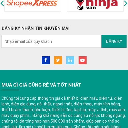
ĐĂNG KÝ NHẬN TIN KHUYẾN MẠI
ĐĂNG KÝ
MUA GÌ GIÁ CŨNG RẺ VÀ TỐT NHẤT
Chúng tôi cung cấp thông tin giá cả thiết bị điện máy, điện tử, điện
lạnh, điện gia dụng, nội thất, ngoại thất, điện thoại, máy tính bảng,
thiết bị âm thanh, phụ kiện, thiết bị đeo, laptop, máy vi tính, máy ảnh,
máy quay phim... Bằng khả năng sẵn có cùng sự nỗ lực không ngừng,
chúng tôi đã tổng hợp hơn 500.000 sản phẩm, giúp bạn có thể so
sánh giá, tìm giá rẻ nhất trước khi mua. Chúng tôi không bán hàng.