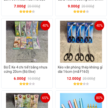
sắc
7.000₫
20.000₫
9.000₫
20.000₫
40%
40%
Bộ Ê Ke 4 chi tiết bằng nhựa
Kéo văn phòng thép không gỉ
cứng 20cm (Bộ Eke)
dài 16cm (mã F160)
6.000₫
10.000₫
12.000₫
20.000₫
65%
80%