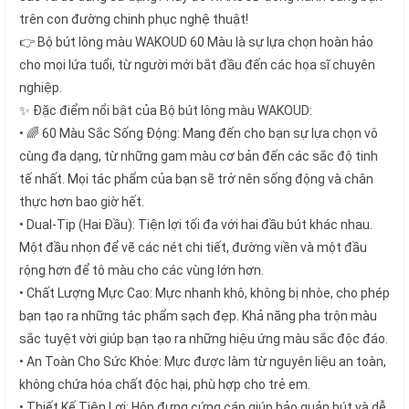
trên con đường chinh phục nghệ thuật!
👉 Bộ bút lông màu WAKOUD 60 Màu là sự lựa chọn hoàn hảo
cho mọi lứa tuổi, từ người mới bắt đầu đến các họa sĩ chuyên
nghiệp.
✨ Đặc điểm nổi bật của Bộ bút lông màu WAKOUD:
• 🌈 60 Màu Sắc Sống Động: Mang đến cho bạn sự lựa chọn vô
cùng đa dạng, từ những gam màu cơ bản đến các sắc độ tinh
tế nhất. Mọi tác phẩm của bạn sẽ trở nên sống động và chân
thực hơn bao giờ hết.
• Dual-Tip (Hai Đầu): Tiện lợi tối đa với hai đầu bút khác nhau.
Một đầu nhọn để vẽ các nét chi tiết, đường viền và một đầu
rộng hơn để tô màu cho các vùng lớn hơn.
• Chất Lượng Mực Cao: Mực nhanh khô, không bị nhòe, cho phép
bạn tạo ra những tác phẩm sạch đẹp. Khả năng pha trộn màu
sắc tuyệt vời giúp bạn tạo ra những hiệu ứng màu sắc độc đáo.
• An Toàn Cho Sức Khỏe: Mực được làm từ nguyên liệu an toàn,
không chứa hóa chất độc hại, phù hợp cho trẻ em.
• Thiết Kế Tiện Lợi: Hộp đựng cứng cáp giúp bảo quản bút và dễ