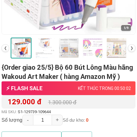
1
/9
❮
❯
{Order giao 25/5} Bộ 60 Bút Lông Màu hãng
Wakoud Art Maker ( hàng Amazon Mỹ )
⚡ FLASH SALE
KẾT THÚC TRONG 00:50:01
129.000 đ
1.300.000 đ
Mã SKU:
S1-129739-109644
-
+
Số lượng
Số dư kho:
0