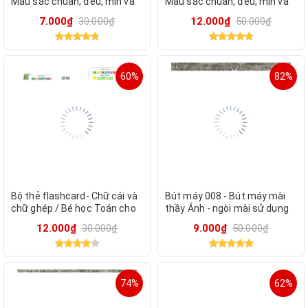
Màu sắc chuẩn, đều, mịn và
Màu sắc chuẩn, đều, mịn và
bám giấy tốt
bám giấy tốt
7.000₫
30.000₫
12.000₫
50.000₫
60%
82%
Bộ thẻ flashcard- Chữ cái và
Bút máy 008 - Bút máy mài
chữ ghép / Bé học Toán cho
thầy Ánh - ngòi mài sử dụng
bé học tiếng việt (khổ lớn
để luyện viết chữ đẹp
12.000₫
30.000₫
9.000₫
50.000₫
10x15cm)
74%
62%