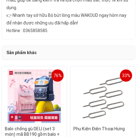
màu, giúp dễ dàng kiểm tra và lựa chọn màu sắc thực tế khi sử
dụng.
👉 Nhanh tay sở hữu Bộ bút lông màu WAKOUD ngay hôm nay
để nhận được những ưu đãi hấp dẫn!
Hotline : 0365858585
Sản phẩm khác
76%
33%
Balo chống gù DELI (set 3
Phụ Kiện Điện Thoại Hưng
món) mã BB190 gồm balo +