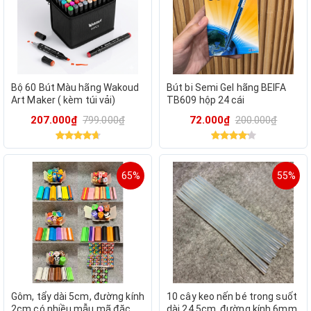
Bộ 60 Bút Màu hãng Wakoud
Bút bi Semi Gel hãng BEIFA
Art Maker ( kèm túi vải)
TB609 hộp 24 cái
207.000₫
799.000₫
72.000₫
200.000₫
65%
55%
Gôm, tẩy dài 5cm, đường kính
10 cây keo nến bé trong suốt
2cm có nhiều mẫu mã đặc
dài 24.5cm, đường kính 6mm