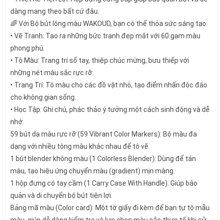
dàng mang theo bất cứ đâu.
🌈 Với Bộ bút lông màu WAKOUD, bạn có thể thỏa sức sáng tạo:
• Vẽ Tranh: Tạo ra những bức tranh đẹp mắt với 60 gam màu
phong phú.
• Tô Màu: Trang trí sổ tay, thiệp chúc mừng, bưu thiếp với
những nét màu sắc rực rỡ.
• Trang Trí: Tô màu cho các đồ vật nhỏ, tạo điểm nhấn độc đáo
cho không gian sống.
• Học Tập: Ghi chú, phác thảo ý tưởng một cách sinh động và dễ
nhớ.
59 bút dạ màu rực rỡ (59 Vibrant Color Markers): Bộ màu đa
dạng với nhiều tông màu khác nhau để tô vẽ.
1 bút blender không màu (1 Colorless Blender): Dùng để tán
màu, tạo hiệu ứng chuyển màu (gradient) mịn màng.
1 hộp đựng có tay cầm (1 Carry Case With Handle): Giúp bảo
quản và di chuyển bộ bút tiện lợi.
Bảng mã màu (Color card): Một tờ giấy đi kèm để bạn tự tô mẫu