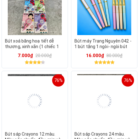
Bút xoá băng hoạ tiết dễ
Bút máy Trạng Nguyên 042 -
thương, xinh xắn (1 chiếc 1
1 bút tặng 1 ngòi- ngòi bút
vỉ) mẫu mã thay đổi liên tục
tạo nét thanh nét đậm dùng
7.000₫
20.000₫
16.000₫
80.000₫
để luyện viết chữ
76%
76%
Bút sáp Crayons 12 màu.
Bút sáp Crayons 24 màu.