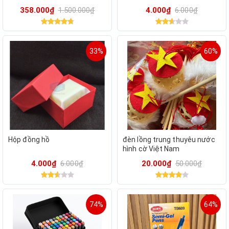
túi học thêm đính kèm hộp
358.000₫
1.500.000₫
4.000₫
6.000₫
bút có thể tháo rời
33%
60%
Hộp đồng hồ
đèn lồng trung thuyêu nước
hình cờ Việt Nam
4.000₫
6.000₫
20.000₫
50.000₫
74%
64%