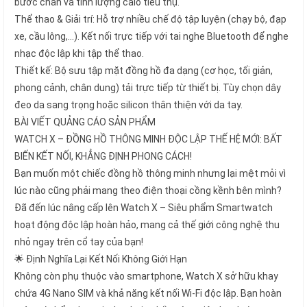
bước chân và tính lượng calo tiêu thụ.
Thể thao & Giải trí: Hỗ trợ nhiều chế độ tập luyện (chạy bộ, đạp
xe, cầu lông,...). Kết nối trực tiếp với tai nghe Bluetooth để nghe
nhạc độc lập khi tập thể thao.
Thiết kế: Bộ sưu tập mặt đồng hồ đa dạng (cơ học, tối giản,
phong cảnh, chân dung) tải trực tiếp từ thiết bị. Tùy chọn dây
đeo da sang trọng hoặc silicon thân thiện với da tay.
BÀI VIẾT QUẢNG CÁO SẢN PHẨM
WATCH X – ĐỒNG HỒ THÔNG MINH ĐỘC LẬP THẾ HỆ MỚI: BẤT
BIẾN KẾT NỐI, KHẲNG ĐỊNH PHONG CÁCH!
Bạn muốn một chiếc đồng hồ thông minh nhưng lại mệt mỏi vì
lúc nào cũng phải mang theo điện thoại cồng kềnh bên mình?
Đã đến lúc nâng cấp lên Watch X – Siêu phẩm Smartwatch
hoạt động độc lập hoàn hảo, mang cả thế giới công nghệ thu
nhỏ ngay trên cổ tay của bạn!
🌟 Định Nghĩa Lại Kết Nối Không Giới Hạn
Không còn phụ thuộc vào smartphone, Watch X sở hữu khay
chứa 4G Nano SIM và khả năng kết nối Wi-Fi độc lập. Bạn hoàn