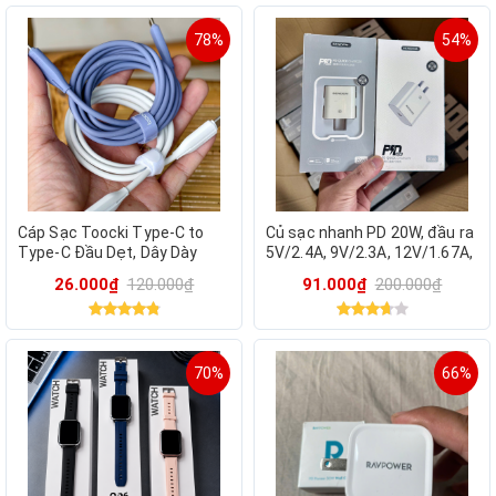
78%
54%
Cáp Sạc Toocki Type-C to
Củ sạc nhanh PD 20W, đầu ra
Type-C Đầu Dẹt, Dây Dày
5V/2.4A, 9V/2.3A, 12V/1.67A,
Chống Rối - Trắng 1M & Tím
Model ZC60
26.000₫
120.000₫
91.000₫
200.000₫
2M
70%
66%