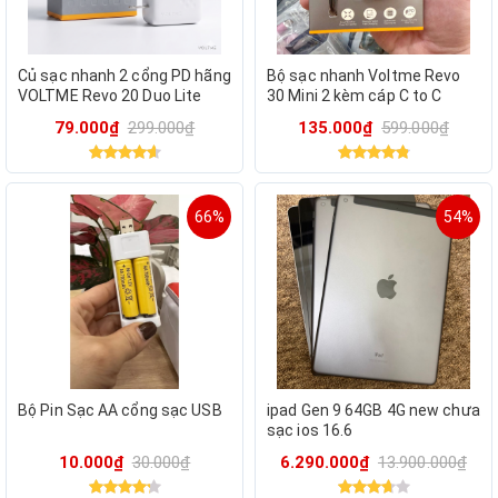
Củ sạc nhanh 2 cổng PD hãng
Bộ sạc nhanh Voltme Revo
VOLTME Revo 20 Duo Lite
30 Mini 2 kèm cáp C to C
20W / BITWMB
79.000₫
299.000₫
135.000₫
599.000₫
66%
54%
Bộ Pin Sạc AA cổng sạc USB
ipad Gen 9 64GB 4G new chưa
sạc ios 16.6
10.000₫
30.000₫
6.290.000₫
13.900.000₫