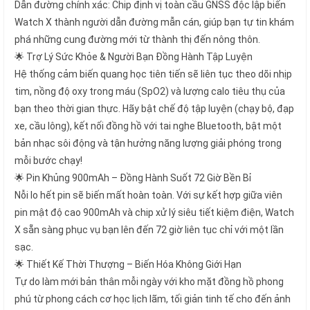
Dẫn đường chính xác: Chip định vị toàn cầu GNSS độc lập biến
Watch X thành người dẫn đường mẫn cán, giúp bạn tự tin khám
phá những cung đường mới từ thành thị đến nông thôn.
🌟 Trợ Lý Sức Khỏe & Người Bạn Đồng Hành Tập Luyện
Hệ thống cảm biến quang học tiên tiến sẽ liên tục theo dõi nhịp
tim, nồng độ oxy trong máu (SpO2) và lượng calo tiêu thụ của
bạn theo thời gian thực. Hãy bật chế độ tập luyện (chạy bộ, đạp
xe, cầu lông), kết nối đồng hồ với tai nghe Bluetooth, bật một
bản nhạc sôi động và tận hưởng năng lượng giải phóng trong
mỗi bước chạy!
🌟 Pin Khủng 900mAh – Đồng Hành Suốt 72 Giờ Bền Bỉ
Nỗi lo hết pin sẽ biến mất hoàn toàn. Với sự kết hợp giữa viên
pin mật độ cao 900mAh và chip xử lý siêu tiết kiệm điện, Watch
X sẵn sàng phục vụ bạn lên đến 72 giờ liên tục chỉ với một lần
sạc.
🌟 Thiết Kế Thời Thượng – Biến Hóa Không Giới Hạn
Tự do làm mới bản thân mỗi ngày với kho mặt đồng hồ phong
phú từ phong cách cơ học lịch lãm, tối giản tinh tế cho đến ảnh