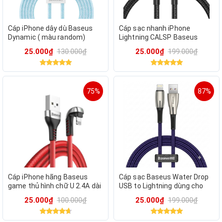
Cáp iPhone dây dù Baseus
Cáp sạc nhanh iPhone
Dynamic ( màu random)
Lightning CALSP Baseus
Horizontal Data cable ( màu
25.000₫
130.000₫
25.000₫
199.000₫
random )
75%
87%
Cáp iPhone hãng Baseus
Cáp sạc Baseus Water Drop
game thủ hình chữ U 2.4A dài
USB to Lightning dùng cho
1 méti
điện thoại iPhone - màu ngẫu
25.000₫
100.000₫
25.000₫
199.000₫
nhiên