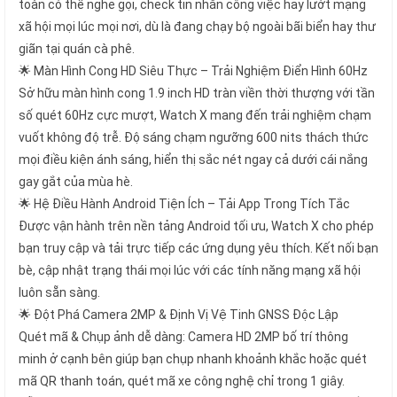
toàn có thể nghe gọi, check tin nhắn công việc hay lướt mạng
xã hội mọi lúc mọi nơi, dù là đang chạy bộ ngoài bãi biển hay thư
giãn tại quán cà phê.
🌟 Màn Hình Cong HD Siêu Thực – Trải Nghiệm Điển Hình 60Hz
Sở hữu màn hình cong 1.9 inch HD tràn viền thời thượng với tần
số quét 60Hz cực mượt, Watch X mang đến trải nghiệm chạm
vuốt không độ trễ. Độ sáng chạm ngưỡng 600 nits thách thức
mọi điều kiện ánh sáng, hiển thị sắc nét ngay cả dưới cái nắng
gay gắt của mùa hè.
🌟 Hệ Điều Hành Android Tiện Ích – Tải App Trong Tích Tắc
Được vận hành trên nền tảng Android tối ưu, Watch X cho phép
bạn truy cập và tải trực tiếp các ứng dụng yêu thích. Kết nối bạn
bè, cập nhật trạng thái mọi lúc với các tính năng mạng xã hội
luôn sẵn sàng.
🌟 Đột Phá Camera 2MP & Định Vị Vệ Tinh GNSS Độc Lập
Quét mã & Chụp ảnh dễ dàng: Camera HD 2MP bố trí thông
minh ở cạnh bên giúp bạn chụp nhanh khoảnh khắc hoặc quét
mã QR thanh toán, quét mã xe công nghệ chỉ trong 1 giây.