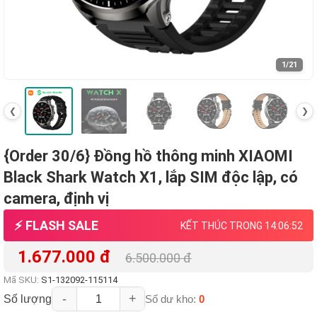
1
/21
❮
❯
{Order 30/6} Đồng hồ thông minh XIAOMI
Black Shark Watch X1, lắp SIM độc lập, có
camera, định vị
⚡ FLASH SALE
KẾT THÚC TRONG 14:06:51
1.677.000 đ
6.500.000 đ
Mã SKU:
S1-132092-115114
-
+
Số lượng
Số dư kho:
0