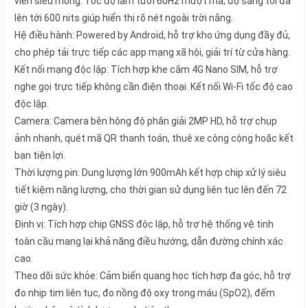
viền siêu mỏng. Tốc độ làm tươi 60Hz mượt mà, độ sáng tối đa
lên tới 600 nits giúp hiển thị rõ nét ngoài trời nắng.
Hệ điều hành: Powered by Android, hỗ trợ kho ứng dụng đầy đủ,
cho phép tải trực tiếp các app mạng xã hội, giải trí từ cửa hàng.
Kết nối mạng độc lập: Tích hợp khe cắm 4G Nano SIM, hỗ trợ
nghe gọi trực tiếp không cần điện thoại. Kết nối Wi-Fi tốc độ cao
độc lập.
Camera: Camera bên hông độ phân giải 2MP HD, hỗ trợ chụp
ảnh nhanh, quét mã QR thanh toán, thuê xe công cộng hoặc kết
bạn tiện lợi.
Thời lượng pin: Dung lượng lớn 900mAh kết hợp chip xử lý siêu
tiết kiệm năng lượng, cho thời gian sử dụng liên tục lên đến 72
giờ (3 ngày).
Định vị: Tích hợp chip GNSS độc lập, hỗ trợ hệ thống vệ tinh
toàn cầu mang lại khả năng điều hướng, dẫn đường chính xác
cao.
Theo dõi sức khỏe: Cảm biến quang học tích hợp đa góc, hỗ trợ
đo nhịp tim liên tục, đo nồng độ oxy trong máu (SpO2), đếm