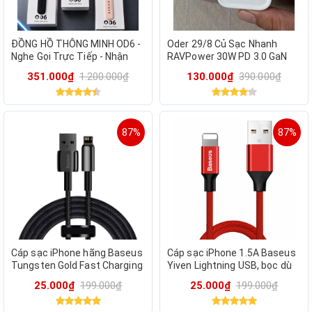
ĐỒNG HỒ THÔNG MINH OD6 -
Oder 29/8 Củ Sạc Nhanh
Nghe Gọi Trực Tiếp - Nhận
RAVPower 30W PD 3.0 GaN
Thông Báo TN Cuộc Gọi -
Tech (Mã RP-PC120) - Siêu
351.000₫
1.200.000₫
130.000₫
390.000₫
Kháng Nước IP68 -KT02163
Nhỏ Gọn, Chân Gập Tiện Lợi
87%
87%
Cáp sạc iPhone hãng Baseus
Cáp sạc iPhone 1.5A Baseus
Tungsten Gold Fast Charging
Yiven Lightning USB, bọc dù
Data Cable dùng cho
(màu ngẫu nhiên)
25.000₫
199.000₫
25.000₫
199.000₫
iPhone/iPad