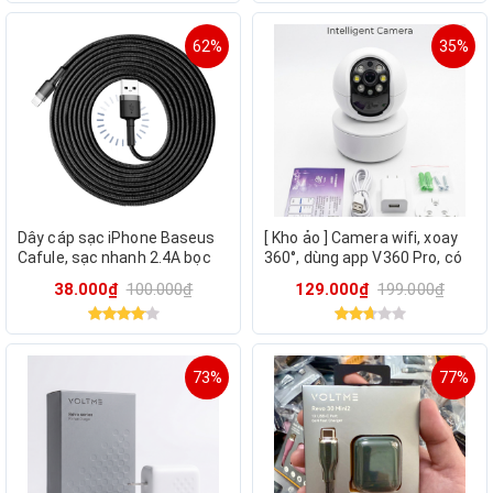
62%
35%
Dây cáp sạc iPhone Baseus
[ Kho ảo ] Camera wifi, xoay
Cafule, sạc nhanh 2.4A bọc
360°, dùng app V360 Pro, có
dù siêu bền, độ dài 3M -
AI , độ phân giải UHD ( ko
38.000₫
100.000₫
129.000₫
199.000₫
không hộp
dùng thẻ nhớ)
73%
77%