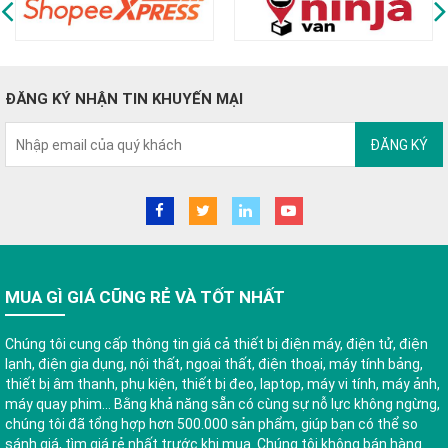
ĐĂNG KÝ NHẬN TIN KHUYẾN MẠI
ĐĂNG KÝ
MUA GÌ GIÁ CŨNG RẺ VÀ TỐT NHẤT
Chúng tôi cung cấp thông tin giá cả thiết bị điện máy, điện tử, điện
lạnh, điện gia dụng, nội thất, ngoại thất, điện thoại, máy tính bảng,
thiết bị âm thanh, phụ kiện, thiết bị đeo, laptop, máy vi tính, máy ảnh,
máy quay phim... Bằng khả năng sẵn có cùng sự nỗ lực không ngừng,
chúng tôi đã tổng hợp hơn 500.000 sản phẩm, giúp bạn có thể so
sánh giá, tìm giá rẻ nhất trước khi mua. Chúng tôi không bán hàng.