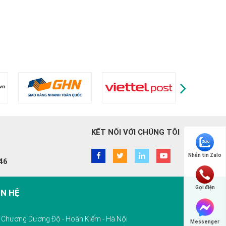
KẾT NỐI VỚI CHÚNG TÔI
Nhắn tin Zalo
46
Gọi điện
ÊN HỆ
10 Chương Dương Độ - Hoàn Kiếm - Hà Nội
Messenger