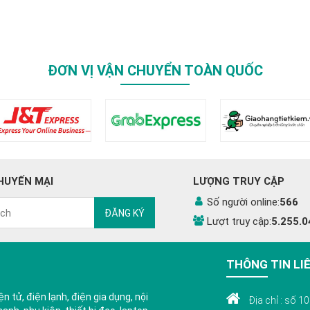
ĐƠN VỊ VẬN CHUYỂN TOÀN QUỐC
HUYẾN MẠI
LƯỢNG TRUY CẬP
Số người online:
566
ĐĂNG KÝ
Lượt truy cập:
5.255.0
THÔNG TIN LI
n tử, điện lạnh, điện gia dụng, nội
Địa chỉ : số 