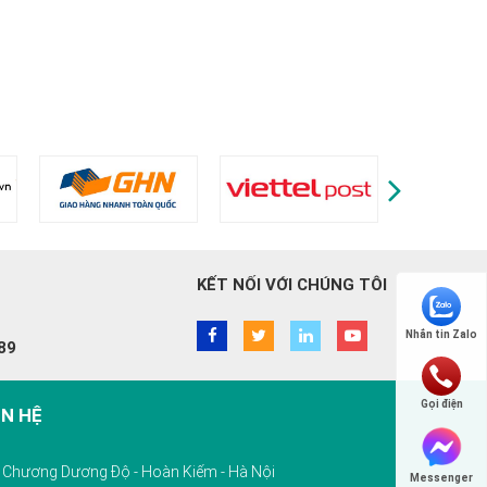
KẾT NỐI VỚI CHÚNG TÔI
Nhắn tin Zalo
89
Gọi điện
ÊN HỆ
10 Chương Dương Độ - Hoàn Kiếm - Hà Nội
Messenger