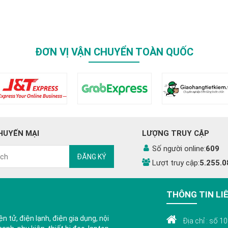
ĐƠN VỊ VẬN CHUYỂN TOÀN QUỐC
HUYẾN MẠI
LƯỢNG TRUY CẬP
Số người online:
609
ĐĂNG KÝ
Lượt truy cập:
5.255.0
THÔNG TIN LI
n tử, điện lạnh, điện gia dụng, nội
Địa chỉ : số 