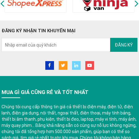
ĐĂNG KÝ NHẬN TIN KHUYẾN MẠI
ĐĂNG KÝ
MUA GÌ GIÁ CŨNG RẺ VÀ TỐT NHẤT
Chúng tôi cung cấp thông tin giá cả thiết bị điện máy, điện tử, điện
lạnh, điện gia dụng, nội thất, ngoại thất, điện thoại, máy tính bảng,
thiết bị âm thanh, phụ kiện, thiết bị đeo, laptop, máy vi tính, máy ảnh,
máy quay phim... Bằng khả năng sẵn có cùng sự nỗ lực không ngừng,
chúng tôi đã tổng hợp hơn 500.000 sản phẩm, giúp bạn có thể so
sánh giá, tìm giá rẻ nhất trước khi mua. Chúng tôi không bán hàng.