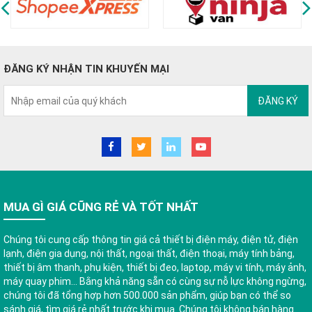
ĐĂNG KÝ NHẬN TIN KHUYẾN MẠI
ĐĂNG KÝ
MUA GÌ GIÁ CŨNG RẺ VÀ TỐT NHẤT
Chúng tôi cung cấp thông tin giá cả thiết bị điện máy, điện tử, điện
lạnh, điện gia dụng, nội thất, ngoại thất, điện thoại, máy tính bảng,
thiết bị âm thanh, phụ kiện, thiết bị đeo, laptop, máy vi tính, máy ảnh,
máy quay phim... Bằng khả năng sẵn có cùng sự nỗ lực không ngừng,
chúng tôi đã tổng hợp hơn 500.000 sản phẩm, giúp bạn có thể so
sánh giá, tìm giá rẻ nhất trước khi mua. Chúng tôi không bán hàng.