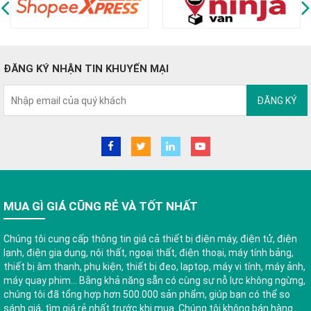
ĐĂNG KÝ NHẬN TIN KHUYẾN MẠI
ĐĂNG KÝ
MUA GÌ GIÁ CŨNG RẺ VÀ TỐT NHẤT
Chúng tôi cung cấp thông tin giá cả thiết bị điện máy, điện tử, điện
lạnh, điện gia dụng, nội thất, ngoại thất, điện thoại, máy tính bảng,
thiết bị âm thanh, phụ kiện, thiết bị đeo, laptop, máy vi tính, máy ảnh,
máy quay phim... Bằng khả năng sẵn có cùng sự nỗ lực không ngừng,
chúng tôi đã tổng hợp hơn 500.000 sản phẩm, giúp bạn có thể so
sánh giá, tìm giá rẻ nhất trước khi mua. Chúng tôi không bán hàng.