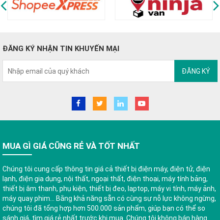
ĐĂNG KÝ NHẬN TIN KHUYẾN MẠI
ĐĂNG KÝ
MUA GÌ GIÁ CŨNG RẺ VÀ TỐT NHẤT
Chúng tôi cung cấp thông tin giá cả thiết bị điện máy, điện tử, điện
lạnh, điện gia dụng, nội thất, ngoại thất, điện thoại, máy tính bảng,
thiết bị âm thanh, phụ kiện, thiết bị đeo, laptop, máy vi tính, máy ảnh,
máy quay phim... Bằng khả năng sẵn có cùng sự nỗ lực không ngừng,
chúng tôi đã tổng hợp hơn 500.000 sản phẩm, giúp bạn có thể so
sánh giá, tìm giá rẻ nhất trước khi mua. Chúng tôi không bán hàng.