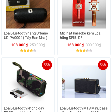
Loa Bluetooth hãng Urbano
Mic hát Karaoke kèm Loa
UD-PA0004 ( Tây Ban Nha )
hãng DEKU D6
103.000₫
250.000₫
163.000₫
300.000₫
55%
56%
Loa Bluetooth không dây
Loa Bluetooth M18 Mini, bass