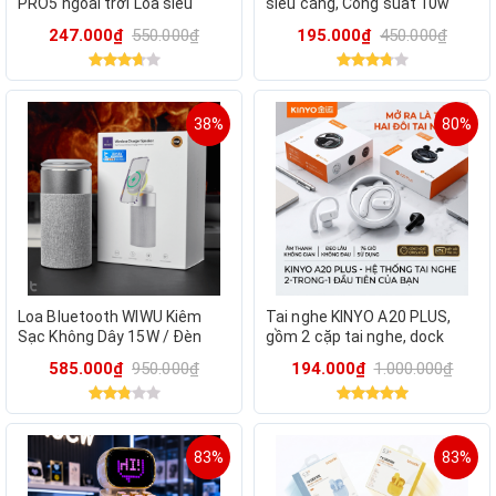
PRO5 ngoài trời Loa siêu
siêu căng, Công suất 10w
trầm
247.000₫
550.000₫
195.000₫
450.000₫
38%
80%
Loa Bluetooth WIWU Kiêm
Tai nghe KINYO A20 PLUS,
Sạc Không Dây 15W / Đèn
gồm 2 cặp tai nghe, dock
Ngủ Cảm Ứng
xoay, chơi Pickleball, chạy bộ
585.000₫
950.000₫
194.000₫
1.000.000₫
(màu trắng)
83%
83%