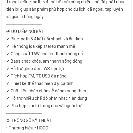
Trang bị Bluetooth 5.4 thế hệ mới cùng nhiều chế độ phát nhạc
tiện lợi giúp sản phẩm phù hợp cho du lịch, dã ngoại, tập luyện
và giải trí hằng ngày.
━━━━━━━━━━━━━━━
🌟 ƯU ĐIỂM NỔI BẬT
✔ Bluetooth 5.4 kết nối nhanh và ổn định
✔ Hệ thống loa kép stereo mạnh mẽ
✔ Công suất 16W cho âm thanh bùng nổ
✔ Bass chắc khỏe, âm thanh sống động
✔ Hỗ trợ ghép đôi TWS tiện lợi
✔ Tích hợp FM, TF, USB đa năng
✔ Thiết kế thể thao hiện đại cá tính
✔ Chất liệu chắc chắn dễ dàng mang theo
✔ Hỗ trợ nhiều chế độ phát nhạc tiện dụng
✔ Phù hợp giải trí trong nhà và ngoài trời
━━━━━━━━━━━━━━━
⚙️ THÔNG SỐ KỸ THUẬT
• Thương hiệu:* HOCO