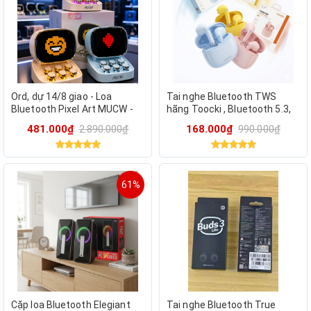
Ord, dự 14/8 giao - Loa
Tai nghe Bluetooth TWS
Bluetooth Pixel Art MUCW -
hãng Toocki , Bluetooth 5.3,
Nghe nhạc, Pixel LED, decor
pin 25h
481.000₫
2.890.000₫
168.000₫
990.000₫
cực chất
61%
Cặp loa Bluetooth Elegiant
Tai nghe Bluetooth True