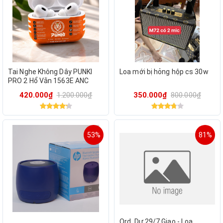
Tai Nghe Không Dây PUNKI
Loa mới bị hỏng hộp cs 30w
PRO 2 Hổ Vằn 1563E ANC
(Xuất VAT)
420.000₫
1.200.000₫
350.000₫
800.000₫
53%
81%
Ord, Dự 29/7 Giao - Loa