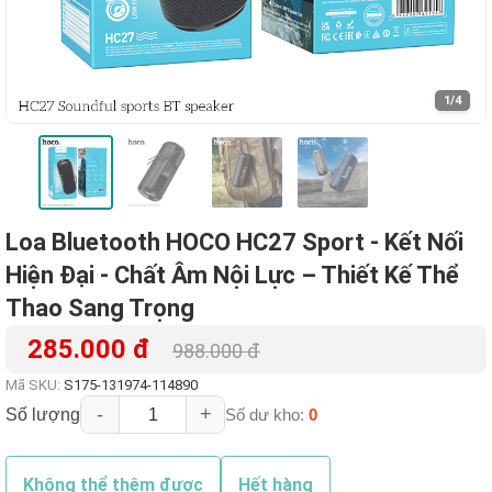
1
/4
Loa Bluetooth HOCO HC27 Sport - Kết Nối
Hiện Đại - Chất Âm Nội Lực – Thiết Kế Thể
Thao Sang Trọng
285.000 đ
988.000 đ
Mã SKU:
S175-131974-114890
-
+
Số lượng
Số dư kho:
0
Không thể thêm được
Hết hàng