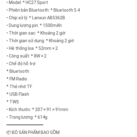
• Model: * HC27 Sport
• Phiên bản Bluetooth: * Bluetooth 5.4
• Chip xử lý: * Lanxun AB5362B
• Dung lượng pin: * 1500mAh
• Thời gian sạc: * Khoảng 2 giờ
• Thời gian sử dụng: * Khoảng 2 giờ
• Hệ thống loa: * 52mm × 2
• Công suất: * 8W × 2
• Chế độ hỗ trợ:
* Bluetooth
* FM Radio
* Thẻ nhớ TF
* USB Flash
* TWS
• Kích thước: * 207 × 91 × 91mm
• Trọng lượng: * 614g
━━━━━━━━━━━━━━━
📦 BỘ SẢN PHẨM BAO GỒM