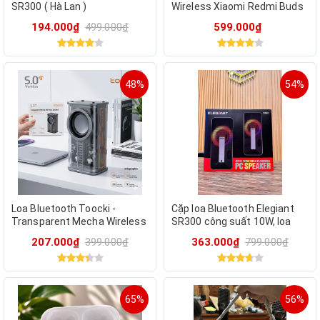
SR300 ( Hà Lan )
Wireless Xiaomi Redmi Buds
3 Lite - Fake - (giao màu
194.000₫
499.000₫
599.000₫
random)
48%
54%
Loa Bluetooth Toocki -
Cặp loa Bluetooth Elegiant
Transparent Mecha Wireless
SR300 công suất 10W, loa
Speaker (Model: K07) có TWS
máy tính
207.000₫
399.000₫
363.000₫
799.000₫
kết nối 2 loa
65%
56%