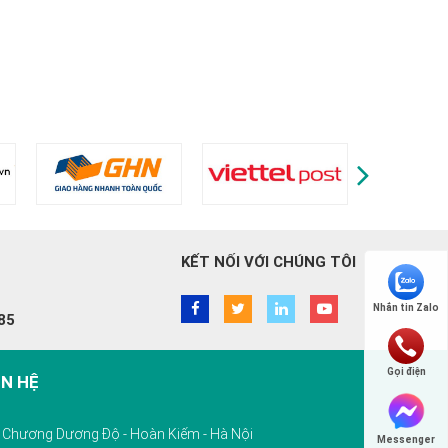
KẾT NỐI VỚI CHÚNG TÔI
Nhắn tin Zalo
85
Gọi điện
ÊN HỆ
10 Chương Dương Độ - Hoàn Kiếm - Hà Nội
Messenger