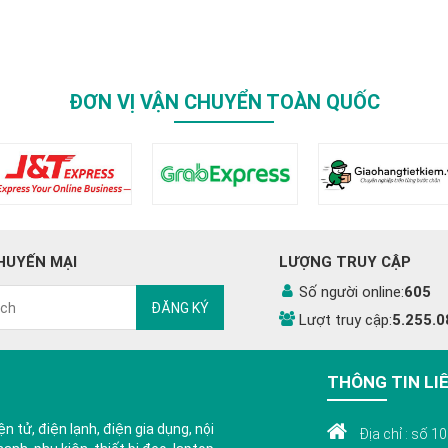
ĐƠN VỊ VẬN CHUYỂN TOÀN QUỐC
HUYẾN MẠI
LƯỢNG TRUY CẬP
Số người online:
605
ĐĂNG KÝ
Lượt truy cập:
5.255.0
THÔNG TIN LI
n tử, điện lạnh, điện gia dụng, nội
Địa chỉ : số 