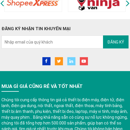
ĐĂNG KÝ NHẬN TIN KHUYẾN MẠI
ĐĂNG KÝ
MUA GÌ GIÁ CŨNG RẺ VÀ TỐT NHẤT
Chúng tôi cung cấp thông tin giá cả thiết bị điện máy, điện tử, điện
lạnh, điện gia dụng, nội thất, ngoại thất, điện thoại, máy tính bảng,
thiết bị âm thanh, phụ kiện, thiết bị đeo, laptop, máy vi tính, máy ảnh,
máy quay phim... Bằng khả năng sẵn có cùng sự nỗ lực không ngừng,
chúng tôi đã tổng hợp hơn 500.000 sản phẩm, giúp bạn có thể so
sánh giá, tìm giá rẻ nhất trước khi mua. Chúng tôi không bán hàng.