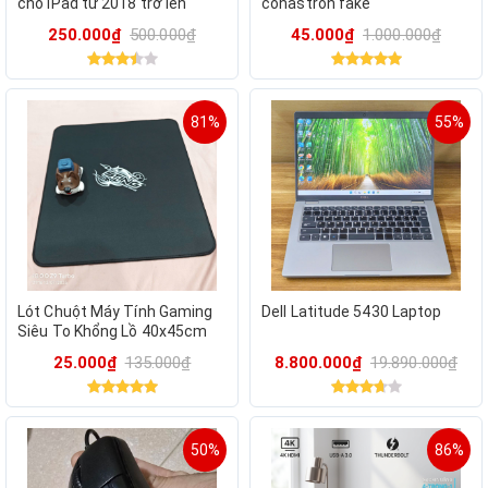
cho iPad từ 2018 trở lên
conastron fake
250.000₫
500.000₫
45.000₫
1.000.000₫
81%
55%
Lót Chuột Máy Tính Gaming
Dell Latitude 5430 Laptop
Siêu To Khổng Lồ 40x45cm
Cực Dày Trợ Lực Tay
25.000₫
135.000₫
8.800.000₫
19.890.000₫
50%
86%