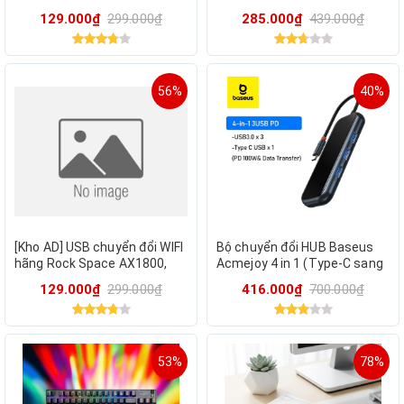
Space Băng Tần Kép / U1A
Keyboard Air 85 MWXKT01-
129.000₫
299.000₫
285.000₫
439.000₫
Hồng
56%
40%
[Kho AD] USB chuyển đổi WIFI
Bộ chuyển đổi HUB Baseus
hãng Rock Space AX1800,
Acmejoy 4 in 1 (Type-C sang
WIFI 6 cho Laptop, PC 5G &
USB3.0x3+USB-C PD & Data)
129.000₫
299.000₫
416.000₫
700.000₫
2.4G
53%
78%