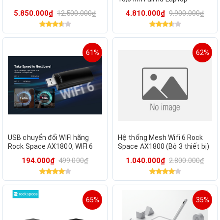
5.850.000₫
12.500.000₫
4.810.000₫
9.900.000₫
61%
62%
USB chuyển đổi WIFI hãng
Hệ thống Mesh Wifi 6 Rock
Rock Space AX1800, WIFI 6
Space AX1800 (Bộ 3 thiết bị)
cho Laptop, PC 5G & 2.4G
– [Hỗ trợ setup wifi sẵn chỉ
194.000₫
499.000₫
1.040.000₫
2.800.000₫
cắm dùng]
65%
35%