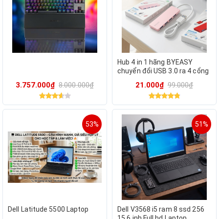
Hub 4 in 1 hãng BYEASY
chuyển đổi USB 3.0 ra 4 cổng
USB
3.757.000₫
8.000.000₫
21.000₫
99.000₫
53%
51%
Dell Latitude 5500 Laptop
Dell V3568 i5 ram 8 ssd 256
15,6 inh Full hd Laptop