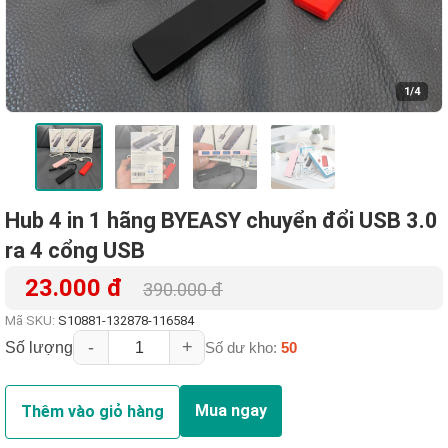
1
/4
Hub 4 in 1 hãng BYEASY chuyển đổi USB 3.0
ra 4 cổng USB
23.000 đ
390.000 đ
Mã SKU:
S10881-132878-116584
-
+
Số lượng
Số dư kho:
50
Mua ngay
Thêm vào giỏ hàng