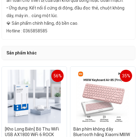
an toàn cho thiết bị của bạn khỏi quá dòng hoặc đoản mạch.
• Ứng dụng: Kết nối ổ cứng di động, đầu đọc thẻ, chuột không
dây, máy in... cùng một lúc.
💎 Sản phẩm chính hãng, độ bền cao.
Hotline : 0365858585
Sản phẩm khác
56%
35%
[Kho Long Biên] Bộ Thu WiFi
Bàn phím không dây
USB AX1800 WiFi 6 ROCK
Bluetooth hãng Xiaomi MIIIW