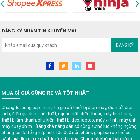
ĐĂNG KÝ NHẬN TIN KHUYẾN MẠI
ĐĂNG KÝ
MUA GÌ GIÁ CŨNG RẺ VÀ TỐT NHẤT
Chúng tôi cung cấp thông tin giá cả thiết bị điện máy, điện tử, điện
lạnh, điện gia dụng, nội thất, ngoại thất, điện thoại, máy tính bảng,
thiết bị âm thanh, phụ kiện, thiết bị đeo, laptop, máy vi tính, máy ảnh,
máy quay phim... Bằng khả năng sẵn có cùng sự nỗ lực không ngừng,
chúng tôi đã tổng hợp hơn 500.000 sản phẩm, giúp bạn có thể so
sánh giá, tìm giá rẻ nhất trước khi mua. Chúng tôi không bán hàng.