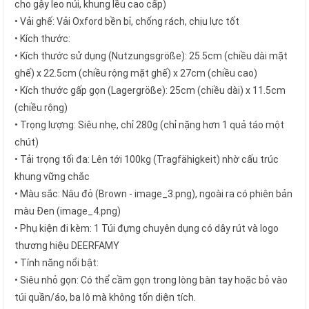
cho gậy leo núi, khung lều cao cấp)
• Vải ghế: Vải Oxford bền bỉ, chống rách, chịu lực tốt
• Kích thước:
• Kích thước sử dụng (Nutzungsgröße): 25.5cm (chiều dài mặt
ghế) x 22.5cm (chiều rộng mặt ghế) x 27cm (chiều cao)
• Kích thước gấp gọn (Lagergröße): 25cm (chiều dài) x 11.5cm
(chiều rộng)
• Trọng lượng: Siêu nhẹ, chỉ 280g (chỉ nặng hơn 1 quả táo một
chút)
• Tải trọng tối đa: Lên tới 100kg (Tragfähigkeit) nhờ cấu trúc
khung vững chắc
• Màu sắc: Nâu đỏ (Brown - image_3.png), ngoài ra có phiên bản
màu Đen (image_4.png)
• Phụ kiện đi kèm: 1 Túi đựng chuyên dụng có dây rút và logo
thương hiệu DEERFAMY
• Tính năng nổi bật:
• Siêu nhỏ gọn: Có thể cầm gọn trong lòng bàn tay hoặc bỏ vào
túi quần/áo, ba lô mà không tốn diện tích.