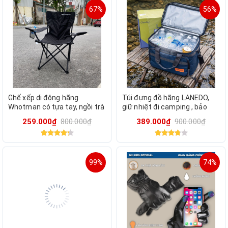
67%
56%
Ghế xếp di động hãng
Túi đựng đồ hãng LANEDO,
Whotman có tựa tay, ngồi trà
giữ nhiệt đi camping , bảo
đá, câu cá, camping (
quản lạnh đồ uống / LISA-1
259.000₫
800.000₫
389.000₫
900.000₫
Amazon Mỹ )
(Hàng Amazon Mỹ)
99%
74%