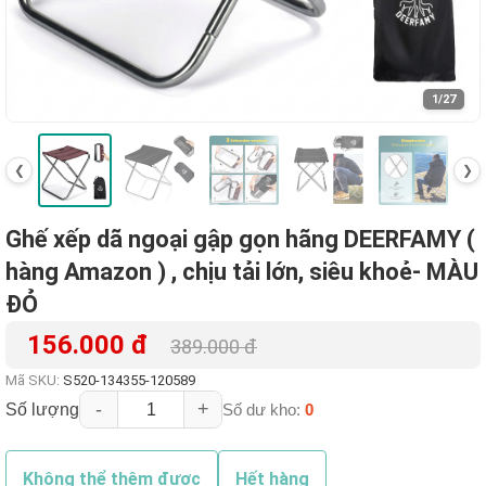
1
/27
❮
❯
Ghế xếp dã ngoại gập gọn hãng DEERFAMY (
hàng Amazon ) , chịu tải lớn, siêu khoẻ- MÀU
ĐỎ
156.000 đ
389.000 đ
Mã SKU:
S520-134355-120589
-
+
Số lượng
Số dư kho:
0
Không thể thêm được
Hết hàng