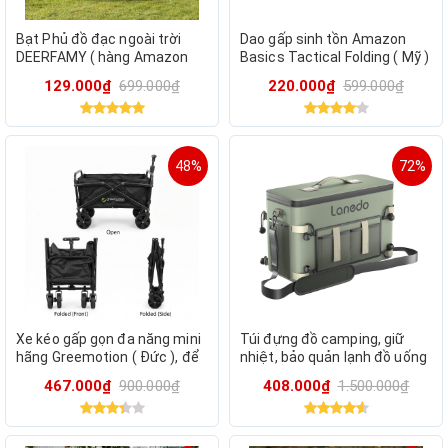
Bạt Phủ đồ đạc ngoài trời
Dao gấp sinh tồn Amazon
DEERFAMY ( hàng Amazon
Basics Tactical Folding ( Mỹ )
Mỹ ) cỡ 190cm x 80cm
với cán gỗ , có thể gấp gọn
129.000₫
699.000₫
220.000₫
599.000₫
48%
72%
Xe kéo gấp gọn đa năng mini
Túi đựng đồ camping, giữ
hãng Greemotion ( Đức ), để
nhiệt, bảo quản lạnh đồ uống
cốp xe hơi, đi dã ngoại,
hãng LANEDO COOLER (hàng
467.000₫
900.000₫
408.000₫
1.500.000₫
camping, du lịch
Amazon)- Màu GREEN