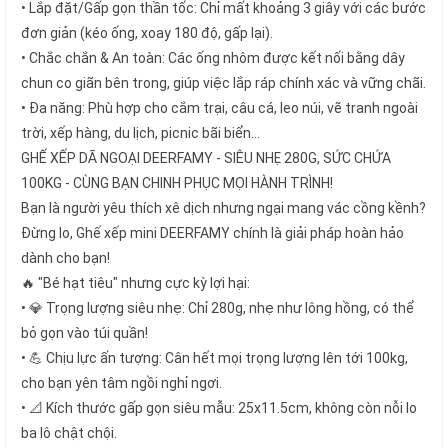
• Lắp đặt/Gấp gọn thần tốc: Chỉ mất khoảng 3 giây với các bước
đơn giản (kéo ống, xoay 180 độ, gấp lại).
• Chắc chắn & An toàn: Các ống nhôm được kết nối bằng dây
chun co giãn bên trong, giúp việc lắp ráp chính xác và vững chãi.
• Đa năng: Phù hợp cho cắm trại, câu cá, leo núi, vẽ tranh ngoài
trời, xếp hàng, du lịch, picnic bãi biển...
GHẾ XẾP DÃ NGOẠI DEERFAMY - SIÊU NHẸ 280G, SỨC CHỨA
100KG - CÙNG BẠN CHINH PHỤC MỌI HÀNH TRÌNH!
Bạn là người yêu thích xê dịch nhưng ngại mang vác cồng kềnh?
Đừng lo, Ghế xếp mini DEERFAMY chính là giải pháp hoàn hảo
dành cho bạn!
🔥 "Bé hạt tiêu" nhưng cực kỳ lợi hại:
• 💎 Trọng lượng siêu nhẹ: Chỉ 280g, nhẹ như lông hồng, có thể
bỏ gọn vào túi quần!
• 💪 Chịu lực ấn tượng: Cân hết mọi trọng lượng lên tới 100kg,
cho bạn yên tâm ngồi nghỉ ngơi.
• 📐 Kích thước gấp gọn siêu mẫu: 25x11.5cm, không còn nỗi lo
ba lô chật chội.