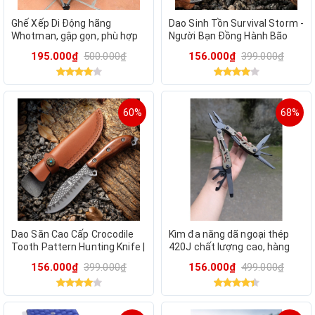
Ghế Xếp Di Động hãng
Dao Sinh Tồn Survival Storm -
Whotman, gập gọn, phù hợp
Người Bạn Đồng Hành Bão
dã ngoại camping, câu cá, bỏ
Táp
195.000₫
500.000₫
156.000₫
399.000₫
cốp xe
60%
68%
Dao Săn Cao Cấp Crocodile
Kìm đa năng dã ngoại thép
Tooth Pattern Hunting Knife |
420J chất lượng cao, hàng
Thép Chống Gỉ Cán Gỗ Hương
xuất Nga
156.000₫
399.000₫
156.000₫
499.000₫