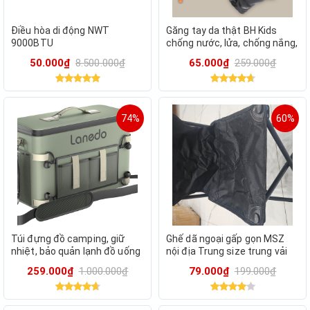
Điều hòa di động NWT
Găng tay da thật BH Kids
9000BTU
chống nước, lửa, chống nắng,
chống gió, đi mưa dành cho
50.000₫
8.500.000₫
65.000₫
259.000₫
nam,nữ, có cảm ứng
74%
60%
Túi đựng đồ camping, giữ
Ghế dã ngoại gấp gọn MSZ
nhiệt, bảo quản lạnh đồ uống
nội địa Trung size trung vải
hãng LANEDO COOLER (hàng
600D có túi bên hông câu cá,
259.000₫
1.000.000₫
79.000₫
199.000₫
Amazon)
cắm trại