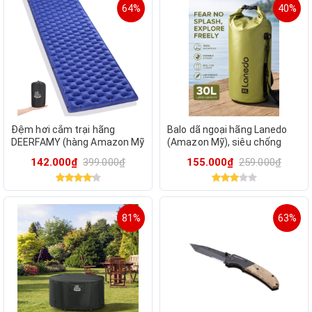
64%
40%
Đệm hơi cắm trại hãng
Balo dã ngoại hãng Lanedo
DEERFAMY (hàng Amazon Mỹ
(Amazon Mỹ), siêu chống
), bơm / thổi hơi - 00301BL
nước, cắm trại, câu cá, đi
142.000₫
399.000₫
155.000₫
259.000₫
biển size 30l
81%
63%