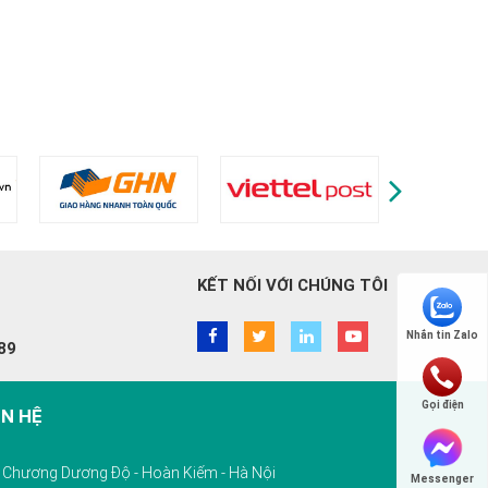
KẾT NỐI VỚI CHÚNG TÔI
Nhắn tin Zalo
89
Gọi điện
ÊN HỆ
10 Chương Dương Độ - Hoàn Kiếm - Hà Nội
Messenger