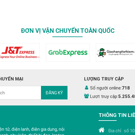
ĐƠN VỊ VẬN CHUYỂN TOÀN QUỐC
HUYẾN MẠI
LƯỢNG TRUY CẬP
Số người online:
718
ĐĂNG KÝ
Lượt truy cập:
5.255.4
THÔNG TIN LI
n tử, điện lạnh, điện gia dụng, nội
Địa chỉ : số 