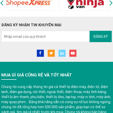
ĐĂNG KÝ NHẬN TIN KHUYẾN MẠI
ĐĂNG KÝ
MUA GÌ GIÁ CŨNG RẺ VÀ TỐT NHẤT
Chúng tôi cung cấp thông tin giá cả thiết bị điện máy, điện tử, điện
lạnh, điện gia dụng, nội thất, ngoại thất, điện thoại, máy tính bảng,
thiết bị âm thanh, phụ kiện, thiết bị đeo, laptop, máy vi tính, máy ảnh,
máy quay phim... Bằng khả năng sẵn có cùng sự nỗ lực không ngừng,
chúng tôi đã tổng hợp hơn 500.000 sản phẩm, giúp bạn có thể so
sánh giá, tìm giá rẻ nhất trước khi mua. Chúng tôi không bán hàng.