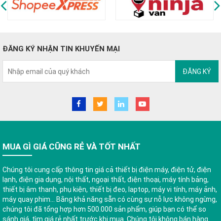
ĐĂNG KÝ NHẬN TIN KHUYẾN MẠI
ĐĂNG KÝ
MUA GÌ GIÁ CŨNG RẺ VÀ TỐT NHẤT
Chúng tôi cung cấp thông tin giá cả thiết bị điện máy, điện tử, điện
lạnh, điện gia dụng, nội thất, ngoại thất, điện thoại, máy tính bảng,
thiết bị âm thanh, phụ kiện, thiết bị đeo, laptop, máy vi tính, máy ảnh,
máy quay phim... Bằng khả năng sẵn có cùng sự nỗ lực không ngừng,
chúng tôi đã tổng hợp hơn 500.000 sản phẩm, giúp bạn có thể so
sánh giá, tìm giá rẻ nhất trước khi mua. Chúng tôi không bán hàng.